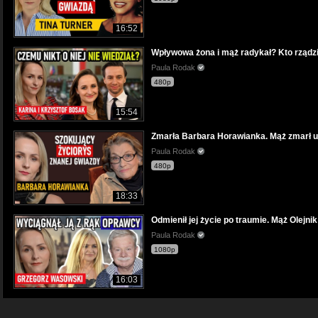
16:52
Wpływowa żona i mąż radykał? Kto rząd
Paula Rodak
480p
15:54
Zmarła Barbara Horawianka. Mąż zmarł u je
Paula Rodak
480p
18:33
Odmienił jej życie po traumie. Mąż Olejn
Paula Rodak
1080p
16:03
Pola Raksa więcej nie wyszła za mąż. Co 