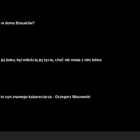
zi w domu Bosaków?
j boku, był miłością jej życia, choć nie miała z nim lekko
ik to syn znanego kabareciarza - Grzegorz Wasowski
stało się w jej małżeństwie? Była załamana