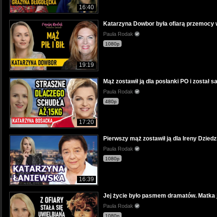
16:40
Katarzyna Dowbor była ofiarą przemocy 
Paula Rodak
1080p
19:19
Mąż zostawił ją dla posłanki PO i został
Paula Rodak
480p
17:20
Pierwszy mąż zostawił ją dla Ireny Dziedz
Paula Rodak
1080p
16:39
Jej życie było pasmem dramatów. Matka je
Paula Rodak
1080p