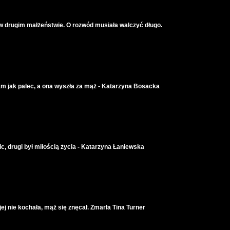
w drugim małżeństwie. O rozwód musiała walczyć długo.
 sam jak palec, a ona wyszła za mąż - Katarzyna Bosacka
ic, drugi był miłością życia - Katarzyna Łaniewska
j nie kochała, mąż się znęcał. Zmarła Tina Turner