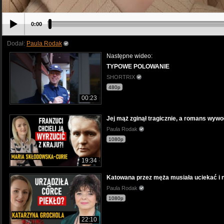
0:00
Dodał:
Paula Rodak
Następne wideo:
TYPOWE POLOWANIE
SHORTRIX
480p
00:23
Jej mąż zginął tragicznie, a romans wywo
Paula Rodak
1080p
19:34
Katowana przez męża musiała uciekać i na
Paula Rodak
1080p
22:10