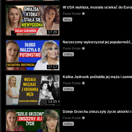
W USA wyklęta, musiała uciekać do Europ
Paula Rodak
480p
17:26
Narzeczony wykorzystał jej popularność,
Paula Rodak
1080p
17:17
Kalina Jędrusik poślubiła jej męża i zam
Paula Rodak
1080p
14:05
Dzieje Grzechu zniszczyły życie aktorki 
Paula Rodak
1080p