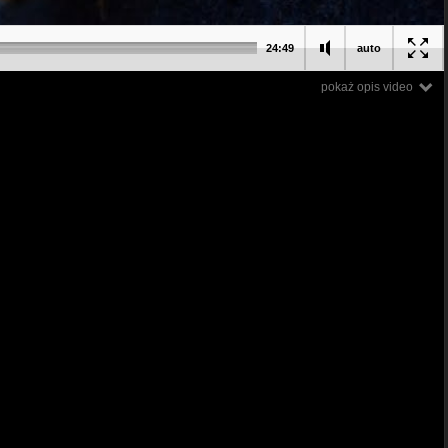
24:49
auto
pokaż opis video