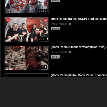
1080p
00:50
Rock Radio gra dla WOŚP! Stań się człon
Rock Radio PL
1080p
00:22
[Rock Radio] Słuchacz wylicytował swój 
Rock Radio PL
1080p
00:51
[Rock Radio] Kubki Rock Radia z podpis
Rock Radio PL
1080p
01:11
[Rock Radio]