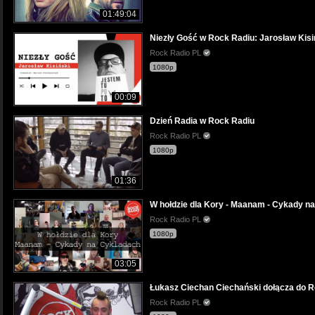
01:49:04
Niezły Gość w Rock Radiu: Jarosław Kisiń
Rock Radio PL
1080p
00:09
Dzień Radia w Rock Radiu
Rock Radio PL
1080p
01:36
W hołdzie dla Kory - Maanam - Cykady n
Rock Radio PL
1080p
03:05
Łukasz Ciechan Ciechański dołącza do R
Rock Radio PL