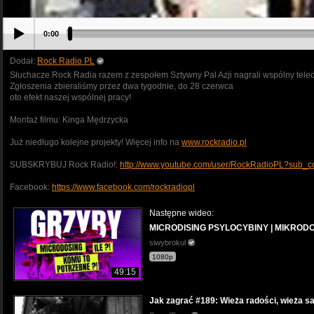
0:00
Dodał:
Rock Radio PL
Słuchacze Rock Radia razem z zespołem Sztywny Pal Azji nagrali wspólny teled
Zgłoszenia zbieraliśmy przez dwa tygodnie, do 28 czerwca
oto efekt naszej wspólnej pracy!
Montaż filmu: Kinga Mędrzycka
Już niedługo kolejne projekty! Więcej info na
www.rockradio.pl
SUBSKRYBUJ Rock Radio!:
http://www.youtube.com/user/RockRadioPL?sub_co
Facebook:
https://www.facebook.com/rockradiopl
Następne wideo:
MICRODISING PSYLOCYBINY | MIKRODO
siwybrokul
1080p
49:15
Jak zagrać #189: Wieża radości, wieża sa