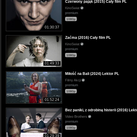
Czerwony pająk (2015) Cały film PL
KinoSwiat
premium
1080p
01:30:37
Zaćma (2016) Cały film PL
KinoSwiat
premium
1080p
01:49:33
Miłość na Bali (2024) Lektor PL
Filmy Akcji
premium
1080p
01:52:24
Bez paniki, z odrobiną histerii (2016) Lek
Video Brothers
premium
1080p
01:29:39