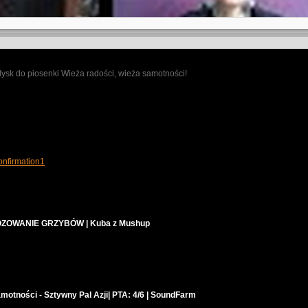
ysk do piosenki Wieża radości, wieża samotności!
nfirmation1
ZOWANIE GRZYBÓW | Kuba z Mushup
motności - Sztywny Pal Azji| PTA: 4/6 | SoundFarm