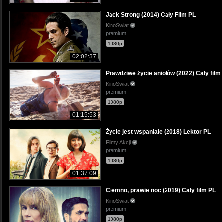
Jack Strong (2014) Cały Film PL
KinoSwiat
premium
1080p
02:02:37
Prawdziwe życie aniołów (2022) Cały film
KinoSwiat
premium
1080p
01:15:53
Życie jest wspaniałe (2018) Lektor PL
Filmy Akcji
premium
1080p
01:37:09
Ciemno, prawie noc (2019) Cały film PL
KinoSwiat
premium
1080p