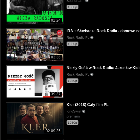
SoundFarm
1080p
02:24
IRA + Słuchacze Rock Radia - domowe na
Rock Radio PL
1080p
03:36
Niezły Gość w Rock Radiu: Jarosław Kisiń
Rock Radio PL
1080p
39:37
Kler (2018) Cały film PL
KinoSwiat
premium
1080p
02:09:25