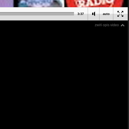
3:37
auto
zwiń opis video