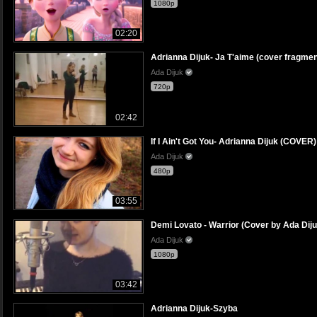
1080p
02:20
Adrianna Dijuk- Ja T'aime (cover fragmen
Ada Dijuk
720p
02:42
If I Ain't Got You- Adrianna Dijuk (COVER)
Ada Dijuk
480p
03:55
Demi Lovato - Warrior (Cover by Ada Diju
Ada Dijuk
1080p
03:42
Adrianna Dijuk-Szyba