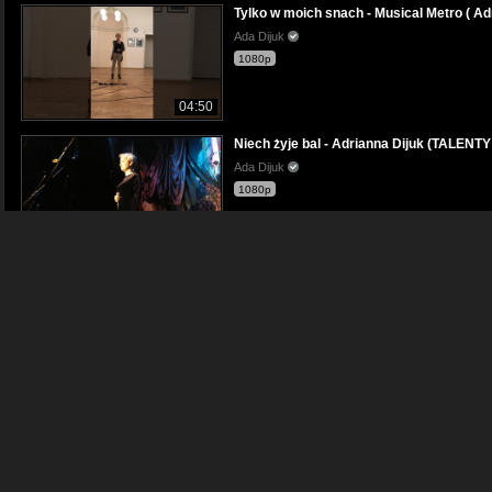
Tylko w moich snach - Musical Metro ( Ad
Ada Dijuk
1080p
04:50
Niech żyje bal - Adrianna Dijuk (TALEN
Ada Dijuk
1080p
06:14
Przepięknie! Miejsce wyglądające jak Ś
Podróże Wojownika
1080p
22:17
Adrianna Dijuk-Only hope
Ada Dijuk
480p