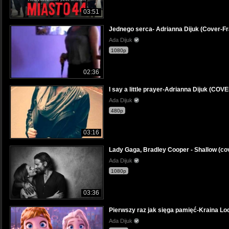
03:51
Jednego serca- Adrianna Dijuk (Cover-F
Ada Dijuk
1080p
02:36
I say a little prayer-Adrianna Dijuk (COV
Ada Dijuk
480p
03:16
Lady Gaga, Bradley Cooper - Shallow (co
Ada Dijuk
1080p
03:36
Pierwszy raz jak sięga pamięć-Kraina Lo
Ada Dijuk