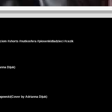
ciom #shorts #nutkosfera #piosenkidladzieci #cezik
anna Dijuk)
Cugowski(Cover by Adrianna Dijuk)