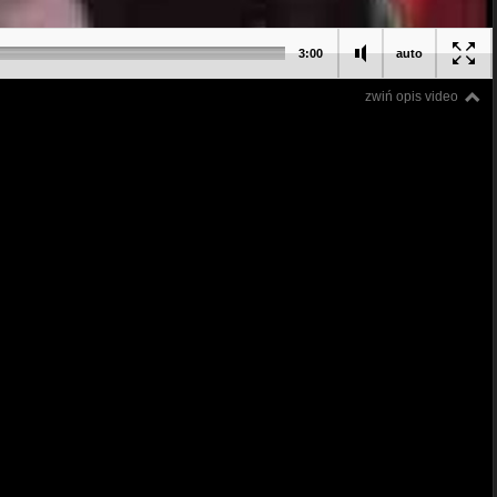
3:00
auto
zwiń opis video