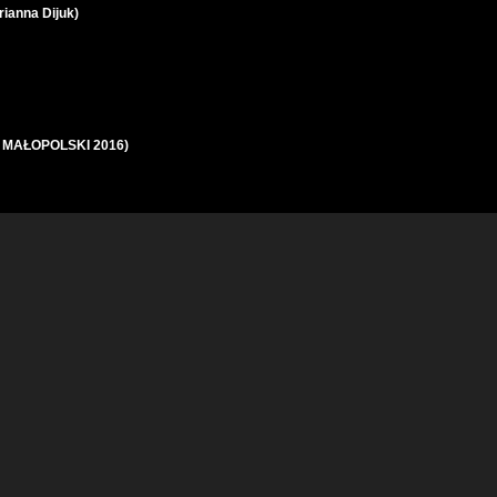
rianna Dijuk)
TY MAŁOPOLSKI 2016)
wiat DRAGON BALL... Azjatycka Perełka Must See!