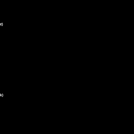
t)
k)