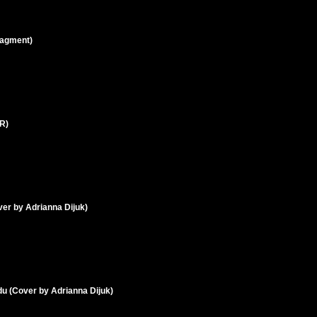
ragment)
ER)
ver by Adrianna Dijuk)
du (Cover by Adrianna Dijuk)