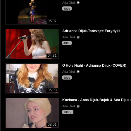
Ada Dijuk
480p
05:07
Adrianna Dijuk-Tańczące Eurydyki
Ada Dijuk
480p
04:31
O Holy Night - Adrianna Dijuk (COVER)
Ada Dijuk
480p
05:00
Kochana - Anna Dijuk-Bujok & Ada Dijuk
Ada Dijuk
1080p
03:01