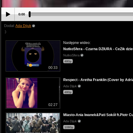
0:00
Dodał:
Ada Dijuk
:)
Następne wideo:
NutkoSfera - Czarna DZIURA - CeZik dzie
NutkoSfera
480p
00:33
Respect - Aretha Franklin (Cover by Adri
Ada Dijuk
480p
02:27
Miasto-Ania Iwanek&Pati Sokół ft.Piotr 
Ada Dijuk
1080p