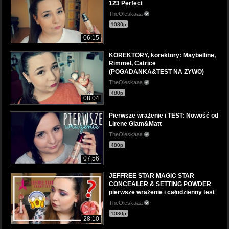
123 Perfect
TheOleskaaa
1080p
06:15
KOREKTORY, korektory: Maybelline,
Rimmel, Catrice
(POGADANKA&TEST NA ŻYWO)
TheOleskaaa
480p
08:04
Pierwsze wrażenie i TEST: Nowość od
Lirene Glam&Matt
TheOleskaaa
480p
07:56
JEFFREE STAR MAGIC STAR
CONCEALER & SETTING POWDER
pierwsze wrażenie i całodzienny test
TheOleskaaa
1080p
28:10