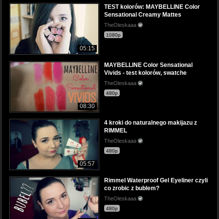
TEST kolorów: MAYBELLINE Color
Sensational Creamy Mattes
TheOleskaaa
1080p
05:15
MAYBELLINE Color Sensational
Vivids - test kolorów, swatche
TheOleskaaa
480p
08:30
4 kroki do naturalnego makijazu z
RIMMEL
TheOleskaaa
480p
05:57
Rimmel Waterproof Gel Eyeliner czyli
co zrobic z bublem?
TheOleskaaa
480p