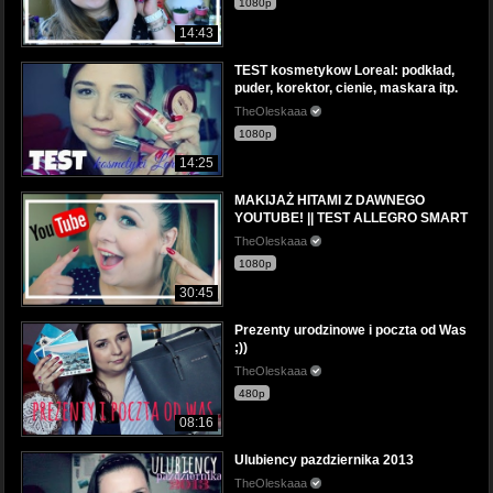
1080p
14:43
TEST kosmetykow Loreal: podkład,
puder, korektor, cienie, maskara itp.
TheOleskaaa
1080p
14:25
MAKIJAŻ HITAMI Z DAWNEGO
YOUTUBE! || TEST ALLEGRO SMART
TheOleskaaa
1080p
30:45
Prezenty urodzinowe i poczta od Was
;))
TheOleskaaa
480p
08:16
Ulubiency pazdziernika 2013
TheOleskaaa