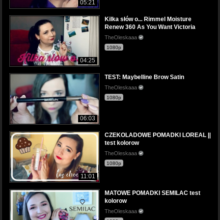
05:21
Kilka słów o... Rimmel Moisture
Renew 360 As You Want Victoria
TheOleskaaa
1080p
04:25
TEST: Maybelline Brow Satin
TheOleskaaa
1080p
06:03
CZEKOLADOWE POMADKI LOREAL ||
test kolorow
TheOleskaaa
1080p
11:01
MATOWE POMADKI SEMILAC test
kolorow
TheOleskaaa