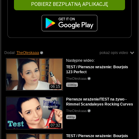
POBIERZ BEZPŁATNĄ APLIKACJĘ
Dodał:
TheOleskaaa
pokaż opis video
Następne wideo:
TEST / Pierwsze wrażenie: Bourjois
123 Perfect
TheOleskaaa
1080p
06:15
Pierwsze wrażenie/TEST na żywo -
Rimmel Scandaleyes Rocking Curves
TheOleskaaa
480p
07:32
TEST / Pierwsze wrażenie: Bourjois