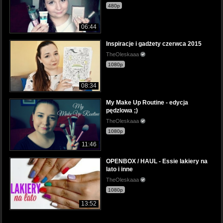
480p
06:44
Inspiracje i gadżety czerwca 2015
TheOleskaaa
1080p
08:34
My Make Up Routine - edycja
pędzlowa ;)
TheOleskaaa
1080p
11:46
OPENBOX / HAUL - Essie lakiery na
lato i inne
TheOleskaaa
1080p
13:52