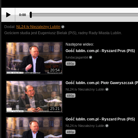
0:00
Dodał:
NL24.tv Niezależny Lublin
Gościem studia jest Eugeniusz Bielak (PiS), radny Rady Miasta Lublin.
Następne wideo:
Gość lublin. com.pl - Ryszard Prus (PiS)
fundacjagambit
480p
20:54
Gość lublin. com.pl: Piotr Gawryszczak (P
NL24.tv Niezależny Lublin
480p
25:21
Gość lublin. com.pl - Ryszard Prus (PiS)
NL24.tv Niezależny Lublin
480p