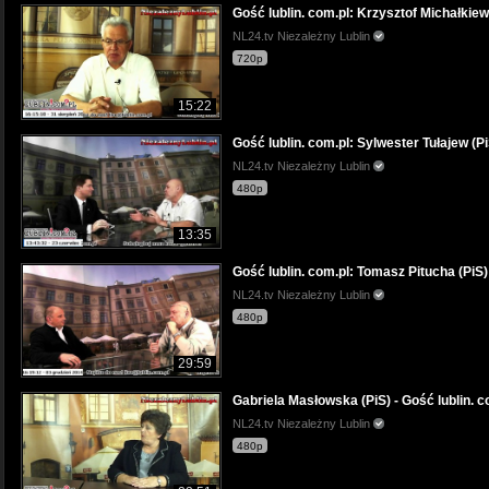
Gość lublin. com.pl: Krzysztof Michałkiew
NL24.tv Niezależny Lublin
720p
15:22
Gość lublin. com.pl: Sylwester Tułajew (Pi
NL24.tv Niezależny Lublin
480p
13:35
Gość lublin. com.pl: Tomasz Pitucha (PiS)
NL24.tv Niezależny Lublin
480p
29:59
Gabriela Masłowska (PiS) - Gość lublin. c
NL24.tv Niezależny Lublin
480p