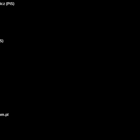
icz (PiS)
S)
om.pl