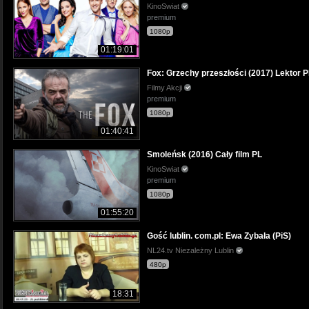
KinoSwiat
premium
1080p
01:19:01
Fox: Grzechy przeszłości (2017) Lektor 
Filmy Akcji
premium
1080p
01:40:41
Smoleńsk (2016) Cały film PL
KinoSwiat
premium
1080p
01:55:20
Gość lublin. com.pl: Ewa Zybała (PiS)
NL24.tv Niezależny Lublin
480p
18:31