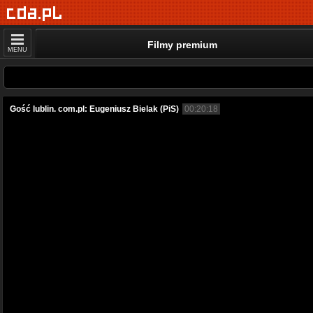
Filmy premium
MENU
Gość lublin. com.pl: Eugeniusz Bielak (PiS)
00:20:18