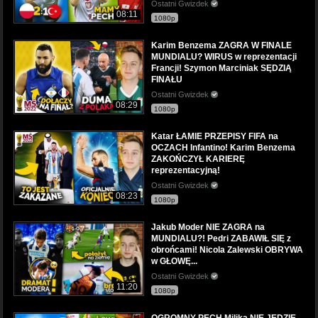
Ostatni Gwizdek
08:11
1080p
Karim Benzema ZAGRA W FINALE
MUNDIALU? WIRUS w reprezentacji
Francji! Szymon Marciniak SĘDZIĄ
FINAŁU
Ostatni Gwizdek
08:29
1080p
Katar ŁAMIE PRZEPISY FIFA na
OCZACH Infantino! Karim Benzema
ZAKOŃCZYŁ KARIERĘ
reprezentacyjną!
Ostatni Gwizdek
08:23
1080p
Jakub Moder NIE ZAGRA na
MUNDIALU?! Pedri ZABAWIŁ SIĘ z
obrońcami! Nicola Zalewski OBRYWA
w GŁOWĘ...
Ostatni Gwizdek
11:20
1080p
OGROMNY PECH Milika NIE JEDZIE