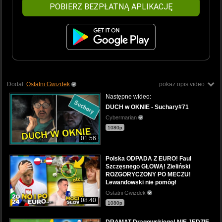
POBIERZ BEZPŁATNĄ APLIKACJĘ
Dodał:
Ostatni Gwizdek
pokaż opis video
Następne wideo:
DUCH w OKNIE - Suchary#71
Cybermarian
1080p
01:56
Polska ODPADA Z EURO! Faul
Szczęsnego GŁOWĄ! Zieliński
ROZGORYCZONY PO MECZU!
Lewandowski nie pomógł
Ostatni Gwizdek
08:40
1080p
DRAMAT Drągowskiego! NIE JEDZIE