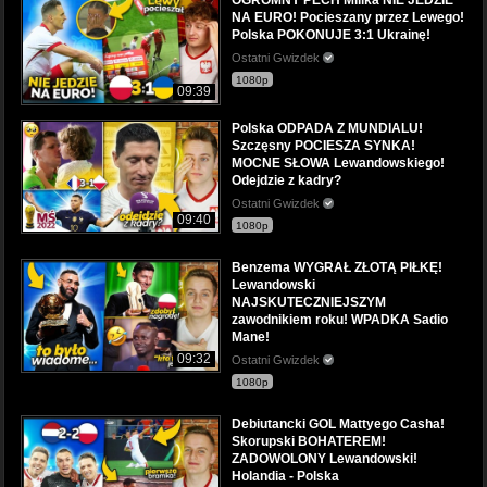
NA EURO! Pocieszany przez Lewego!
Polska POKONUJE 3:1 Ukrainę!
Ostatni Gwizdek
1080p
09:39
Polska ODPADA Z MUNDIALU!
Szczęsny POCIESZA SYNKA!
MOCNE SŁOWA Lewandowskiego!
Odejdzie z kadry?
Ostatni Gwizdek
09:40
1080p
Benzema WYGRAŁ ZŁOTĄ PIŁKĘ!
Lewandowski
NAJSKUTECZNIEJSZYM
zawodnikiem roku! WPADKA Sadio
Mane!
09:32
Ostatni Gwizdek
1080p
Debiutancki GOL Mattyego Casha!
Skorupski BOHATEREM!
ZADOWOLONY Lewandowski!
Holandia - Polska