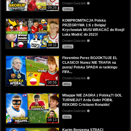
Ostatni Gwizdek
09:26
1080p
KOMPROMITACJA Polska
PRZEGRYWA 1:6 z Belgią!
Krychowiak MUSI WRACAĆ do Rosji!
Luka Modrić do 2023!
Ostatni Gwizdek
08:11
1080p
Florentino Perez BOJOKTUJE EL
CLASICO! Nunez NIE TRAFIA na
pustą! Polska SPADA w rankingu
FIFA...
Ostatni Gwizdek
08:56
480p
Mbappe NIE ZAGRA z Polską?! GOL
TURNIEJU? Arda Guler POBIŁ
REKORD Cristiano Ronaldo!
Ostatni Gwizdek
480p
08:13
Karim Benzema STRACI