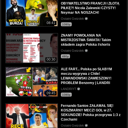
OBYWATELSTWO FRANCJI I ZŁOTĄ
PIŁKĘ?! Nicola Zalewski CZYSTY!
Neymar NA NOSZACH!
Ostatni Gwizdek
08:41
1080p
ZNAMY POWOŁANIA NA
MISTRZOSTWA ŚWIATA! Takim
składem zagra Polska #shorts
Ostatni Gwizdek
480p
00:30
ALE FART... Polska po SŁABYM
meczu wygrywa z Chile!
LEWANDOWSKI ZAWIESZONY!
PROBLEM Benzemy | LANDRI
LANDRIYT
09:45
1080p
Fernando Santos ZAŁAMAŁ SIĘ!
KOSZMARNY MECZ! GOL w 27.
SEKUNDZIE! Polska przegrywa 1:3 z
Czechami
Ostatni Gwizdek