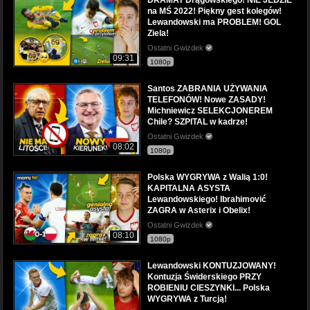
na MŚ 2022! Piękny gest kolegów!
Lewandowski ma PROBLEM! GOL
Ziela!
Ostatni Gwizdek
09:31
1080p
Santos ZABRANIA UŻYWANIA
TELEFONÓW! Nowe ZASADY!
Michniewicz SELEKCJONEREM
Chile? SZPITAL w kadrze!
Ostatni Gwizdek
08:02
1080p
Polska WYGRYWA z Walią 1:0!
KAPITALNA ASYSTA
Lewandowskiego! Ibrahimović
ZAGRA w Asterix i Obelix!
Ostatni Gwizdek
08:10
1080p
Lewandowski KONTUZJOWANY!
Kontuzja Świderskiego PRZY
ROBIENIU CIESZYNKI... Polska
WYGRYWA z Turcją!