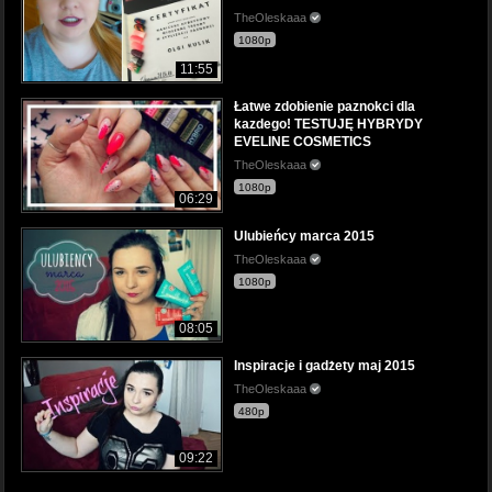
TheOleskaaa
1080p
11:55
Łatwe zdobienie paznokci dla
kazdego! TESTUJĘ HYBRYDY
EVELINE COSMETICS
TheOleskaaa
1080p
06:29
Ulubieńcy marca 2015
TheOleskaaa
1080p
08:05
Inspiracje i gadżety maj 2015
TheOleskaaa
480p
09:22