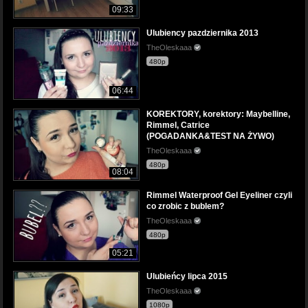
09:33
Ulubiency pazdziernika 2013
TheOleskaaa
480p
06:44
KOREKTORY, korektory: Maybelline,
Rimmel, Catrice
(POGADANKA&TEST NA ŻYWO)
TheOleskaaa
480p
08:04
Rimmel Waterproof Gel Eyeliner czyli
co zrobic z bublem?
TheOleskaaa
480p
05:21
Ulubieńcy lipca 2015
TheOleskaaa
1080p