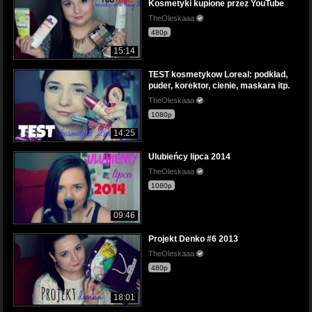
Kosmetyki kupione przez YouTube
TheOleskaaa
480p
15:14
TEST kosmetykow Loreal: podkład,
puder, korektor, cienie, maskara itp.
TheOleskaaa
1080p
14:25
Ulubieńcy lipca 2014
TheOleskaaa
1080p
09:46
Projekt Denko #6 2013
TheOleskaaa
480p
18:01