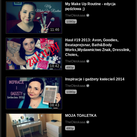
My Make Up Routine - edycja
pędzlowa ;)
TheOleskaaa
1080p
11:46
Haul #19 2013: Avon, Goodies,
Beataprejsnar, Bath&Body
Works,Wydawnictwo Znak, Dresslink,
Choies,
TheOleskaaa
18:42
480p
Inspiracje i gadżety kwiecień 2014
TheOleskaaa
1080p
08:43
MOJA TOALETKA
TheOleskaaa
480p