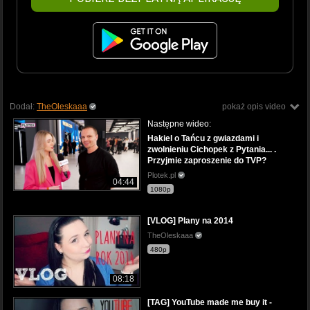
Dodał:
TheOleskaaa
pokaż opis video
Następne wideo:
Hakiel o Tańcu z gwiazdami i
zwolnieniu Cichopek z Pytania... .
Przyjmie zaproszenie do TVP?
Plotek.pl
04:44
1080p
[VLOG] Plany na 2014
TheOleskaaa
480p
08:18
[TAG] YouTube made me buy it -