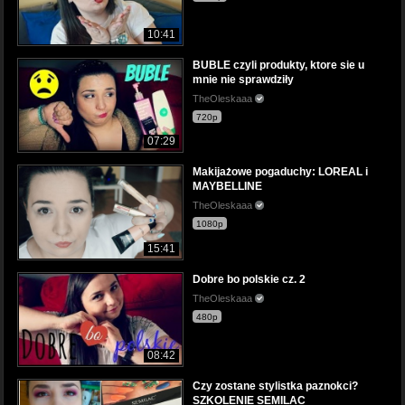
10:41
BUBLE czyli produkty, ktore sie u
mnie nie sprawdziły
TheOleskaaa
720p
07:29
Makijażowe pogaduchy: LOREAL i
MAYBELLINE
TheOleskaaa
1080p
15:41
Dobre bo polskie cz. 2
TheOleskaaa
480p
08:42
Czy zostane stylistka paznokci?
SZKOLENIE SEMILAC