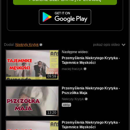
Dodał:
Niekryty Krytyk
pokaż opis video
Następne wideo:
Przemyślenia Niekrytego Krytyka -
Tajemnice Męskości
maciej-fraczyk
09:59
Przemyślenia Niekrytego Krytyka -
Pszczółka Maja
Niekryty Krytyk
480p
13:20
Przemyślenia Niekrytego Krytyka -
Tajemnice Męskości