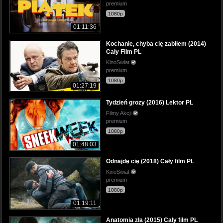
premium
1080p
01:11:36
Kochanie, chyba cię zabiłem (2014)
Cały Film PL
KinoSwiat
premium
1080p
01:27:19
Tydzień grozy (2016) Lektor PL
Filmy Akcji
premium
1080p
01:48:03
Odnajdę cię (2018) Cały film PL
KinoSwiat
premium
1080p
01:19:11
Anatomia zła (2015) Cały film PL