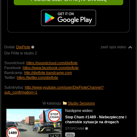
Dodał:
DieFlote
zwiń opis video
Die Flöte w studio 2
Soundcloud:
https://soundcloud.com/dieflote
Facebook:
https://www.facebook.com/dieflote
Bandcamp:
http://dieflote.bandcamp.com
Twitter:
https://twitter.com/dieflote
Subskrybuj:
http://www.youtube.com/user/DieFloteChannel?
sub_confirmation=1
W katalogu:
Studio Sessions
Następne wideo:
Stop Cham #1489 - Niebezpieczne i
chamskie sytuacje na drogach
STOPCHAM
480p
14:50