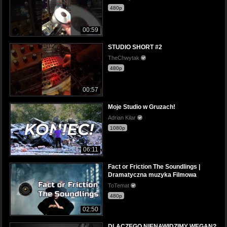
480p
00:59
STUDIO SHORT #2
TheChwytak
480p
00:57
Moje Studio w Gruzach!
Adrian Kilar
1080p
06:11
Fact or Friction The Soundlings |
Dramatyczna muzyka Filmowa
ToTemat
480p
02:50
DLACZEGO NIENAWIDZIMY WEGAN?