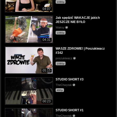
1080p
04:07
Jak spędzić WAKACJE jakich
JESZCZE NIE BYŁO
Waksy
1080p
04:31
WASZE ZDROWIE! | Poszukiwacz
#342
poszukiwacz
1080p
05:15
STUDIO SHORT #3
TheChwytak
480p
00:23
STUDIO SHORT #1
TheChwytak