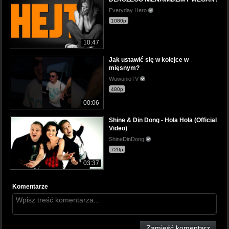
Everyday Hero
1080p
10:47
Jak ustawić się w kolejce w
mięsnym?
WuwunioTV
480p
00:06
Shine & Din Dong - Hola Hola (Official
Video)
ShineDinDong
720p
03:37
Komentarze
Zamieść komentarz