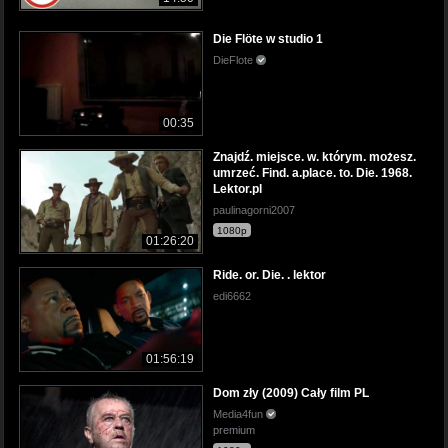
Die Flöte w studio 1
DieFlote
00:35
Znajdź. miejsce. w. którym. możesz.
umrzeć. Find. a.place. to. Die. 1968.
Lektor.pl
paulinagorni2007
1080p
01:26:20
Ride. or. Die. . lektor
edi6662
01:56:19
Dom zły (2009) Cały film PL
Media4fun
premium