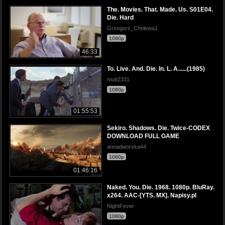
The. Movies. That. Made. Us. S01E04.
Die. Hard
Grzegorz_Cholewa1
1080p
46:33
To. Live. And. Die. In. L. A......(1985)
mutt2331
1080p
01:55:53
Sekiro. Shadows. Die. Twice-CODEX
DOWNLOAD FULL GAME
annadworska44
1080p
01:46:16
Naked. You. Die. 1968. 1080p. BluRay.
x264. AAC-[YTS. MX]. Napisy.pl
NightFever
1080p