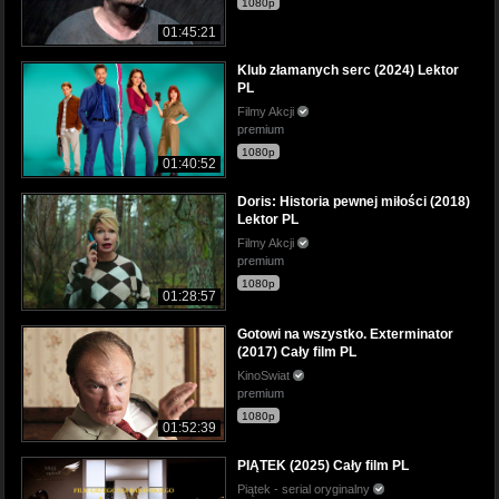
1080p
01:45:21
Klub złamanych serc (2024) Lektor
PL
Filmy Akcji
premium
1080p
01:40:52
Doris: Historia pewnej miłości (2018)
Lektor PL
Filmy Akcji
premium
1080p
01:28:57
Gotowi na wszystko. Exterminator
(2017) Cały film PL
KinoSwiat
premium
1080p
01:52:39
PIĄTEK (2025) Cały film PL
Piątek - serial oryginalny