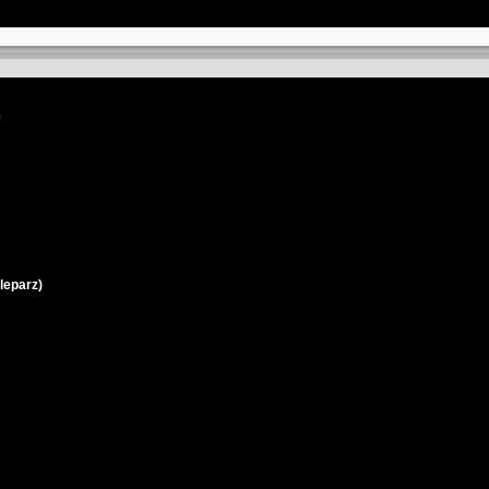
)
leparz)