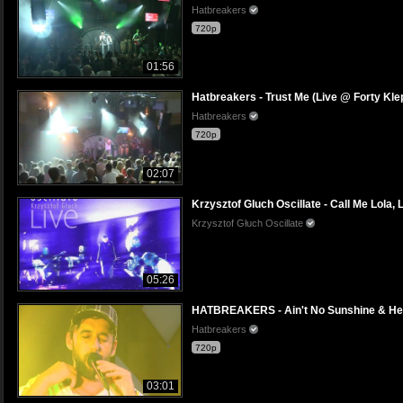
Hatbreakers
720p
01:56
Hatbreakers - Trust Me (Live @ Forty Kle
Hatbreakers
720p
02:07
Krzysztof Gluch Oscillate - Call Me Lola, 
Krzysztof Głuch Oscillate
05:26
HATBREAKERS - Ain't No Sunshine & Hey
Hatbreakers
720p
03:01