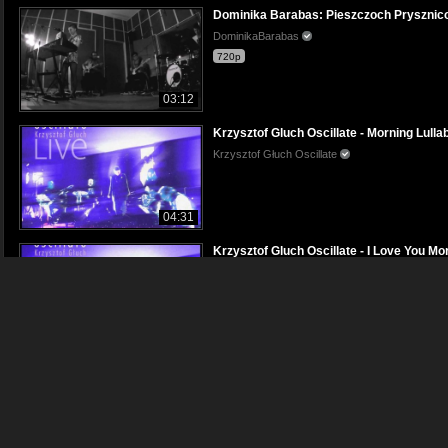
Dominika Barabas: Pieszczoch Prysznico
DominikaBarabas
720p
03:12
Krzysztof Gluch Oscillate - Morning Lullab
Krzysztof Głuch Oscillate
04:31
Krzysztof Gluch Oscillate - I Love You Mo
Krzysztof Głuch Oscillate
04:49
Stashka LIVE - ZEGAR, Szczytno 8.05.201
KasiaSTASHKA