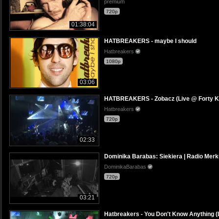
premium
720p
01:38:04
HATBREAKERS - maybe I should
Hatbreakers
1080p
03:06
HATBREAKERS - Zobacz (Live @ Forty K
Hatbreakers
720p
02:33
Dominika Barabas: Siekiera | Radio Merk
DominikaBarabas
720p
03:21
Hatbreakers - You Don't Know Anything (