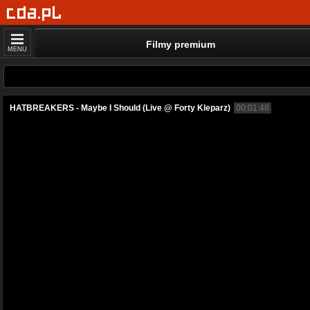
Filmy premium
MENU
HATBREAKERS - Maybe I Should (Live @ Forty Kleparz)
00:01:48