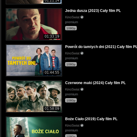
01:21:14
Jedna dusza (2023) Cały film PL
KinoSwiat
premium
1080p
01:33:19
Powrót do tamtych dni (2021) Cały film P
KinoSwiat
premium
1080p
01:44:55
Czerwone maki (2024) Cały film PL
KinoSwiat
premium
1080p
01:58:09
Boże Ciało (2019) Cały film PL
KinoSwiat
premium
1080p