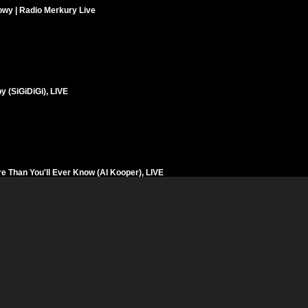
wy | Radio Merkury Live
y (SiGiDiGi), LIVE
re Than You'll Ever Know (Al Kooper), LIVE
5. Klub Piwnica