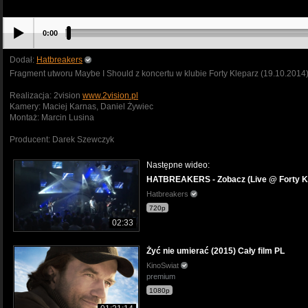
0:00
Dodał:
Hatbreakers
Fragment utworu Maybe I Should z koncertu w klubie Forty Kleparz (19.10.2014
Realizacja: 2vision
www.2vision.pl
Kamery: Maciej Karnas, Daniel Żywiec
Montaż: Marcin Lusina
Producent: Darek Szewczyk
Następne wideo:
HATBREAKERS - Zobacz (Live @ Forty K
Hatbreakers
720p
02:33
Żyć nie umierać (2015) Cały film PL
KinoSwiat
premium
1080p