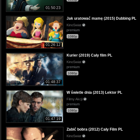
01:50:23
Jak uratować mamę (2015) Dubbing PL
KinoSwiat
premium
1080p
01:26:12
Kurier (2019) Cały film PL
KinoSwiat
premium
1080p
01:48:37
W świetle dnia (2013) Lektor PL
Filmy Akcji
premium
1080p
01:47:19
Zabić bobra (2012) Cały Film PL
KinoSwiat