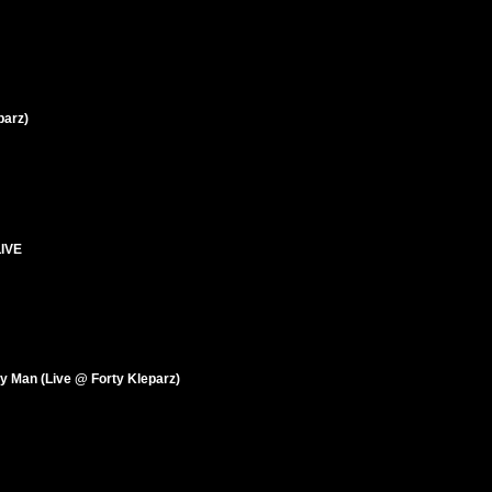
parz)
LIVE
 Man (Live @ Forty Kleparz)