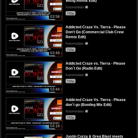
Wittig Remix Edit)
Kotomediatv
720p
03:58
Addicted Craze Vs. Tierra - Please
Don't Go (Commercial Club Crew
Remix Edit)
Kotomediatv
720p
03:49
Addicted Craze vs. Tierra - Please
Don´t Go (Radio Edit)
Kotomediatv
720p
03:44
Addicted Craze Vs. Tierra - Please
don´t go (Bootleg Mix Edit)
Kotomediatv
720p
03:18
Justin Corza & Greg Blast meets