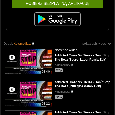
POBIERZ BEZPŁATNĄ APLIKACJĘ
Dodał:
Kotomediatv
pokaż opis video
Następne wideo:
Addicted Craze Vs. Tierra - Don´t Stop
The Beat (Secret Layor Remix Edit)
Kotomediatv
720p
03:40
Addicted Craze Vs. Tierra - Don´t Stop
The Beat (Intusgate Remix Edit)
Kotomediatv
720p
03:22
Addicted Craze Vs. Tierra - Don´t Stop