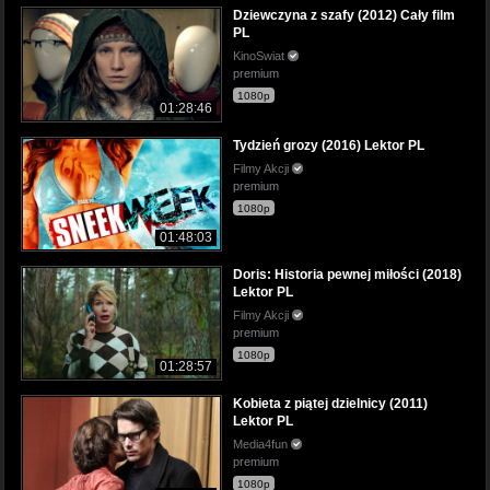
Dziewczyna z szafy (2012) Cały film
PL
KinoSwiat
premium
1080p
01:28:46
Tydzień grozy (2016) Lektor PL
Filmy Akcji
premium
1080p
01:48:03
Doris: Historia pewnej miłości (2018)
Lektor PL
Filmy Akcji
premium
1080p
01:28:57
Kobieta z piątej dzielnicy (2011)
Lektor PL
Media4fun
premium
1080p