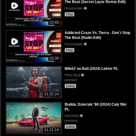
The Beat (Secret Layor Remix Edit)
Kotomediatv
720p
03:40
Addicted Craze Vs. Tierra - Don´t Stop
The Beat (Radio Edit)
Kotomediatv
720p
03:30
Miłość na Bali (2024) Lektor PL
Filmy Akcji
premium
1080p
01:52:24
Budda. Dzieciak '98 (2024) Cały film
PL
KinoSwiat
premium
1080p
01:21:14