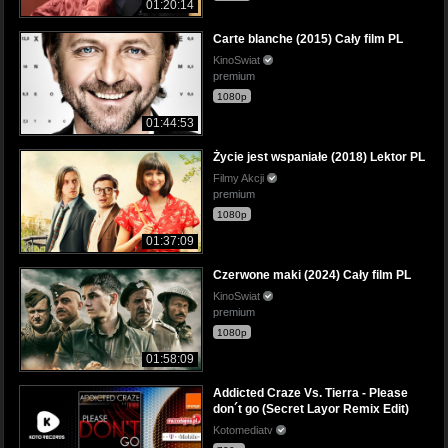
01:20:14
Carte blanche (2015) Cały film PL
KinoSwiat
premium
1080p
01:44:53
Życie jest wspaniałe (2018) Lektor PL
Filmy Akcji
premium
1080p
01:37:09
Czerwone maki (2024) Cały film PL
KinoSwiat
premium
1080p
01:58:09
Addicted Craze Vs. Tierra - Please
don´t go (Secret Layor Remix Edit)
Kotomediatv