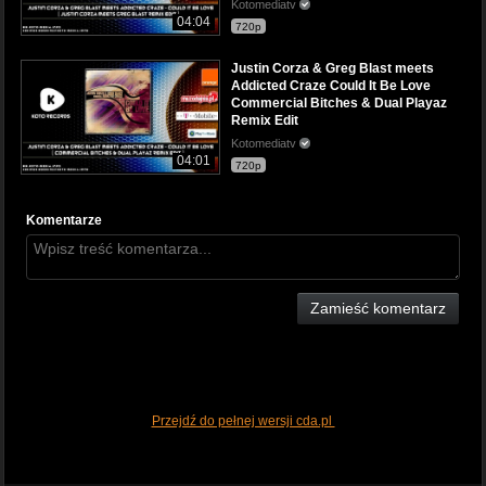
Kotomediatv
04:04
720p
Justin Corza & Greg Blast meets
Addicted Craze Could It Be Love
Commercial Bitches & Dual Playaz
Remix Edit
Kotomediatv
04:01
720p
Komentarze
Zamieść komentarz
Przejdź do pełnej wersji cda.pl