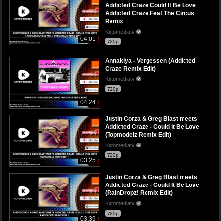
Addicted Craze Could It Be Love
Addicted Craze Feat The Circus
Remix
Kotomediatv
04:01
720p
Annakiya - Vergessen (Addicted
Craze Remix Edit)
Kotomediatv
720p
04:24
Justin Corza & Greg Blast meets
Addicted Craze - Could It Be Love
(Topmodelz Remix Edit)
Kotomediatv
720p
03:25
Justin Corza & Greg Blast meets
Addicted Craze - Could It Be Love
(RainDropz! Remix Edit)
Kotomediatv
720p
03:39