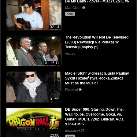
Be My Baby - cover - MUZYCZNIE #6
Matt Olech
720p
02:14
The Revolution Will Not Be Televised
(2003) Rewolucji Nie Pokażą W
Telewizji (napisy pl)
voyted
01:15:11
Maciej Stuhr w dresach, usta Pauliny
Sykut i szaleństwa Rocka.Zobacz
Must be the Music!
Plotek.pl
01:55
DB Super 090. Staring. Down. the.
Wall. to. be. Overcome. Goku. vs.
Gohan. MULTi. 720p. BluRay. AC3.
x264-EMiS
newpatryk07
23:06
720p