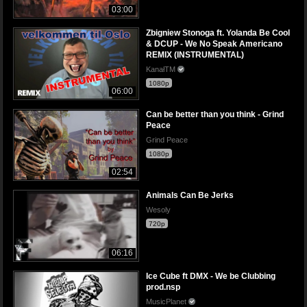
03:00
Zbigniew Stonoga ft. Yolanda Be Cool
& DCUP - We No Speak Americano
REMIX (INSTRUMENTAL)
KanałTM
1080p
06:00
Can be better than you think - Grind
Peace
Grind Peace
1080p
02:54
Animals Can Be Jerks
Wesoly
720p
06:16
Ice Cube ft DMX - We be Clubbing
prod.nsp
MusicPlanet