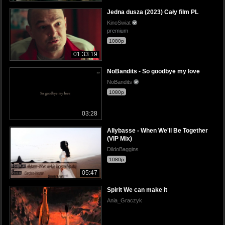
Jedna dusza (2023) Cały film PL
KinoSwiat
premium
1080p
01:33:19
NoBandits - So goodbye my love
NoBandits
1080p
03:28
Allybasse - When We'll Be Together
(VIP Mix)
DildoBaggins
1080p
05:47
Spirit We can make it
Ania_Graczyk