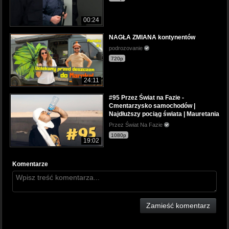
00:24
NAGŁA ZMIANA kontynentów
podrozovanie
720p
24:11
#95 Przez Świat na Fazie -
Cmentarzysko samochodów |
Najdłuższy pociąg świata | Mauretania
Przez Świat Na Fazie
1080p
19:02
Komentarze
Zamieść komentarz