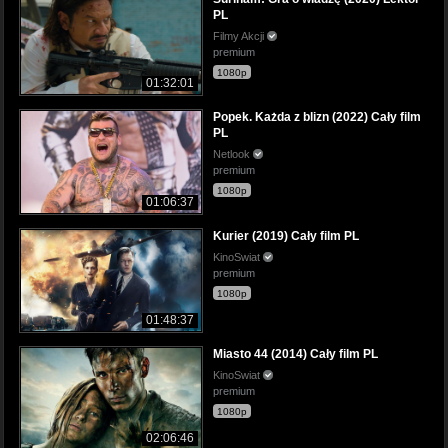
PL
Filmy Akcji
premium
1080p
01:32:01
Popek. Każda z blizn (2022) Cały film
PL
Netlook
premium
1080p
01:06:37
Kurier (2019) Cały film PL
KinoSwiat
premium
1080p
01:48:37
Miasto 44 (2014) Cały film PL
KinoSwiat
premium
1080p
02:06:46