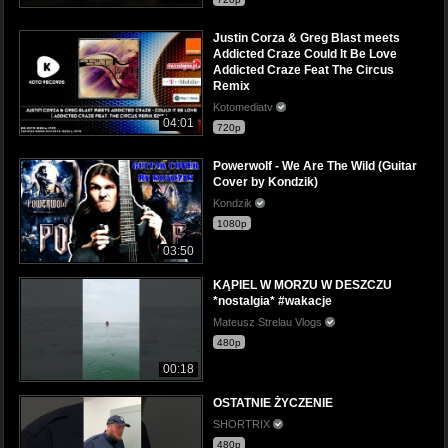
Justin Corza & Greg Blast meets
Addicted Craze Could It Be Love
Addicted Craze Feat The Circus
Remix
Kotomediatv
04:01
720p
Powerwolf - We Are The Wild (Guitar
Cover by Kondzik)
Kondzik
1080p
03:50
KĄPIEL W MORZU W DESZCZU
*nostalgia* #wakacje
Mateusz Strelau Vlogs
480p
00:18
OSTATNIE ŻYCZENIE
SHORTRIX
480p