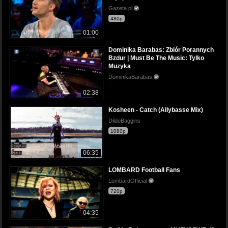
Gazeta.pl
480p
01:00
Dominika Barabas: Zbiór Porannych
Bzdur | Must Be The Music: Tylko
Muzyka
DominikaBarabas
02:38
Kosheen - Catch (Allybasse Mix)
DildoBaggins
1080p
06:35
LOMBARD Football Fans
LombardOfficial
720p
04:35