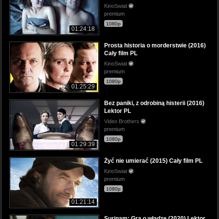
KinoSwiat
premium
1080p
01:24:18
Prosta historia o morderstwie (2016)
Cały film PL
KinoSwiat
premium
1080p
01:25:29
Bez paniki, z odrobiną histerii (2016)
Lektor PL
Video Brothers
premium
1080p
01:29:39
Żyć nie umierać (2015) Cały film PL
KinoSwiat
premium
1080p
01:21:14
Surinam: Gra o władzę (2020) Lektor