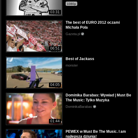
1080p
03:31
The best of EURO 2012 oczami
Michała Pola
Gazeta.pl
06:51
Best of Jackass
monster
04:05
Dominika Barabas: Wywiad | Must Be
The Music: Tylko Muzyka
DominikaBarabas
01:44
PEWEX w Must Be The Music. I am
najlepsza dziunia!