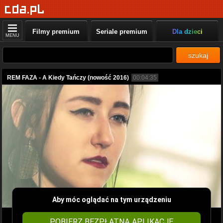
Filmy premium
Seriale premium
Dla dzieci
MENU
szukaj
REM FAZA - A Kiedy Tańczy (nowość 2016)
00:04:35
Aby móc oglądać na tym urządzeniu
POBIERZ BEZPŁATNĄ APLIKACJĘ