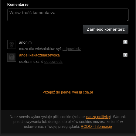
Komentarze
Zamieść komentarz
anonim
muza dla wieśniaków. syf.
odpowiedz
angelikakaczmarzewska
eextra muza :d
odpowiedz
Przejdź do pełnej wersji cda.pl
Nasz serwis wykorzystuje pliki cookie (zobacz
naszą politykę
). Warunki
przechowywania lub dostępu do plików cookies możesz zmienić w
ustawieniach Twojej przeglądarki.
RODO - Informacje