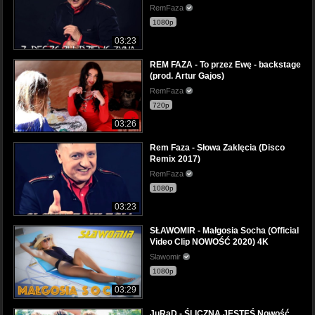
RemFaza
1080p
03:23
REM FAZA - To przez Ewę - backstage
(prod. Artur Gajos)
RemFaza
720p
03:26
Rem Faza - Słowa Zaklęcia (Disco
Remix 2017)
RemFaza
1080p
03:23
SŁAWOMIR - Małgosia Socha (Official
Video Clip NOWOŚĆ 2020) 4K
Slawomir
1080p
03:29
JuRaD - ŚLICZNA JESTEŚ Nowość