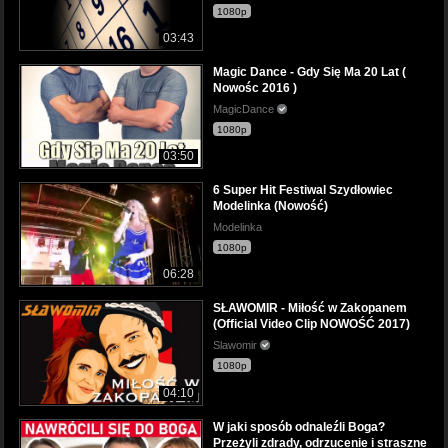
1080p
03:43
Magic Dance - Gdy Się Ma 20 Lat (
Nowośc 2016 )
MagicDance
1080p
03:50
6 Super Hit Festiwal Szydłowiec
Modelinka (Nowość)
Modelinka
1080p
06:28
SŁAWOMIR - Miłość w Zakopanem
(Official Video Clip NOWOŚĆ 2017)
Slawomir
1080p
04:10
W jaki sposób odnaleźli Boga?
Przeżyli zdrady, odrzucenie i straszne