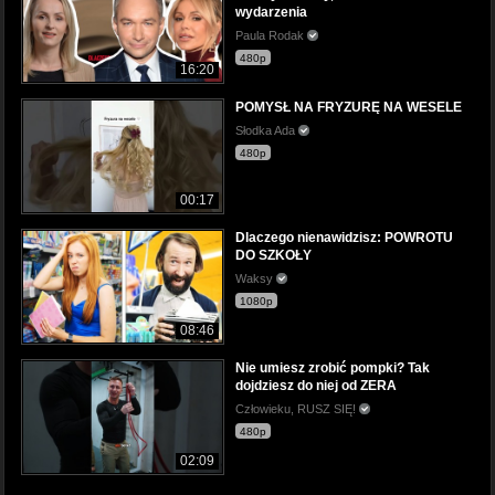
wydarzenia
Paula Rodak
480p
16:20
POMYSŁ NA FRYZURĘ NA WESELE
Słodka Ada
480p
00:17
Dlaczego nienawidzisz: POWROTU
DO SZKOŁY
Waksy
1080p
08:46
Nie umiesz zrobić pompki? Tak
dojdziesz do niej od ZERA
Człowieku, RUSZ SIĘ!
480p
02:09