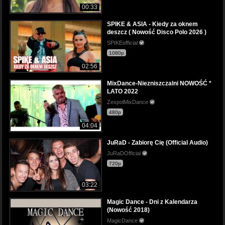
00:33
SPIKE & ASIA - Kiedy za oknem
deszcz ( Nowość Disco Polo 2026 )
SPIKEofficial
1080p
02:56
MixDance-Niezniszczalni NOWOŚĆ *
LATO 2022
ZespolMixDance
480p
04:04
JuRaD - Zabiorę Cię (Official Audio)
JuRaDOfficial
720p
03:22
Magic Dance - Dni z Kalendarza
(Nowość 2018)
MagicDance