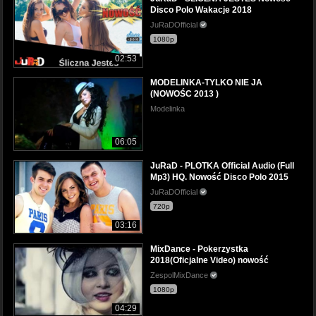
Disco Polo Wakacje 2018
JuRaDOfficial
1080p
02:53
MODELINKA-TYLKO NIE JA
(NOWOŚC 2013 )
Modelinka
06:05
JuRaD - PLOTKA Official Audio (Full
Mp3) HQ. Nowość Disco Polo 2015
JuRaDOfficial
720p
03:16
MixDance - Pokerzystka
2018(Oficjalne Video) nowość
ZespolMixDance
1080p
04:29