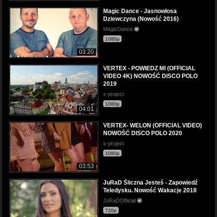
Magic Dance - Jasnowłosa
Dziewczyna (Nowość 2016)
MagicDance
1080p
03:20
VERTEX - POWIEDZ MI (OFFICIAL
VIDEO 4K) NOWOŚĆ DISCO POLO
2019
s-project
1080p
04:01
VERTEX- WELON (OFFICIAL VIDEO)
NOWOŚĆ DISCO POLO 2020
s-project
1080p
03:53
JuRaD Śliczna Jesteś - Zapowiedź
Teledysku. Nowość Wakacje 2018
JuRaDOfficial
720p