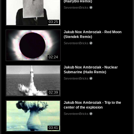
(HairyBo Remix)
SeventeenBricks
03:25
Jakub Nox Ambroziak - Red Moon
(Stendek Remix)
SeventeenBricks
02:24
Jakub Nox Ambroziak - Nuclear
Submarine (Hailo Remix)
SeventeenBricks
02:39
Jakub Nox Ambroziak - Trip to the
center of the explosion
SeventeenBricks
03:41