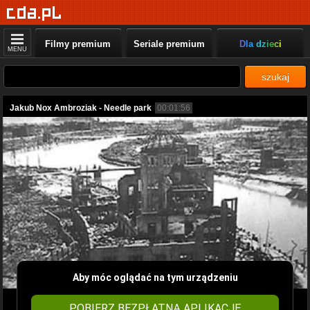
Filmy premium
Seriale premium
Dla dzieci
MENU
szukaj
Jakub Nox Ambroziak - Needle park
00:01:56
Aby móc oglądać na tym urządzeniu
POBIERZ BEZPŁATNĄ APLIKACJĘ