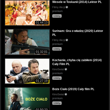
Wesele w Toskanii (2014) Lektor PL
Filmy Akcji
premium
1080p
01:44:13
Surinam: Gra o władzę (2020) Lektor
PL
Filmy Akcji
premium
1080p
01:32:01
Kochanie, chyba cię zabiłem (2014)
Cały Film PL
KinoSwiat
premium
1080p
01:27:19
Boże Ciało (2019) Cały film PL
KinoSwiat
premium
1080p
01:50:23