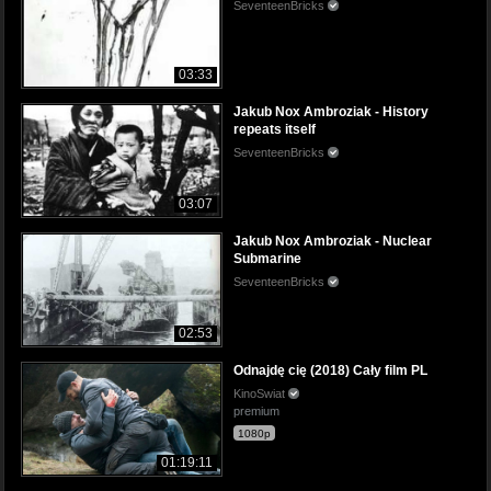
SeventeenBricks
03:33
Jakub Nox Ambroziak - History
repeats itself
SeventeenBricks
03:07
Jakub Nox Ambroziak - Nuclear
Submarine
SeventeenBricks
02:53
Odnajdę cię (2018) Cały film PL
KinoSwiat
premium
1080p
01:19:11