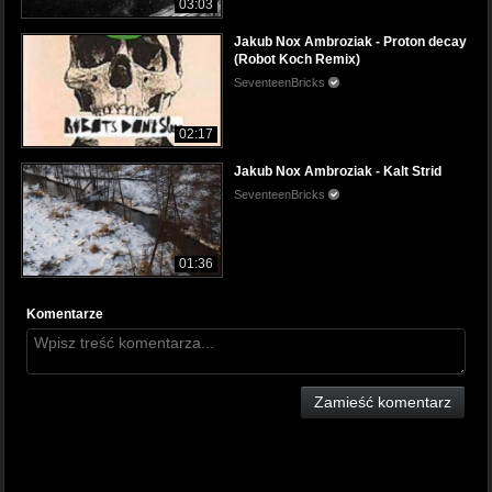
03:03
Jakub Nox Ambroziak - Proton decay
(Robot Koch Remix)
SeventeenBricks
02:17
Jakub Nox Ambroziak - Kalt Strid
SeventeenBricks
01:36
Komentarze
Zamieść komentarz