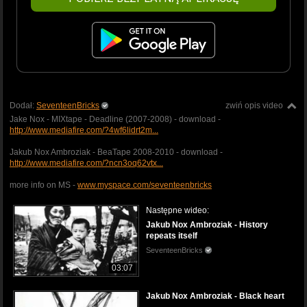
Dodał:
SeventeenBricks
zwiń opis video
Jake Nox - MIXtape - Deadline (2007-2008) - download -
http://www.mediafire.com/?4wf6lidrt2m...
Jakub Nox Ambroziak - BeaTape 2008-2010 - download -
http://www.mediafire.com/?ncn3oq62vtx...
more info on MS -
www.myspace.com/seventeenbricks
Następne wideo:
Jakub Nox Ambroziak - History
repeats itself
SeventeenBricks
03:07
Jakub Nox Ambroziak - Black heart