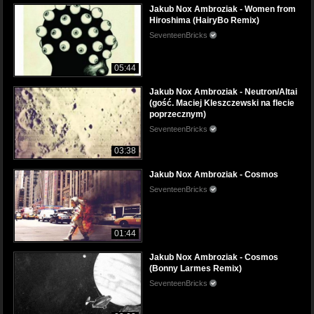
Jakub Nox Ambroziak - Women from
Hiroshima (HairyBo Remix)
SeventeenBricks
05:44
Jakub Nox Ambroziak - Neutron/Altai
(gość. Maciej Kleszczewski na flecie
poprzecznym)
SeventeenBricks
03:38
Jakub Nox Ambroziak - Cosmos
SeventeenBricks
01:44
Jakub Nox Ambroziak - Cosmos
(Bonny Larmes Remix)
SeventeenBricks