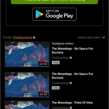
Dodał:
TheMoondogs
pokaż opis video
Następne wideo:
The Moondogs - No Space For
Rockets
TheMoondogs
720p
04:00
The Moondogs - No Space For
Rockets
TheMoondogs
720p
04:00
The Moondogs - Point Of View
TheMoondogs