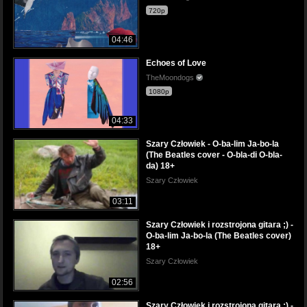
720p
04:46
Echoes of Love
TheMoondogs
1080p
04:33
Szary Człowiek - O-ba-lim Ja-bo-la
(The Beatles cover - O-bla-di O-bla-
da) 18+
Szary Człowiek
03:11
Szary Człowiek i rozstrojona gitara ;) -
O-ba-lim Ja-bo-la (The Beatles cover)
18+
Szary Człowiek
02:56
Szary Człowiek i rozstrojona gitara ;) -