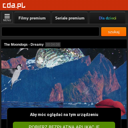
Filmy premium
Seriale premium
Dla dzieci
MENU
szukaj
The Moondogs - Dreamy
00:04:08
Aby móc oglądać na tym urządzeniu
POBIERZ BEZPŁATNĄ APLIKACJĘ