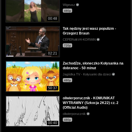
Wigeusz
480p
00:48
Tak nędzny jest wasz populizm -
Grzegorz Braun
CEPERolkV4-KORWiN
720p
02:21
Zachodźże, słoneczko Kołysanka na
dobranoc - 50 minut
Jagódka TV - Kołysanki dla dzieci
480p
50:37
oliwierporucznik - KOMUNIKAT
WYTRAWNY (Szkocja 2K22) cz. 2
(Official Audio)
oliwierporucznik
480p
00:40