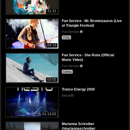
31:31
Fun Service - Mr. Brontozaurus (Live
at Triangle Festival)
Fun Service
720p
04:19
Fun Service - She Runs (Official
Music Video)
Fun Service
1080p
03:05
Trance Energy 2000
kleryk85
01:13:03
Marianna Schreiber
#mariannaschreiber