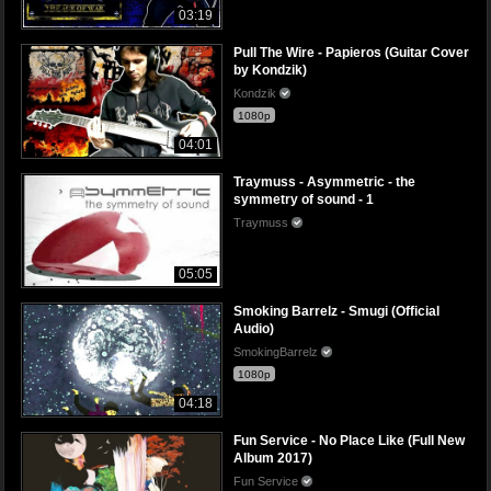
03:19
Pull The Wire - Papieros (Guitar Cover
by Kondzik)
Kondzik
1080p
04:01
Traymuss - Asymmetric - the
symmetry of sound - 1
Traymuss
05:05
Smoking Barrelz - Smugi (Official
Audio)
SmokingBarrelz
1080p
04:18
Fun Service - No Place Like (Full New
Album 2017)
Fun Service