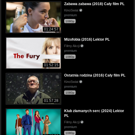
Zabawa zabawa (2018) Cały film PL
KinoSwiat
premium
1080p
01:24:57
Mizofobia (2016) Lektor PL
Filmy Akcji
premium
1080p
01:52:15
Ostatnia rodzina (2016) Cały film PL
KinoSwiat
premium
1080p
01:57:28
Klub złamanych serc (2024) Lektor
PL
Filmy Akcji
premium
1080p