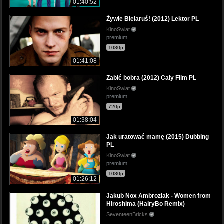
01:40:52
Żywie Biełaruś! (2012) Lektor PL
KinoSwiat
premium
1080p
01:41:08
Zabić bobra (2012) Cały Film PL
KinoSwiat
premium
720p
01:38:04
Jak uratować mamę (2015) Dubbing
PL
KinoSwiat
premium
1080p
01:26:12
Jakub Nox Ambroziak - Women from
Hiroshima (HairyBo Remix)
SeventeenBricks