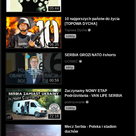
05:44
10 najgorszych państw do życia
[TOPOWA DYCHA]
Topowa Dycha
1080p
06:35
SERBIA GROZI NATO #shorts
GONIEC
480p
00:59
Zaczynamy NOWY ETAP
PodróżoVania - VAN LIFE SERBIA
podrozovanie
1080p
22:16
Mecz Serbia - Polska i stadion
duchów