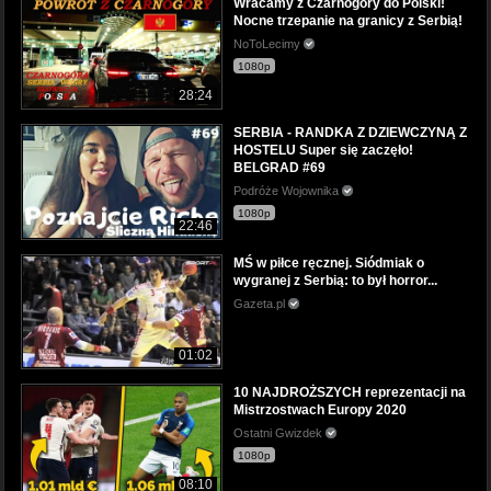
Wracamy z Czarnogóry do Polski!
Nocne trzepanie na granicy z Serbią!
NoToLecimy
1080p
28:24
SERBIA - RANDKA Z DZIEWCZYNĄ Z
HOSTELU Super się zaczęło!
BELGRAD #69
Podróże Wojownika
1080p
22:46
MŚ w piłce ręcznej. Siódmiak o
wygranej z Serbią: to był horror...
Gazeta.pl
01:02
10 NAJDROŻSZYCH reprezentacji na
Mistrzostwach Europy 2020
Ostatni Gwizdek
1080p
08:10