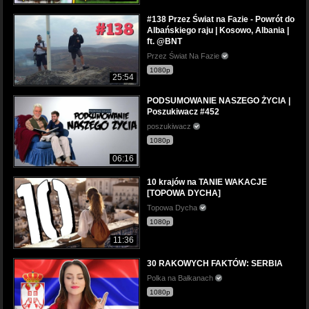
#138 Przez Świat na Fazie - Powrót do
Albańskiego raju | Kosowo, Albania |
ft. @BNT
Przez Świat Na Fazie
1080p
25:54
PODSUMOWANIE NASZEGO ŻYCIA |
Poszukiwacz #452
poszukiwacz
1080p
06:16
10 krajów na TANIE WAKACJE
[TOPOWA DYCHA]
Topowa Dycha
1080p
11:36
30 RAKOWYCH FAKTÓW: SERBIA
Polka na Bałkanach
1080p