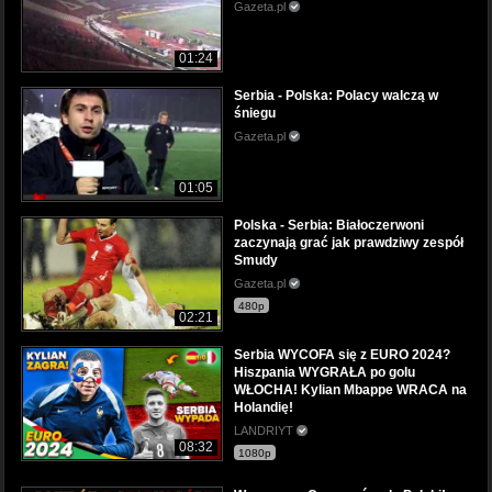
Gazeta.pl
01:24
Serbia - Polska: Polacy walczą w
śniegu
Gazeta.pl
01:05
Polska - Serbia: Białoczerwoni
zaczynają grać jak prawdziwy zespół
Smudy
Gazeta.pl
480p
02:21
Serbia WYCOFA się z EURO 2024?
Hiszpania WYGRAŁA po golu
WŁOCHA! Kylian Mbappe WRACA na
Holandię!
LANDRIYT
08:32
1080p