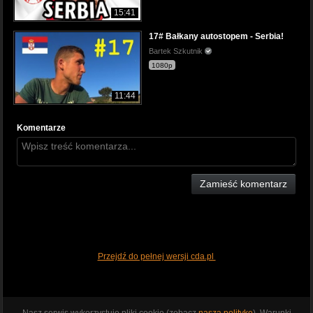
15:41
17# Bałkany autostopem - Serbia!
Bartek Szkutnik
1080p
11:44
Komentarze
Zamieść komentarz
Przejdź do pełnej wersji cda.pl