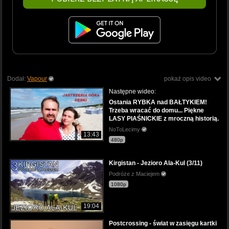
Dodał:
Vapour
pokaż opis video
Następne wideo:
Ostania RYBKA nad BAŁTYKIEM!
Trzeba wracać do domu... Piękne
LASY PIAŚNICKIE z mroczną historią.
NoToLecimy
13:43
480p
Kirgistan - Jezioro Ala-Kul (3/11)
Podróże z Maciejem
1080p
19:04
Postcrossing - świat w zasięgu kartki