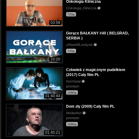
Onkologia Kliniczna
Onkologia_Kliniczna
720p
03:59
Gorące BAŁKANY #40 ( BELGRAD,
SERBIA )
uRbanWLondynie
720p
20:20
Człowiek z magicznym pudełkiem
(2017) Cały film PL
KinoSwiat
premium
1080p
01:40:44
Dom zły (2009) Cały film PL
Media4fun
premium
1080p
01:45:21