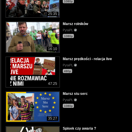
1080p
25:35
Marsz rolników
PytaPL
1080p
16:10
Marsz prędkości - relacja live
PytaPL
480p
47:25
Marsz stu serc
PytaPL
1080p
35:27
Spisek czy awaria ?