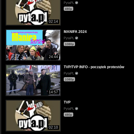
PytaPL
480p
02:14
MANIFA 2024
PytaPL
1080p
24:44
TVP/TVP INFO - początek protestów
PytaPL
1080p
14:57
TVP
PytaPL
480p
02:10