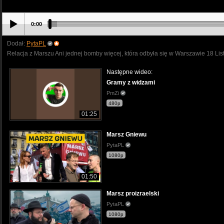
0:00
Dodał:
PytaPL
Relacja z Marszu Ani jednej bomby więcej, która odbyła się w Warszawie 18 Li
Następne wideo:
Gramy z widzami
PmZi
480p
01:25
Marsz Gniewu
PytaPL
1080p
01:50
Marsz proizraelski
PytaPL
1080p