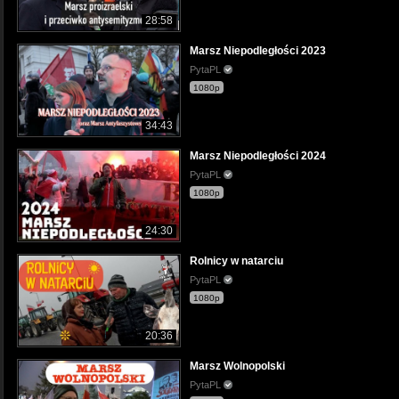
28:58
Marsz Niepodległości 2023
PytaPL
1080p
34:43
Marsz Niepodległości 2024
PytaPL
1080p
24:30
Rolnicy w natarciu
PytaPL
1080p
20:36
Marsz Wolnopolski
PytaPL