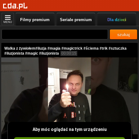
Filmy premium
Seriale premium
Dla dzieci
MENU
szukaj
Walka z żywiołem#iluzja #magia #magictrick #ściema #trik #sztuczka
#iluzjonista #magic #iluzjonista
00:00:15
Aby móc oglądać na tym urządzeniu