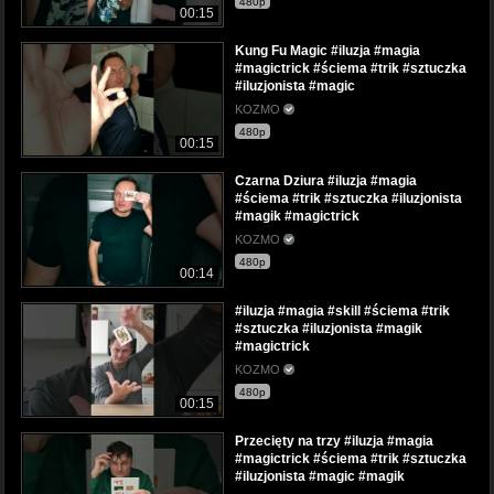
480p
00:15
Kung Fu Magic #iluzja #magia
#magictrick #ściema #trik #sztuczka
#iluzjonista #magic
KOZMO
480p
00:15
Czarna Dziura #iluzja #magia
#ściema #trik #sztuczka #iluzjonista
#magik #magictrick
KOZMO
480p
00:14
#iluzja #magia #skill #ściema #trik
#sztuczka #iluzjonista #magik
#magictrick
KOZMO
480p
00:15
Przecięty na trzy #iluzja #magia
#magictrick #ściema #trik #sztuczka
#iluzjonista #magic #magik