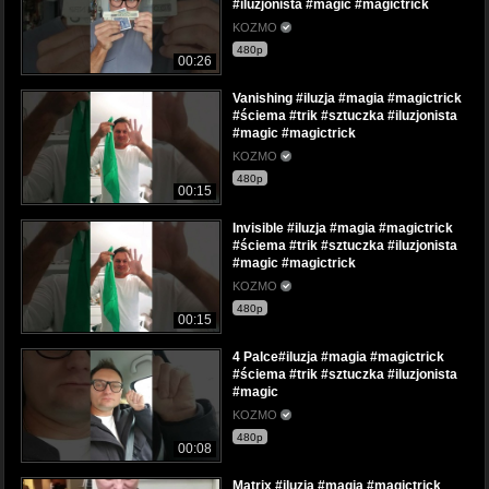
#iluzjonista #magic #magictrick
KOZMO
480p
00:26
Vanishing #iluzja #magia #magictrick
#ściema #trik #sztuczka #iluzjonista
#magic #magictrick
KOZMO
480p
00:15
Invisible #iluzja #magia #magictrick
#ściema #trik #sztuczka #iluzjonista
#magic #magictrick
KOZMO
480p
00:15
4 Palce#iluzja #magia #magictrick
#ściema #trik #sztuczka #iluzjonista
#magic
KOZMO
480p
00:08
Matrix #iluzja #magia #magictrick