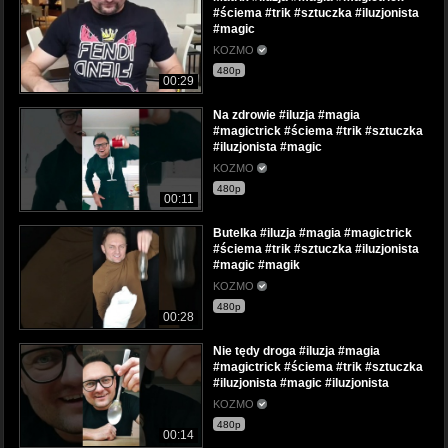
#ściema #trik #sztuczka #iluzjonista
#magic
KOZMO
480p
00:29
Na zdrowie #iluzja #magia
#magictrick #ściema #trik #sztuczka
#iluzjonista #magic
KOZMO
480p
00:11
Butelka #iluzja #magia #magictrick
#ściema #trik #sztuczka #iluzjonista
#magic #magik
KOZMO
480p
00:28
Nie tędy droga #iluzja #magia
#magictrick #ściema #trik #sztuczka
#iluzjonista #magic #iluzjonista
KOZMO
480p
00:14