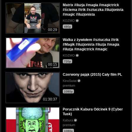
Matrix #iluzja #magia #magictrick
#ściema #trik #sztuczka #iluzjonista
#magic #iluzjonista
KOZMO
480p
00:29
Walka z żywiołem #sztuczka #trik
#Magik #iluzjonista #iluzja #magia
#iluzja #magictrick #magic
KOZMO
720p
00:15
Czerwony pająk (2015) Cały film PL
KinoSwiat
premium
1080p
01:30:37
Porucznik Kabura Odcinek 9 (Cyber
Tusk)
Kabura
premium
1080p