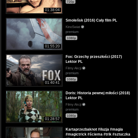
720p
01:38:04
Smoleńsk (2016) Cały film PL
KinoSwiat
premium
1080p
01:55:20
Fox: Grzechy przeszłości (2017)
Lektor PL
Filmy Akcji
premium
1080p
01:40:41
Doris: Historia pewnej miłości (2018)
Lektor PL
Filmy Akcji
premium
1080p
01:28:57
Kartaprzezbaknot #iluzja #magia
#magictrick #ściema #trik #sztuczka