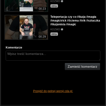
KOZMO
480p
00:23
Teleportacja czy co #iluzja #magia
#magictrick #ściema #trik #sztuczka
#iluzjonista #magic
KOZMO
480p
00:29
Komentarze
Zamieść komentarz
Przejdź do pełnej wersji cda.pl