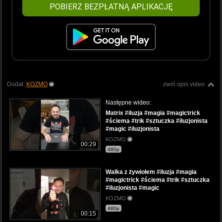
POBIERZ BEZPŁATNĄ APLIKACJĘ
Dodał:
KOZMO
zwiń opis video
Następne wideo:
Matrix #iluzja #magia #magictrick
#ściema #trik #sztuczka #iluzjonista
#magic #iluzjonista
KOZMO
00:29
480p
Walka z żywiołem #iluzja #magia
#magictrick #ściema #trik #sztuczka
#iluzjonista #magic
KOZMO
480p
00:15