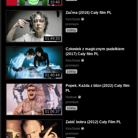
10:40
Zaćma (2016) Cały film PL
KinoSwiat
premium
1080p
01:49:33
Człowiek z magicznym pudełkiem
(2017) Cały film PL
KinoSwiat
premium
1080p
01:40:44
Popek. Każda z blizn (2022) Cały film
PL
Netlook
premium
1080p
01:06:37
Zabić bobra (2012) Cały Film PL
KinoSwiat
premium