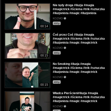
Nie tędy droga #iluzja #magia
#magictrick #ściema #trik #sztuczka
#iluzjonista #magic #iluzjonista
KOZMO
480p
00:14
Ćoś przez Coś #iluzja #magia
#magictrick #ściema #trik #sztuczka
#iluzjonista #magic #magictrick
KOZMO
480p
00:15
No Smoking #iluzja #magia
#magictrick #ściema #trik #sztuczka
#iluzjonista #magic #magictrick
KOZMO
480p
00:15
Władca Pierścieni#iluzja #magia
#magictrick #ściema #trik #sztuczka
#iluzjonista #magic #magictrick
KOZMO