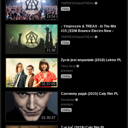
YMPRESSIVandTREAX
720p
19:54
♪ Ympressiv & TREAX - In The Mix
#15 | EDM Bounce Electro New ♪
YMPRESSIVandTREAX
720p
21:30
Życie jest wspaniałe (2018) Lektor PL
Filmy Akcji
premium
1080p
01:37:09
Czerwony pająk (2015) Cały film PL
KinoSwiat
premium
1080p
01:30:37
7 uczuć (2018) Cały film PL