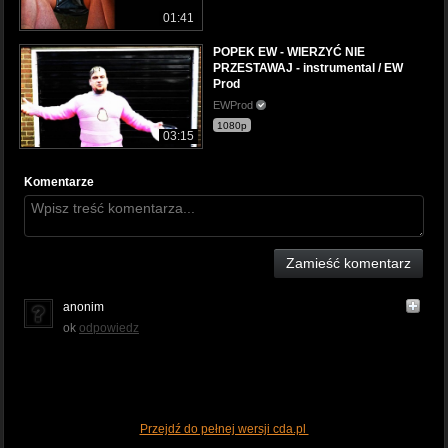
01:41
POPEK EW - WIERZYĆ NIE
PRZESTAWAJ - instrumental / EW
Prod
EWProd
1080p
03:15
Komentarze
Zamieść komentarz
anonim
ok
odpowiedz
Przejdź do pełnej wersji cda.pl