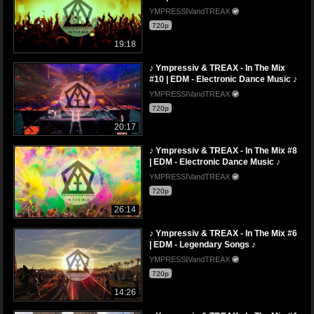
YMPRESSIVandTREAX
720p
19:18
♪ Ympressiv & TREAX - In The Mix
#10 | EDM - Electronic Dance Music ♪
YMPRESSIVandTREAX
720p
20:17
♪ Ympressiv & TREAX - In The Mix #8
| EDM - Electronic Dance Music ♪
YMPRESSIVandTREAX
720p
26:14
♪ Ympressiv & TREAX - In The Mix #6
| EDM - Legendary Songs ♪
YMPRESSIVandTREAX
720p
14:26