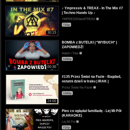
♪ Ympressiv & TREAX - In The Mix #7
| Techno Hands Up ♪
YMPRESSIVandTREAX
720p
30:15
BOMBA z BUTELKI | *WYBUCH* |
ZAPOWIEDŹ!
Adam i Tata
1080p
00:30
#135 Przez Świat na Fazie - Bagdad,
ostatni dzień w Iraku | IRAK |
Przez Świat Na Fazie
1080p
24:00
Pies co oglądał familiadę - Lej Mi Pół
(KARAOKE)
Lej Mi Pol
720p