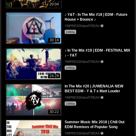
20:04
♪ Y&T - In The Mix #18 | EDM - Future
House + Bounce ♪
YMPRESSIVandTREAX
1080p
30:18
♪ In The Mix #19 | EDM - FESTIVAL MIX
♪ - Y&T
YMPRESSIVandTREAX
1080p
24:29
In The Mix #20 | JUWENALIA NEW
BEST EDM - Y & T x Matt Louder
YMPRESSIVandTREAX
1080p
30:22
Summer Music Mix 2018 | Chill Out
EDM Remixes of Popular Song
YMPRESSIVandTREAX