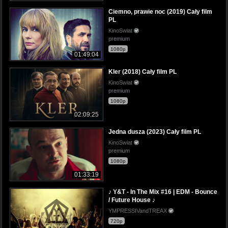
Ciemno, prawie noc (2019) Cały film
PL
KinoSwiat
premium
1080p
01:49:04
Kler (2018) Cały film PL
KinoSwiat
premium
1080p
02:09:25
Jedna dusza (2023) Cały film PL
KinoSwiat
premium
1080p
01:33:19
♪ Y&T - In The Mix #16 | EDM - Bounce
/ Future House ♪
YMPRESSIVandTREAX
720p