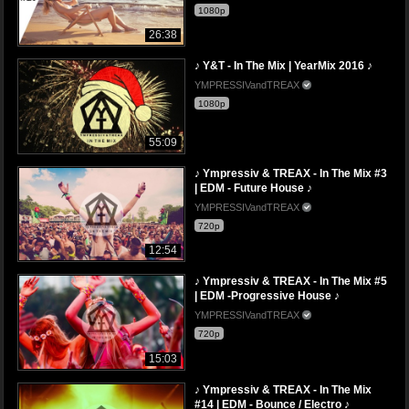
1080p
26:38
♪ Y&T - In The Mix | YearMix 2016 ♪
YMPRESSIVandTREAX
1080p
55:09
♪ Ympressiv & TREAX - In The Mix #3
| EDM - Future House ♪
YMPRESSIVandTREAX
720p
12:54
♪ Ympressiv & TREAX - In The Mix #5
| EDM -Progressive House ♪
YMPRESSIVandTREAX
720p
15:03
♪ Ympressiv & TREAX - In The Mix
#14 | EDM - Bounce / Electro ♪