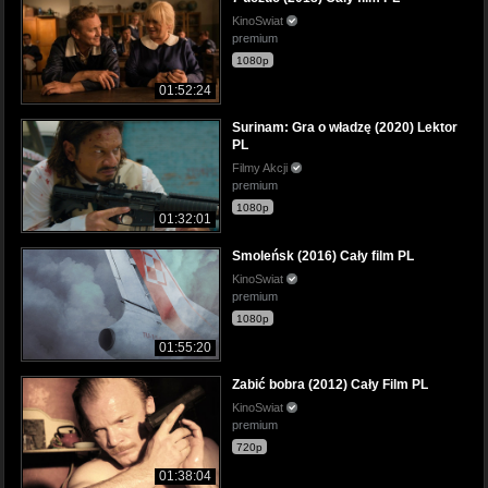
KinoSwiat
premium
1080p
01:52:24
Surinam: Gra o władzę (2020) Lektor
PL
Filmy Akcji
premium
1080p
01:32:01
Smoleńsk (2016) Cały film PL
KinoSwiat
premium
1080p
01:55:20
Zabić bobra (2012) Cały Film PL
KinoSwiat
premium
720p
01:38:04