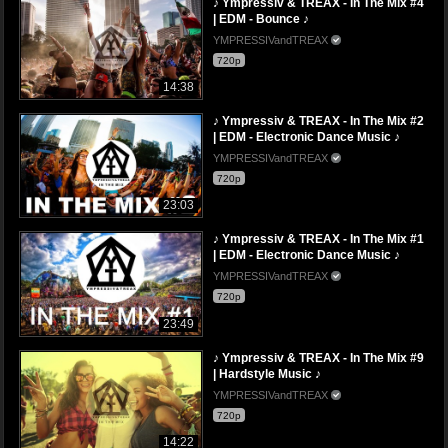
♪ Ympressiv & TREAX - In The Mix #4
| EDM - Bounce ♪
YMPRESSIVandTREAX
720p
14:38
♪ Ympressiv & TREAX - In The Mix #2
| EDM - Electronic Dance Music ♪
YMPRESSIVandTREAX
720p
23:03
♪ Ympressiv & TREAX - In The Mix #1
| EDM - Electronic Dance Music ♪
YMPRESSIVandTREAX
720p
23:49
♪ Ympressiv & TREAX - In The Mix #9
| Hardstyle Music ♪
YMPRESSIVandTREAX
720p
14:22