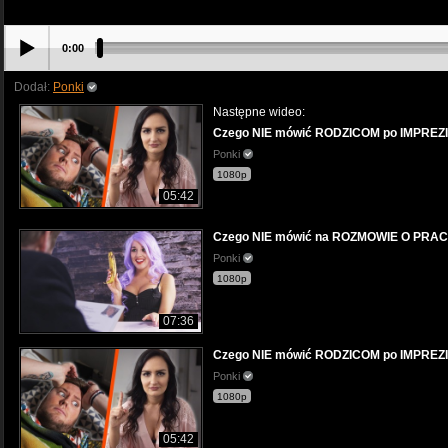
0:00
Dodał:
Ponki
Następne wideo:
Czego NIE mówić RODZICOM po IMPREZI
Ponki
1080p
05:42
Czego NIE mówić na ROZMOWIE O PRA
Ponki
1080p
07:36
Czego NIE mówić RODZICOM po IMPREZI
Ponki
1080p
05:42