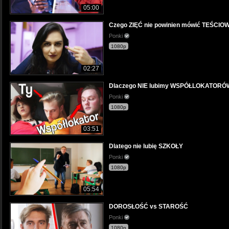
05:00
Czego ZIĘĆ nie powinien mówić TEŚCIO
Ponki
1080p
02:27
Dlaczego NIE lubimy WSPÓŁLOKATORÓ
Ponki
1080p
03:51
Dlatego nie lubię SZKOŁY
Ponki
1080p
05:54
DOROSŁOŚĆ vs STAROŚĆ
Ponki
1080p