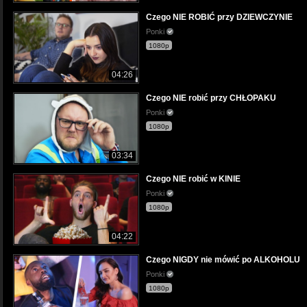
Czego NIE ROBIĆ przy DZIEWCZYNIE
Ponki
1080p
04:26
Czego NIE robić przy CHŁOPAKU
Ponki
1080p
03:34
Czego NIE robić w KINIE
Ponki
1080p
04:22
Czego NIGDY nie mówić po ALKOHOLU
Ponki
1080p