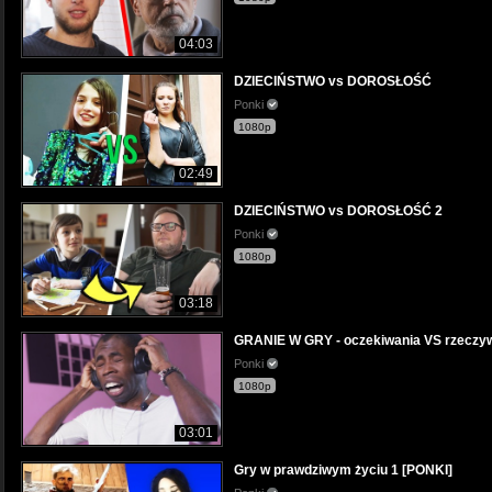
04:03
DZIECIŃSTWO vs DOROSŁOŚĆ
Ponki
1080p
02:49
DZIECIŃSTWO vs DOROSŁOŚĆ 2
Ponki
1080p
03:18
GRANIE W GRY - oczekiwania VS rzeczy
Ponki
1080p
03:01
Gry w prawdziwym życiu 1 [PONKI]