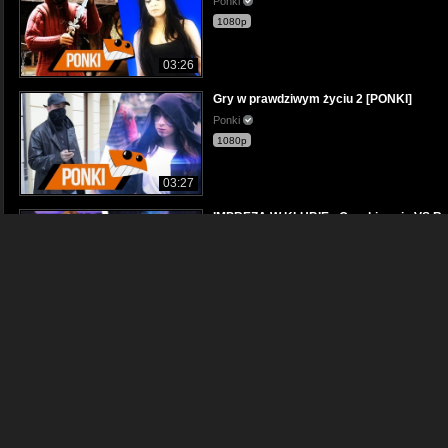
Ponki
1080p
03:26
Gry w prawdziwym życiu 2 [PONKI]
Ponki
1080p
03:27
IMPREZA W KLUBIE - Oczekiwania VS Rz
Ponki
1080p
04:15
Jakich ludzi NIE ZAPRASZAĆ na imprezy
Ponki
1080p
07:48