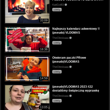
KatiGol83
1080p
33:09
Najlepszy kalendarz adwentowy !!
(pseudo) VLOGMAS
TheOleskaaa
1080p
16:36
Otwieram paczki PRowe
(pseudo)VLOGMAS
TheOleskaaa
1080p
14:59
(pseudo)VLOGMAS 2023 #22
dostaliśmy świąteczną wyprawkę
TheOleskaaa
1080p
13:05