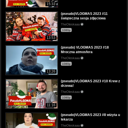
15:33
(pseudo)VLOGMAS 2023 #11
świąteczna sesja zdjęciowa
TheOleskaaa
1080p
13:53
(pseudo) VLOGMAS 2023 #18
Mroczna atmosfera
TheOleskaaa
1080p
13:26
(pseudo)VLOGMAS 2023 #10 Krew z
drzewa!
TheOleskaaa
1080p
11:16
(pseudo)VLOGMAS 2023 #8 wizyta u
lekarza
TheOleskaaa