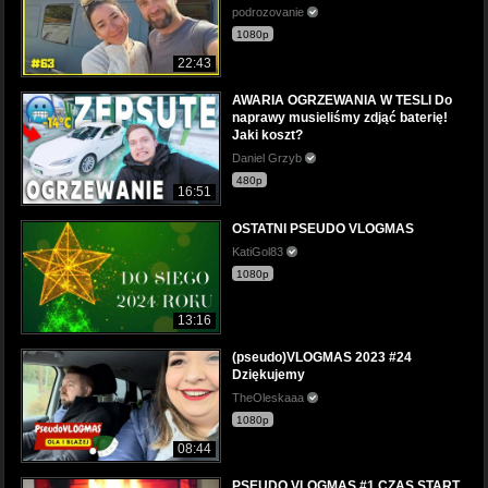
podrozovanie
1080p
22:43
AWARIA OGRZEWANIA W TESLI Do
naprawy musieliśmy zdjąć baterię!
Jaki koszt?
Daniel Grzyb
480p
16:51
OSTATNI PSEUDO VLOGMAS
KatiGol83
1080p
13:16
(pseudo)VLOGMAS 2023 #24
Dziękujemy
TheOleskaaa
1080p
08:44
PSEUDO VLOGMAS #1 CZAS START