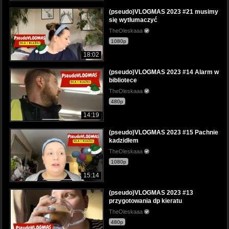
(pseudo)VLOGMAS 2023 #21 musimy
się wytłumaczyć
TheOleskaaa
1080p
18:02
(pseudo)VLOGMAS 2023 #14 Alarm w
bibliotece
TheOleskaaa
480p
14:19
(pseudo)VLOGMAS 2023 #15 Pachnie
kadzidłem
TheOleskaaa
1080p
15:14
(pseudo)VLOGMAS 2023 #13
przygotowania dp kieratu
TheOleskaaa
480p