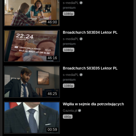
s-mediaPL
premium
1080p
46:00
Broadchurch S03E04 Lektor PL
s-mediaPL
premium
1080p
46:16
Broadchurch S03E05 Lektor PL
s-mediaPL
premium
1080p
46:25
Wigilia w sejmie dla potrzebujących
Gazeta.pl
480p
00:59