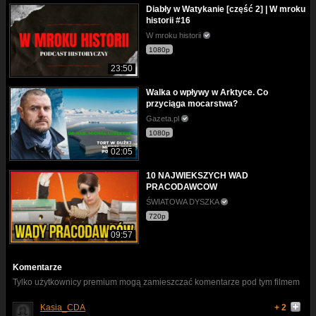
Diabły w Watykanie [część 2] | W mroku
historii #16
W mroku historii
1080p
23:50
Walka o wpływy w Arktyce. Co
przyciąga mocarstwa?
Gazeta.pl
1080p
02:05
10 NAJWIEKSZYCH WAD
PRACODAWCOW
ŚWIATOWA DYSZKA
720p
09:57
Komentarze
Tylko użytkownicy premium mogą zamieszczać komentarze pod tym filmem
Kasia_CDA
+ 2