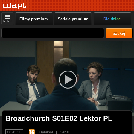
Filmy premium
Seriale premium
Dla dzieci
MENU
szukaj
Broadchurch S01E02 Lektor PL
00:45:58
Kryminał
|
Serial