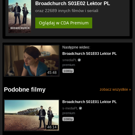
Broadchurch S01E02 Lektor PL
oraz 22689 innych filmów i seriali
Oglądaj w CDA Premium
Następne wideo:
Broadchurch S01E03 Lektor PL
smediaPL
premium
1080p
45:48
Podobne filmy
zobacz wszystkie »
Broadchurch S01E01 Lektor PL
s-mediaPL
premium
1080p
46:14