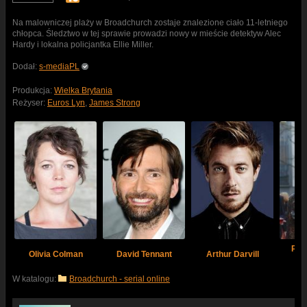
Na malowniczej plaży w Broadchurch zostaje znalezione ciało 11-letniego
chłopca. Śledztwo w tej sprawie prowadzi nowy w mieście detektyw Alec
Hardy i lokalna policjantka Ellie Miller.
Dodał:
s-mediaPL
Produkcja:
Wielka Brytania
Reżyser:
Euros Lyn
,
James Strong
Pho
Olivia Colman
David Tennant
Arthur Darvill
W katalogu:
Broadchurch - serial online