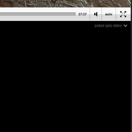
17:17
auto
pokaż opis video