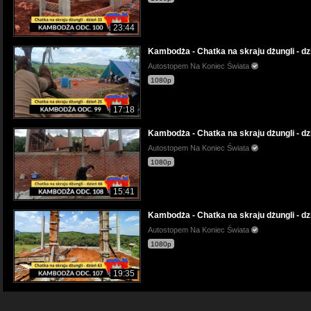
23:44
Kambodża - Chatka na skraju dżungli - dzi
Autostopem Na Koniec Świata
1080p
17:18
Kambodża - Chatka na skraju dżungli - dz
Autostopem Na Koniec Świata
1080p
15:41
Kambodża - Chatka na skraju dżungli - dz
Autostopem Na Koniec Świata
1080p
19:35
Kambodża - Chatka na skraju dżungli - dz