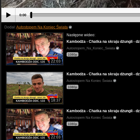
0:00
Dodał:
Autostopem Na Koniec Świata
Następne wideo:
Kambodża - Chatka na skraju dżungli - dz
Autostopem_Na_Koniec_Swiata
1080p
22:03
Kambodża - Chatka na skraju dżungli - dz
Autostopem Na Koniec Świata
1080p
18:37
Kambodża - Chatka na skraju dżungli - dz
Autostopem Na Koniec Świata
1080p
22:03