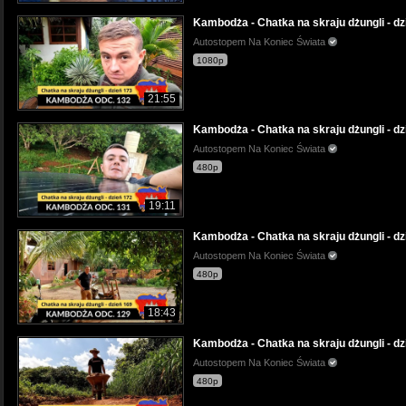
Kambodża - Chatka na skraju dżungli - dz
Autostopem Na Koniec Świata
1080p
21:55
Kambodża - Chatka na skraju dżungli - dz
Autostopem Na Koniec Świata
480p
19:11
Kambodża - Chatka na skraju dżungli - dz
Autostopem Na Koniec Świata
480p
18:43
Kambodża - Chatka na skraju dżungli - dz
Autostopem Na Koniec Świata
480p