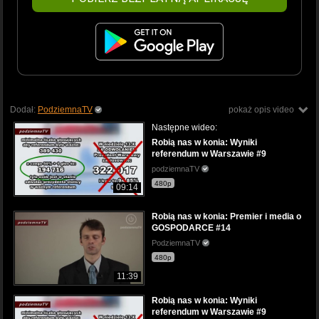
Dodał:
PodziemnaTV
pokaż opis video
Następne wideo:
Robią nas w konia: Wyniki
referendum w Warszawie #9
podziemnaTV
480p
09:14
Robią nas w konia: Premier i media o
GOSPODARCE #14
PodziemnaTV
480p
11:39
Robią nas w konia: Wyniki
referendum w Warszawie #9