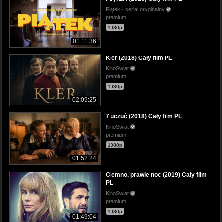
Piątek - serial oryginalny
premium
1080p
01:11:36
Kler (2018) Cały film PL
KinoSwiat
premium
1080p
02:09:25
7 uczuć (2018) Cały film PL
KinoSwiat
premium
1080p
01:52:24
Ciemno, prawie noc (2019) Cały film
PL
KinoSwiat
premium
1080p
01:49:04