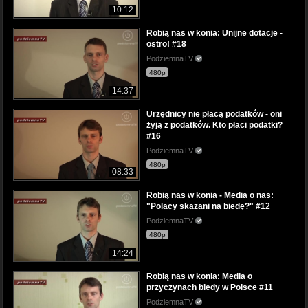
10:12
Robią nas w konia: Unijne dotacje -
ostro! #18
PodziemnaTV
480p
14:37
Urzędnicy nie płacą podatków - oni
żyją z podatków. Kto płaci podatki?
#16
PodziemnaTV
480p
08:33
Robią nas w konia - Media o nas:
"Polacy skazani na biedę?" #12
PodziemnaTV
480p
14:24
Robią nas w konia: Media o
przyczynach biedy w Polsce #11
PodziemnaTV