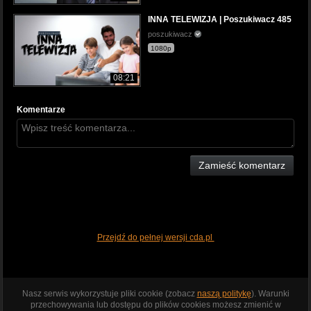
INNA TELEWIZJA | Poszukiwacz 485
poszukiwacz
1080p
08:21
Komentarze
Zamieść komentarz
Przejdź do pełnej wersji cda.pl
Nasz serwis wykorzystuje pliki cookie (zobacz
naszą politykę
). Warunki
przechowywania lub dostępu do plików cookies możesz zmienić w