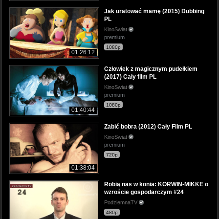
Jak uratować mamę (2015) Dubbing
PL
KinoSwiat
premium
1080p
01:26:12
Człowiek z magicznym pudełkiem
(2017) Cały film PL
KinoSwiat
premium
1080p
01:40:44
Zabić bobra (2012) Cały Film PL
KinoSwiat
premium
720p
01:38:04
Robią nas w konia: KORWIN-MIKKE o
wzroście gospodarczym #24
PodziemnaTV
480p