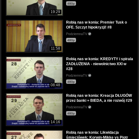
480p
19:29
Robią nas w konia: Premier Tusk o
OFE. Szczyt hipokryzji! #8
PodziemnaTV
480p
11:58
Robią nas w konia: KREDYTY i spirala
ZADŁUŻENIA - niewolnictwo XXI w
#28
PodziemnaTV
480p
08:48
Robią nas w konia: Kreacja DŁUGÓW
przez banki = BIEDA, a nie rozwój #29
PodziemnaTV
480p
14:16
Robią nas w konia: Likwidacja
śmieciówek; Korwin-Mikke vs Piotr