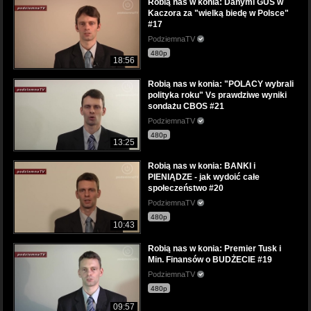
Robią nas w konia: Danymi GUS w
Kaczora za "wielką biedę w Polsce"
#17
PodziemnaTV
480p
18:56
Robią nas w konia: "POLACY wybrali
polityka roku" Vs prawdziwe wyniki
sondażu CBOS #21
PodziemnaTV
480p
13:25
Robią nas w konia: BANKI i
PIENIĄDZE - jak wydoić całe
społeczeństwo #20
PodziemnaTV
480p
10:43
Robią nas w konia: Premier Tusk i
Min. Finansów o BUDŻECIE #19
PodziemnaTV
480p
09:57