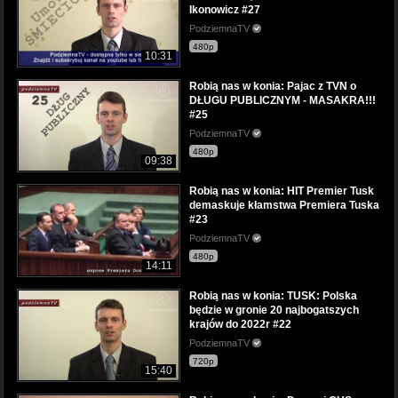
Ikonowicz #27
PodziemnaTV
480p
10:31
Robią nas w konia: Pajac z TVN o
DŁUGU PUBLICZNYM - MASAKRA!!!
#25
PodziemnaTV
480p
09:38
Robią nas w konia: HIT Premier Tusk
demaskuje kłamstwa Premiera Tuska
#23
PodziemnaTV
480p
14:11
Robią nas w konia: TUSK: Polska
będzie w gronie 20 najbogatszych
krajów do 2022r #22
PodziemnaTV
720p
15:40