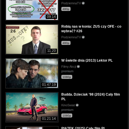
PodziemnaTV
480p
09:14
Robią nas w konia: ZUS czy OFE - co
wybrać? #26
PodziemnaTV
480p
11:20
W świetle dnia (2013) Lektor PL
Filmy Akcji
premium
1080p
01:47:19
Budda. Dzieciak '98 (2024) Cały film
PL
KinoSwiat
premium
1080p
01:21:14
PIĄTEK (2025) Cały film PL