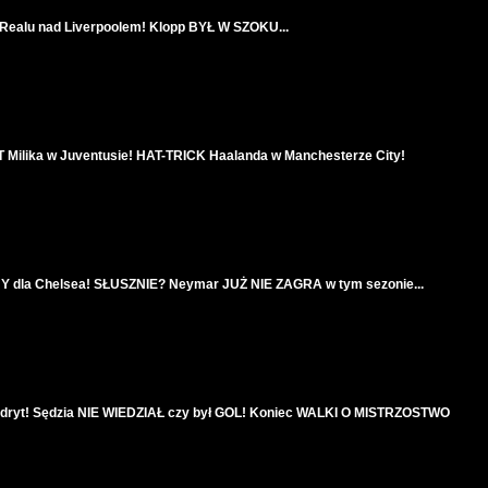
lu nad Liverpoolem! Klopp BYŁ W SZOKU...
 Milika w Juventusie! HAT-TRICK Haalanda w Manchesterze City!
la Chelsea! SŁUSZNIE? Neymar JUŻ NIE ZAGRA w tym sezonie...
ryt! Sędzia NIE WIEDZIAŁ czy był GOL! Koniec WALKI O MISTRZOSTWO