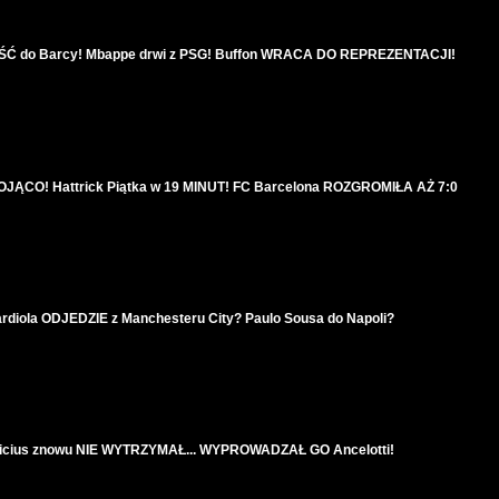
Ć do Barcy! Mbappe drwi z PSG! Buffon WRACA DO REPREZENTACJI!
ĄCO! Hattrick Piątka w 19 MINUT! FC Barcelona ROZGROMIŁA AŻ 7:0
iola ODJEDZIE z Manchesteru City? Paulo Sousa do Napoli?
inicius znowu NIE WYTRZYMAŁ... WYPROWADZAŁ GO Ancelotti!