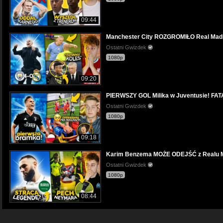
09:44
Manchester City ROZGROMIŁO Real Madry
Ostatni Gwizdek
1080p
09:20
PIERWSZY GOL Milika w Juventusie! FA
Ostatni Gwizdek
1080p
09:18
Karim Benzema MOŻE ODEJŚĆ z Realu M
Ostatni Gwizdek
1080p
08:44
Grabara BRONIŁ KARNE ZE ŚCIĄGĄ! Ney