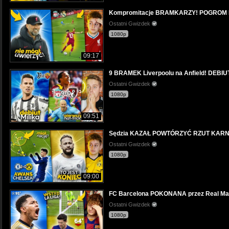
Kompromitacje BRAMKARZY! POGROM Rea
Ostatni Gwizdek
1080p
09:17
9 BRAMEK Liverpoolu na Anfield! DEBIUT
Ostatni Gwizdek
1080p
09:51
Sędzia KAZAŁ POWTÓRZYĆ RZUT KARNY d
Ostatni Gwizdek
1080p
09:00
FC Barcelona POKONANA przez Real Mad
Ostatni Gwizdek
1080p