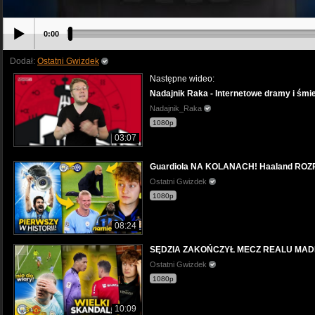
0:00
Dodał:
Ostatni Gwizdek
Następne wideo:
Nadajnik Raka - Internetowe dramy i śmi
Nadajnik_Raka
1080p
03:07
Guardiola NA KOLANACH! Haaland ROZPŁA
Ostatni Gwizdek
1080p
08:24
SĘDZIA ZAKOŃCZYŁ MECZ REALU MADR
Ostatni Gwizdek
1080p
10:09