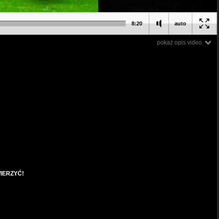
8:20
auto
pokaż opis video
IERZYĆ!