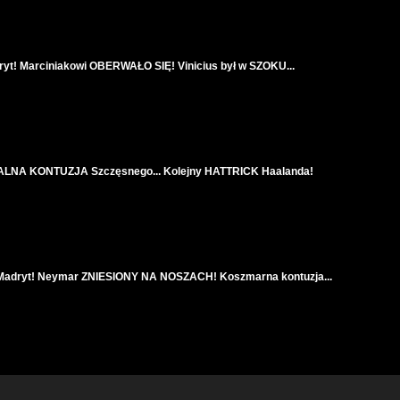
t! Marciniakowi OBERWAŁO SIĘ! Vinicius był w SZOKU...
TALNA KONTUZJA Szczęsnego... Kolejny HATTRICK Haalanda!
adryt! Neymar ZNIESIONY NA NOSZACH! Koszmarna kontuzja...
mar dostał SPECJALNY KONTRAKT! Xavi i Raphinha ZAWIESZENI!