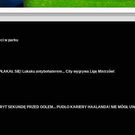
eci w parku
KAŁ SIĘ! Lukaku antybohaterem... City wygrywa Ligę Mistrzów!
YT SEKUNDĘ PRZED GOLEM... PUDŁO KARIERY HAALANDA! NIE MÓGŁ UW