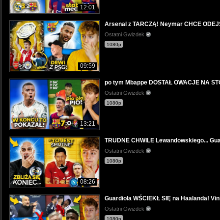
12:01
Arsenal z TARCZĄ! Neymar CHCE ODEJŚ
Ostatni Gwizdek
1080p
09:59
po tym Mbappe DOSTAŁ OWACJE NA STOJ
Ostatni Gwizdek
1080p
13:21
TRUDNE CHWILE Lewandowskiego... Guard
Ostatni Gwizdek
1080p
08:26
Guardiola WŚCIEKŁ SIĘ na Haalanda! V
Ostatni Gwizdek
1080p