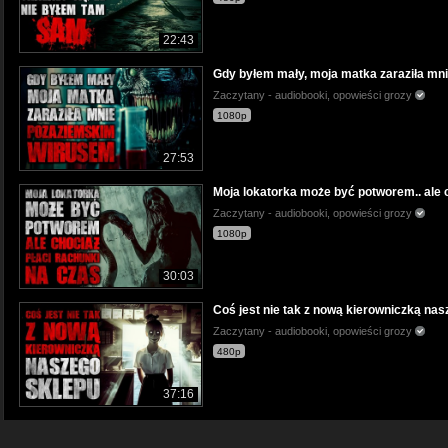
22:43
Gdy byłem mały, moja matka zaraziła mn
Zaczytany - audiobooki, opowieści grozy
1080p
27:53
Moja lokatorka może być potworem.. ale 
Zaczytany - audiobooki, opowieści grozy
1080p
30:03
Coś jest nie tak z nową kierowniczką nas
Zaczytany - audiobooki, opowieści grozy
480p
37:16
Pozwolili jej wejść... już nie muszą oddy