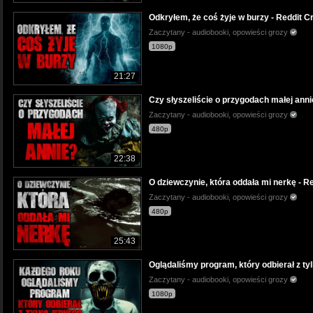
Odkryłem, że coś żyje w burzy - Reddit C
Zaczytany - audiobooki, opowieści grozy
1080p
21:27
Czy słyszeliście o przygodach małej anni
Zaczytany - audiobooki, opowieści grozy
480p
22:38
O dziewczynie, która oddała mi nerkę - R
Zaczytany - audiobooki, opowieści grozy
480p
25:43
Oglądaliśmy program, który odbierał z ty
Zaczytany - audiobooki, opowieści grozy
1080p