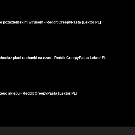
ie pozaziemskim wirusem - Reddit CreepyPasta [Lektor PL]
chociaż płaci rachunki na czas - Reddit CreepyPasta Lektor PL
zego sklepu - Reddit CreepyPasta [Lektor PL]
chać - Reddit CreepyPasta [Lektor PL]