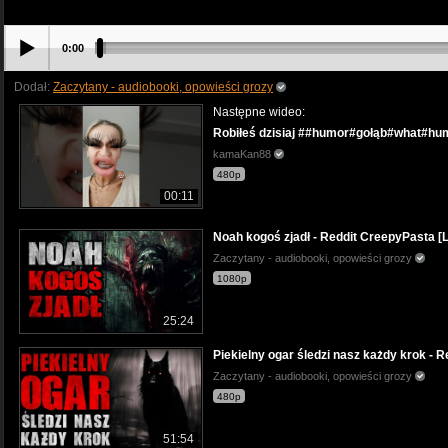
0:00
Dodał:
Zaczytany - audiobooki, opowieści grozy
Następne wideo:
Robiłeś dzisiaj ##humor#gołąb#what#hu
kamaKan88
480p
00:11
Noah kogoś zjadł - Reddit CreepyPasta [
Zaczytany - audiobooki, opowieści grozy
1080p
25:24
Piekielny ogar śledzi nasz każdy krok - 
Zaczytany - audiobooki, opowieści grozy
480p
51:54