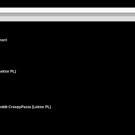
mor#
Lektor PL]
Reddit CreepyPasta [Lektor PL]