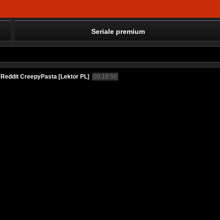
Seriale premium
Reddit CreepyPasta [Lektor PL]
00:18:56