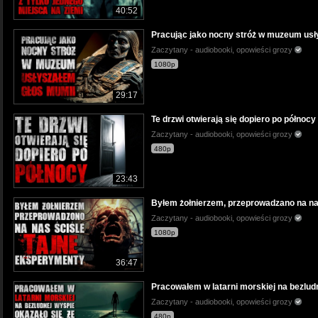
40:52
Pracując jako nocny stróż w muzeum usły
Zaczytany - audiobooki, opowieści grozy
1080p
29:17
Te drzwi otwierają się dopiero po północy
Zaczytany - audiobooki, opowieści grozy
480p
23:43
Byłem żołnierzem, przeprowadzano na nas
Zaczytany - audiobooki, opowieści grozy
1080p
36:47
Pracowałem w latarni morskiej na bezlud
Zaczytany - audiobooki, opowieści grozy
480p