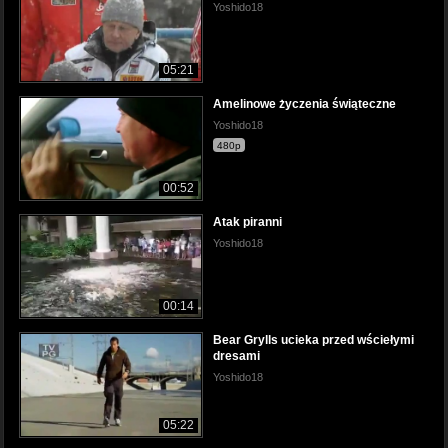
Yoshido18
05:21
Amelinowe życzenia świąteczne
Yoshido18
480p
00:52
Atak piranni
Yoshido18
00:14
Bear Grylls ucieka przed wściełymi
dresami
Yoshido18
05:22