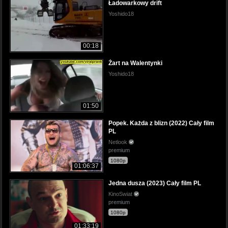
Ładowarkowy drift
Yoshido18
00:18
Żart na Walentynki
Yoshido18
01:50
Popek. Każda z blizn (2022) Cały film
PL
Netlook
premium
1080p
01:06:37
Jedna dusza (2023) Cały film PL
KinoSwiat
premium
1080p
01:33:19