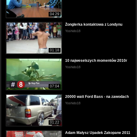
04:29
Żonglerka kontaktowa z Londynu
Yoshido18
01:18
10 najweselszych momentów 2010r
Yoshido18
07:04
20000 watt Ford Bass - na zawodach
Yoshido18
01:22
Adam Małysz Upadek Zakopane 2011