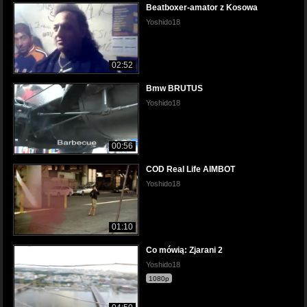
Beatboxer-amator z Kosowa
Yoshido18
02:52
Bmw BRUTUS
Yoshido18
00:56
COD Real Life AIMBOT
Yoshido18
01:10
Co mówią: Zjarani 2
Yoshido18
1080p