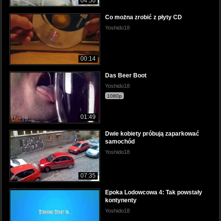
04:50
Co można zrobić z płyty CD
Yoshido18
00:14
Das Beer Boot
Yoshido18
1080p
01:49
Dwie kobiety próbują zaparkować
samochód
Yoshido18
07:35
Epoka Lodowcowa 4: Tak powstały
kontynenty
Yoshido18