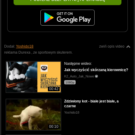
Dodał:
Yoshido18
zwiń opis video
reklama Durexa , ze sportowym skuterem.
Następne wideo:
Jak wyczyścić skórzaną kierownicę?
K2_Auto_Jak_Nowe
1080p
00:42
Zdziwiony kot - białe jest białe, a
czarne
Yoshido18
00:10