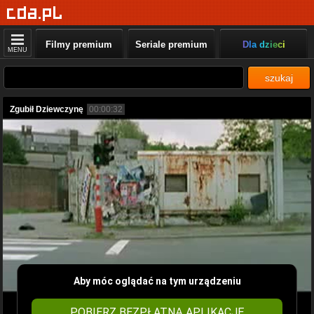
Filmy premium
Seriale premium
Dla dzieci
MENU
szukaj
Zgubił Dziewczynę
00:00:32
Aby móc oglądać na tym urządzeniu
POBIERZ BEZPŁATNĄ APLIKACJĘ