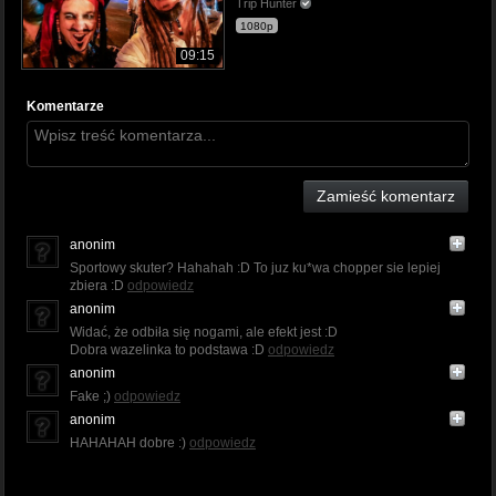
Trip Hunter
1080p
09:15
Komentarze
Zamieść komentarz
anonim
Sportowy skuter? Hahahah :D To juz ku*wa chopper sie lepiej
zbiera :D
odpowiedz
anonim
Widać, że odbiła się nogami, ale efekt jest :D
Dobra wazelinka to podstawa :D
odpowiedz
anonim
Fake ;)
odpowiedz
anonim
HAHAHAH dobre :)
odpowiedz