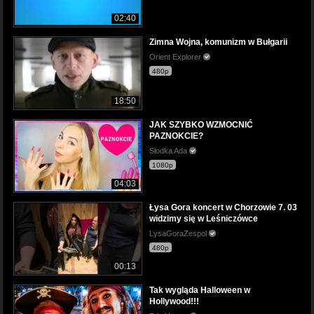
02:40
Zimna Wojna, komunizm w Bułgarii
Orient Explorer
480p
18:50
JAK SZYBKO WZMOCNIĆ
PAZNOKCIE?
Słodka Ada
1080p
04:03
Łysa Gora koncert w Chorzowie 7. 03
widzimy się w Leśniczówce
LysaGoraZespol
480p
00:13
Tak wygląda Halloween w
Hollywood!!!