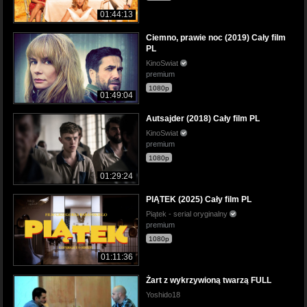
01:44:13
Ciemno, prawie noc (2019) Cały film
PL
KinoSwiat
premium
1080p
01:49:04
Autsajder (2018) Cały film PL
KinoSwiat
premium
1080p
01:29:24
PIĄTEK (2025) Cały film PL
Piątek - serial oryginalny
premium
1080p
01:11:36
Żart z wykrzywioną twarzą FULL
Yoshido18