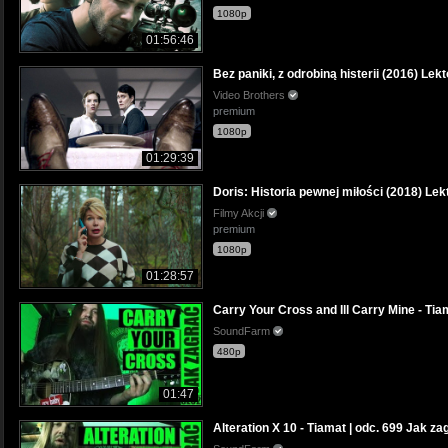
1080p
01:56:46
Bez paniki, z odrobiną histerii (2016) Lek
Video Brothers
premium
1080p
01:29:39
Doris: Historia pewnej miłości (2018) Lek
Filmy Akcji
premium
1080p
01:28:57
Carry Your Cross and Ill Carry Mine - Tiam
SoundFarm
480p
01:47
Alteration X 10 - Tiamat | odc. 699 Jak zagr