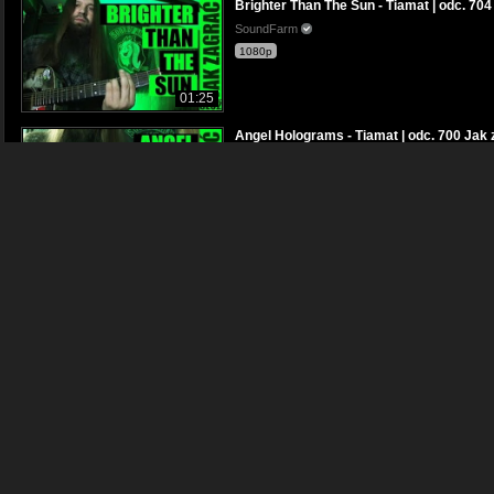
Brighter Than The Sun - Tiamat | odc. 704 
SoundFarm
1080p
01:25
Angel Holograms - Tiamat | odc. 700 Jak za
SoundFarm
1080p
02:10
Jak zagrać #283: I Still Havent Found Wha
SoundFarm
1080p
02:19
How You Remind Me - Nickelback | odc. 750
SoundFarm
1080p
03:20