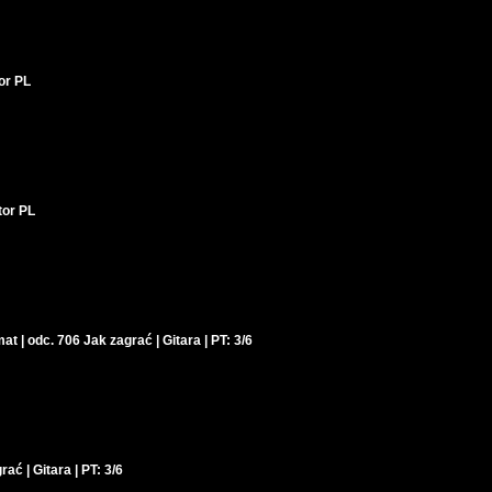
tor PL
tor PL
at | odc. 706 Jak zagrać | Gitara | PT: 3/6
ać | Gitara | PT: 3/6