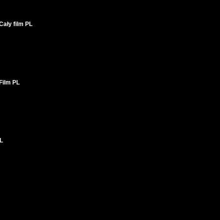
ały film PL
Film PL
PL