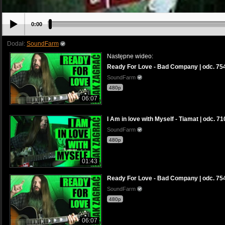
0:00
Dodał:
SoundFarm
Następne wideo:
Ready For Love - Bad Company | odc. 754 J
SoundFarm
480p
06:07
I Am in love with Myself - Tiamat | odc. 71
SoundFarm
480p
01:43
Ready For Love - Bad Company | odc. 754 J
SoundFarm
480p
06:07