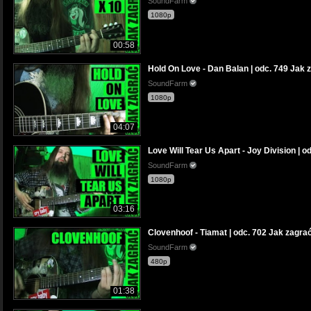
SoundFarm
1080p
00:58
Hold On Love - Dan Balan | odc. 749 Jak za
SoundFarm
1080p
04:07
Love Will Tear Us Apart - Joy Division | od
SoundFarm
1080p
03:16
Clovenhoof - Tiamat | odc. 702 Jak zagrać 
SoundFarm
480p
01:38