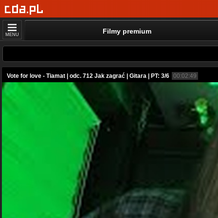
Filmy premium
MENU
Vote for love - Tiamat | odc. 712 Jak zagrać | Gitara | PT: 3/6
00:02:49