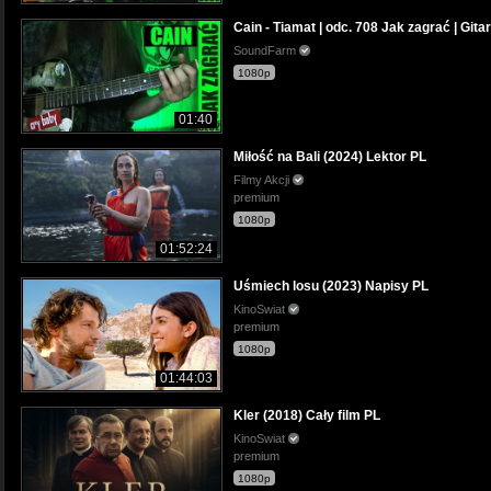
Cain - Tiamat | odc. 708 Jak zagrać | Gitar
SoundFarm
1080p
01:40
Miłość na Bali (2024) Lektor PL
Filmy Akcji
premium
1080p
01:52:24
Uśmiech losu (2023) Napisy PL
KinoSwiat
premium
1080p
01:44:03
Kler (2018) Cały film PL
KinoSwiat
premium
1080p