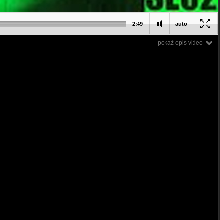
2:49
auto
pokaż opis video