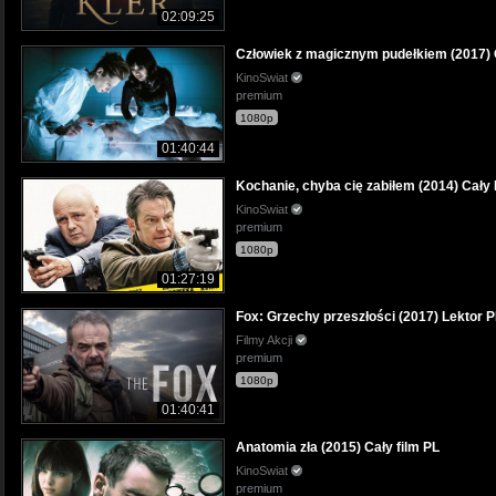
02:09:25
Człowiek z magicznym pudełkiem (2017) C
KinoSwiat
premium
1080p
01:40:44
Kochanie, chyba cię zabiłem (2014) Cały 
KinoSwiat
premium
1080p
01:27:19
Fox: Grzechy przeszłości (2017) Lektor 
Filmy Akcji
premium
1080p
01:40:41
Anatomia zła (2015) Cały film PL
KinoSwiat
premium