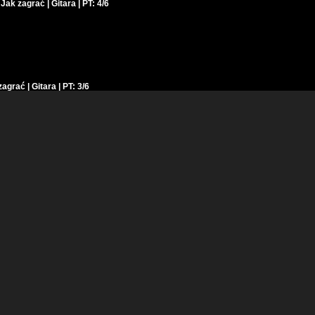
Jak zagrać | Gitara | PT: 4/6
grać | Gitara | PT: 3/6
t Im Looking For - U2 | PTA: 1/6 | SoundFarm
 Jak zagrać | Gitara | PT: 2/6