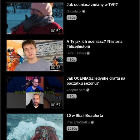
Jak oceniasz zmiany w TVP?
Gazeta.pl
480p
00:52
A Ty jak ich oceniasz? #historia
#blizejhistorii
Bliżej Historii
480p
00:45
Jak OCENIASZ jedynkę draftu na
początku sezonu?
keepthebeat
480p
00:57
10 w Skali Beauforta
PracaNaStatku
1080p