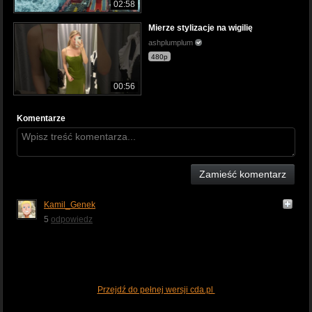
02:58
Mierze stylizacje na wigilię
ashplumplum
480p
00:56
Komentarze
Zamieść komentarz
Kamil_Genek
5
odpowiedz
Przejdź do pełnej wersji cda.pl