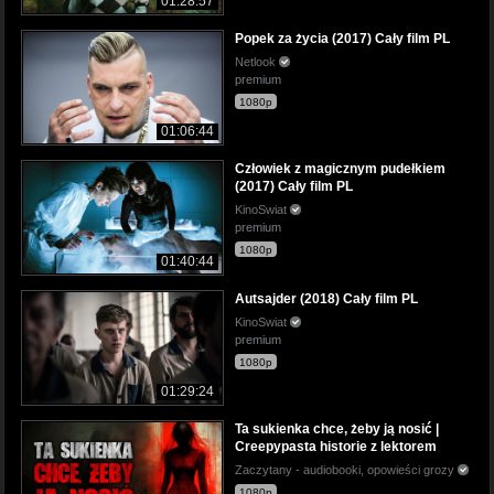
01:28:57
Popek za życia (2017) Cały film PL
Netlook
premium
1080p
01:06:44
Człowiek z magicznym pudełkiem
(2017) Cały film PL
KinoSwiat
premium
1080p
01:40:44
Autsajder (2018) Cały film PL
KinoSwiat
premium
1080p
01:29:24
Ta sukienka chce, żeby ją nosić |
Creepypasta historie z lektorem
Zaczytany - audiobooki, opowieści grozy
1080p