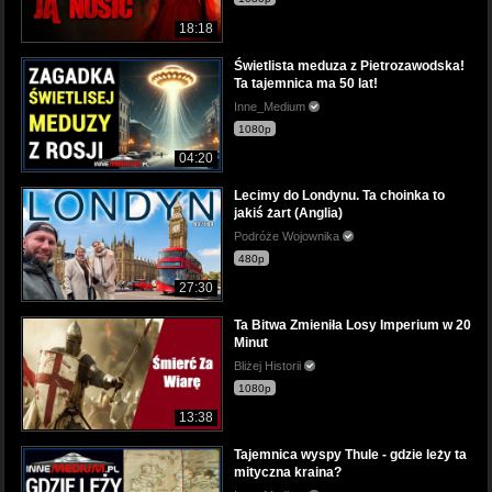
18:18
Świetlista meduza z Pietrozawodska!
Ta tajemnica ma 50 lat!
Inne_Medium
1080p
04:20
Lecimy do Londynu. Ta choinka to
jakiś żart (Anglia)
Podróże Wojownika
480p
27:30
Ta Bitwa Zmieniła Losy Imperium w 20
Minut
Bliżej Historii
1080p
13:38
Tajemnica wyspy Thule - gdzie leży ta
mityczna kraina?