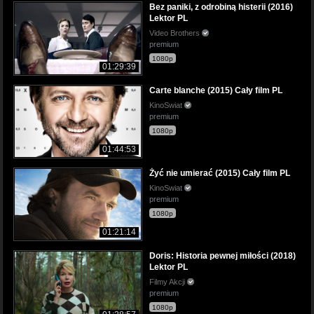
Bez paniki, z odrobiną histerii (2016)
Lektor PL
Video Brothers
premium
1080p
01:29:39
Carte blanche (2015) Cały film PL
KinoSwiat
premium
1080p
01:44:53
Żyć nie umierać (2015) Cały film PL
KinoSwiat
premium
1080p
01:21:14
Doris: Historia pewnej miłości (2018)
Lektor PL
Filmy Akcji
premium
1080p