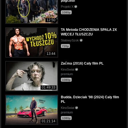
pogrzeb!
Projekt X
1080p
12:50
TA Metoda CHODZENIA SPALA 2X
WIĘCEJ TŁUSZCZU
StalowySzok
720p
13:44
Zaćma (2016) Cały film PL
KinoSwiat
premium
1080p
01:49:33
Budda. Dzieciak '98 (2024) Cały film
PL
KinoSwiat
premium
1080p
01:21:14