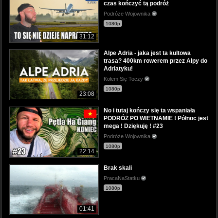
czas kończyć tą podróż
Podróże Wojownika
1080p
31:12
Alpe Adria - jaka jest ta kultowa
trasa? 400km rowerem przez Alpy do
Adriatyku!
Kołem Się Toczy
1080p
23:08
No i tutaj kończy się ta wspaniała
PODRÓŻ PO WIETNAMIE ! Północ jest
mega ! Dziękuję ! #23
Podróże Wojownika
1080p
22:14
Brak skali
PracaNaStatku
1080p
01:41