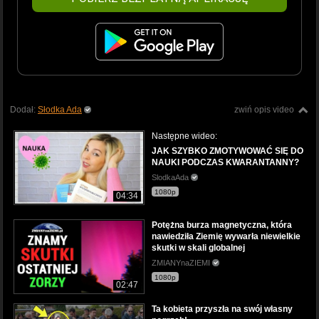
Dodał:
Słodka Ada
zwiń opis video
Następne wideo:
JAK SZYBKO ZMOTYWOWAĆ SIĘ DO
NAUKI PODCZAS KWARANTANNY?
SlodkaAda
1080p
04:34
Potężna burza magnetyczna, która
nawiedziła Ziemię wywarła niewielkie
skutki w skali globalnej
ZMIANYnaZIEMI
1080p
02:47
Ta kobieta przyszła na swój własny