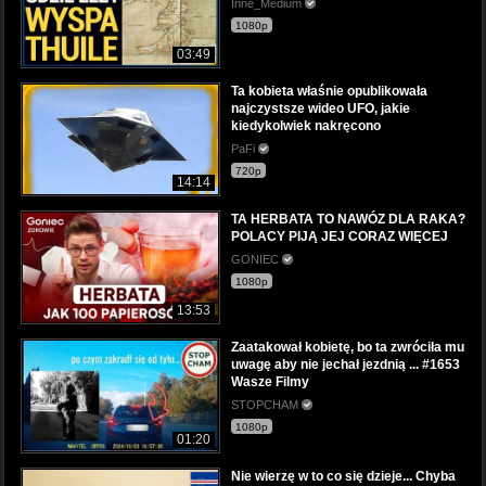
Inne_Medium
1080p
03:49
Ta kobieta właśnie opublikowała
najczystsze wideo UFO, jakie
kiedykolwiek nakręcono
PaFi
720p
14:14
TA HERBATA TO NAWÓZ DLA RAKA?
POLACY PIJĄ JEJ CORAZ WIĘCEJ
GONIEC
1080p
13:53
Zaatakował kobietę, bo ta zwróciła mu
uwagę aby nie jechał jezdnią ... #1653
Wasze Filmy
STOPCHAM
1080p
01:20
Nie wierzę w to co się dzieje... Chyba