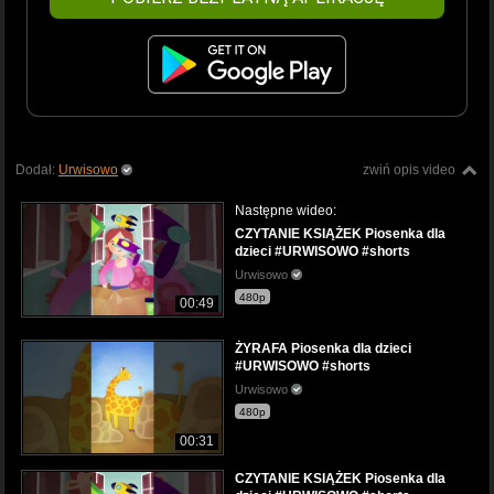
Dodał:
Urwisowo
zwiń opis video
Następne wideo:
CZYTANIE KSIĄŻEK Piosenka dla
dzieci #URWISOWO #shorts
Urwisowo
480p
00:49
ŻYRAFA Piosenka dla dzieci
#URWISOWO #shorts
Urwisowo
480p
00:31
CZYTANIE KSIĄŻEK Piosenka dla