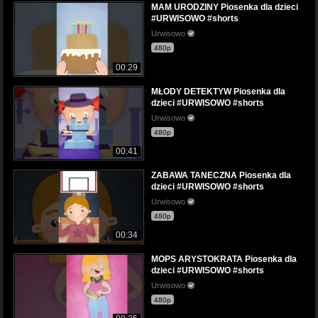
MAM URODZINY Piosenka dla dzieci
#URWISOWO #shorts
Urwisowo
480p
00:29
MŁODY DETEKTYW Piosenka dla
dzieci #URWISOWO #shorts
Urwisowo
480p
00:41
ZABAWA TANECZNA Piosenka dla
dzieci #URWISOWO #shorts
Urwisowo
480p
00:34
MOPS ARYSTOKRATA Piosenka dla
dzieci #URWISOWO #shorts
Urwisowo
480p