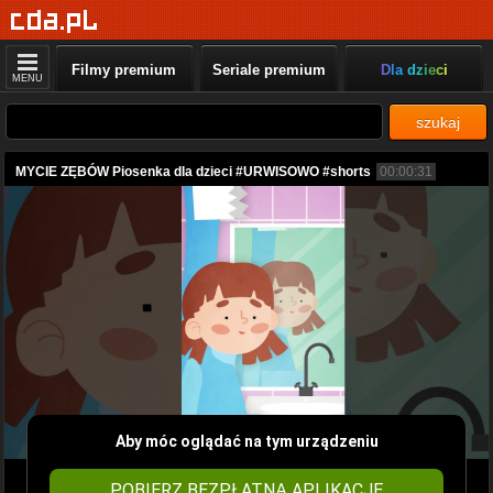
Filmy premium
Seriale premium
Dla dzieci
MENU
szukaj
MYCIE ZĘBÓW Piosenka dla dzieci #URWISOWO #shorts
00:00:31
Aby móc oglądać na tym urządzeniu
POBIERZ BEZPŁATNĄ APLIKACJĘ