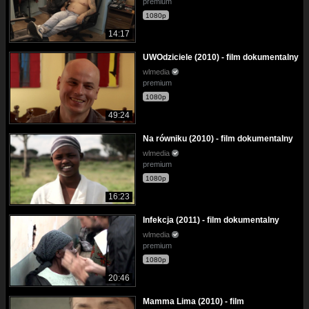
premium
1080p
14:17
UWOdziciele (2010) - film dokumentalny
wlmedia
premium
1080p
49:24
Na równiku (2010) - film dokumentalny
wlmedia
premium
1080p
16:23
Infekcja (2011) - film dokumentalny
wlmedia
premium
1080p
20:46
Mamma Lima (2010) - film