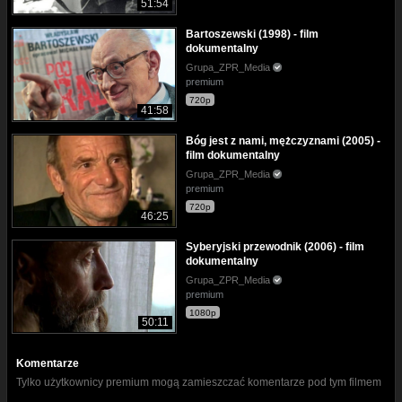
51:54
Bartoszewski (1998) - film
dokumentalny
Grupa_ZPR_Media
premium
720p
41:58
Bóg jest z nami, mężczyznami (2005) -
film dokumentalny
Grupa_ZPR_Media
premium
720p
46:25
Syberyjski przewodnik (2006) - film
dokumentalny
Grupa_ZPR_Media
premium
1080p
50:11
Komentarze
Tylko użytkownicy premium mogą zamieszczać komentarze pod tym filmem