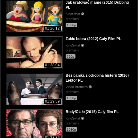
Jak uratować mamę (2015) Dubbing
PL
KinoSwiat
premium
1080p
01:26:12
Zabić bobra (2012) Cały Film PL
KinoSwiat
premium
720p
01:38:04
Bez paniki, z odrobiną histerii (2016)
Lektor PL
Video Brothers
premium
1080p
01:29:39
Body/Ciało (2015) Cały film PL
KinoSwiat
premium
1080p
01:28:36