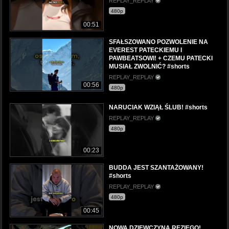
REPLAY_REPLAY
480p
00:51
SFAŁSZOWANO POZWOLENIE NA
EVEREST PATECKIEMU I
PAWBEATSOWI! + CZEMU PATECKI
MUSIAŁ ZWOLNIĆ? #shorts
REPLAY_REPLAY
00:56
480p
NARUCIAK WZIĄŁ ŚLUB! #shorts
REPLAY_REPLAY
480p
00:23
BUDDA JEST SZANTAŻOWANY!
#shorts
REPLAY_REPLAY
480p
00:45
NOWA DZIEWCZYNA REZIEGO!