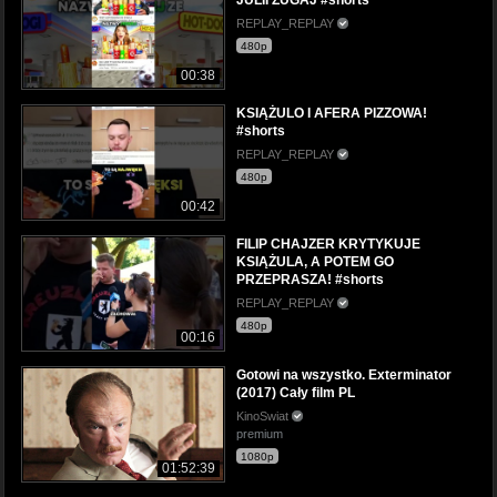
REPLAY_REPLAY
480p
00:38
KSIĄŻULO I AFERA PIZZOWA!
#shorts
REPLAY_REPLAY
480p
00:42
FILIP CHAJZER KRYTYKUJE
KSIĄŻULA, A POTEM GO
PRZEPRASZA! #shorts
REPLAY_REPLAY
480p
00:16
Gotowi na wszystko. Exterminator
(2017) Cały film PL
KinoSwiat
premium
1080p
01:52:39