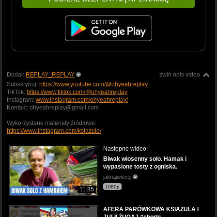
Dodał:
REPLAY_REPLAY
zwiń opis video
Subskrybuj:
https://www.youtube.com/@ohyeahreplay
TikTok:
https://www.tiktok.com/@ohyeahreplay
Instagram:
www.instagram.com/ohyeahreplay/
Kontakt: ohyeahreplay@gmail.com
Wykorzystane materiały źródłowe:
https://www.instagram.com/ksiazulo/
Następne wideo:
Biwak wiosenny solo. Hamak i
wypasione tosty z ogniska.
jaknajwiecej
1080p
11:35
AFERA PARÓWKOWA KSIĄŻULA I
JULII ŻUGAJ #shorts