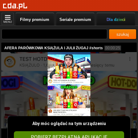
Filmy premium
Seriale premium
Dla dzieci
MENU
szukaj
AFERA PARÓWKOWA KSIĄŻULA I JULII ŻUGAJ #shorts
00:00:25
Aby móc oglądać na tym urządzeniu
POBIERZ BEZPŁATNĄ APLIKACJĘ