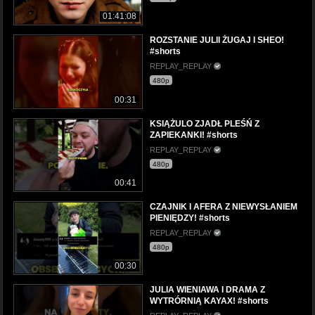
01:41:08
ROZSTANIE JULII ŻUGAJ I SHEO!
#shorts
REPLAY_REPLAY
480p
00:31
KSIĄŻULO ZJADŁ PLEŚŃ Z
ZAPIEKANKI! #shorts
REPLAY_REPLAY
480p
00:41
CZAJNIK I AFERA Z NIEWYSŁANIEM
PIENIĘDZY! #shorts
REPLAY_REPLAY
480p
00:30
JULIA WIENIAWA I DRAMA Z
WYTRÓRNIĄ KAYAX! #shorts