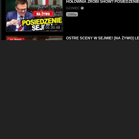
HOŁOWNIA ZROBI SHOW? POSIEDZENIE SE
GONIEC
1080p
06:30:48
OSTRE SCENY W SEJMIE! [NA ŻYWO] LEX
GONIEC
480p
09:11:20
1. POSIEDZENIE SEJMU [NA ŻYWO] Oręd
GONIEC
480p
10:12:10
CYRK ZIOBRY w Sejmie! Twarz UPADKU Pi
GONIEC
1080p
02:27:23