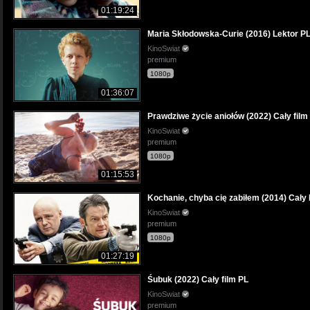
01:19:24
Maria Skłodowska-Curie (2016) Lektor P
KinoSwiat
premium
1080p
01:36:07
Prawdziwe życie aniołów (2022) Cały film
KinoSwiat
premium
1080p
01:15:53
Kochanie, chyba cię zabiłem (2014) Cały 
KinoSwiat
premium
1080p
01:27:19
Śubuk (2022) Cały film PL
KinoSwiat
premium