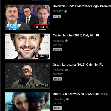
Hołownia DRWI z Morawieckiego. Premie
GONIEC
480p
01:53:30
Carte blanche (2015) Cały film PL
KinoSwiat
premium
1080p
01:44:53
Ostatnia rodzina (2016) Cały film PL
KinoSwiat
premium
1080p
01:57:28
Dobra, zła dziewczyna (2022) Lektor PL
Filmy Akcji
premium
1080p