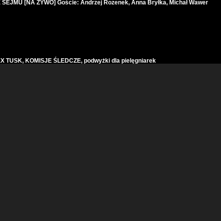
JMU [NA ŻYWO] Goście: Andrzej Rozenek, Anna Bryłka, Michał Wawer
 TUSK, KOMISJE ŚLEDCZE, podwyżki dla pielęgniarek
zie DUDY i MORAWIECKIEGO, ślubowanie posłów
S? [NA ŻYWO] Andrzej Rozenek, Bartłomiej Pejo, Krzysztof Mulawa