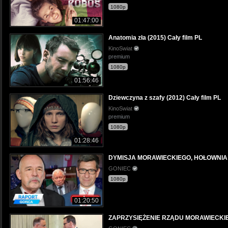
1080p
01:47:00
Anatomia zła (2015) Cały film PL
KinoSwiat
premium
1080p
01:56:46
Dziewczyna z szafy (2012) Cały film PL
KinoSwiat
premium
1080p
01:28:46
DYMISJA MORAWIECKIEGO, HOŁOWNIA MA
GONIEC
1080p
01:20:50
ZAPRZYSIĘŻENIE RZĄDU MORAWIECKIEGO