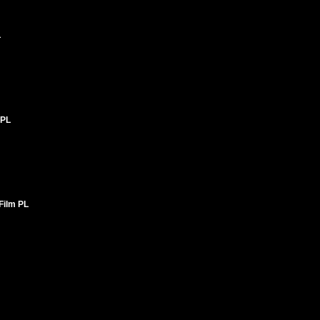
L
 PL
Film PL