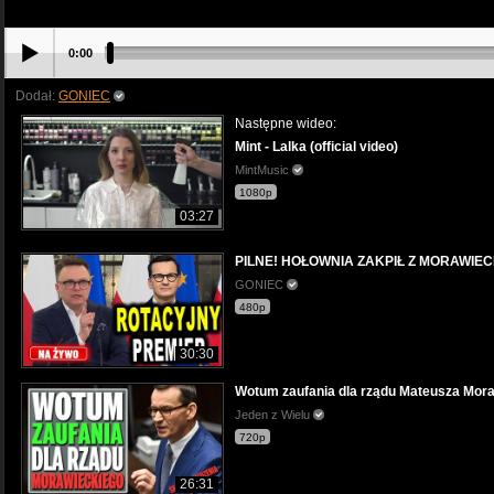
0:00
Dodał:
GONIEC
Następne wideo:
Mint - Lalka (official video)
MintMusic
1080p
03:27
PILNE! HOŁOWNIA ZAKPIŁ Z MORAWIECK
GONIEC
480p
30:30
Wotum zaufania dla rządu Mateusza Mora
Jeden z Wielu
720p
26:31