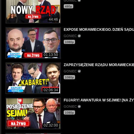
GONIEC
480p
44:46
EXPOSE MORAWIECKIEGO. DZIEŃ SĄDU [NA
GONIEC
1080p
01:13:50
ZAPRZYSIĘŻENIE RZĄDU MORAWIECKIEGO 
GONIEC
1080p
02:06:34
FUJARY! AWANTURA W SEJMIE! [NA ŻYWO
GONIEC
1080p
02:32:00