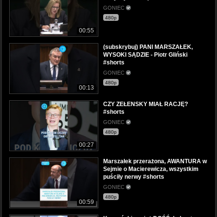
GONIEC
480p
00:55
(subskrybuj) PANI MARSZAŁEK,
WYSOKI SĄDZIE - Piotr Gliński
#shorts
GONIEC
480p
00:13
CZY ZEŁENSKY MIAŁ RACJĘ?
#shorts
GONIEC
480p
00:27
Marszałek przerażona, AWANTURA w
Sejmie o Macierewicza, wszystkim
puściły nerwy #shorts
GONIEC
480p
00:59