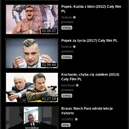
Popek. Każda z blizn (2022) Cały film
PL
Netlook
premium
1080p
01:06:37
Popek za życia (2017) Cały film PL
Netlook
premium
1080p
01:06:44
Kochanie, chyba cię zabiłem (2014)
Cały Film PL
KinoSwiat
premium
1080p
01:27:19
Braun: Niech Pani odrobi lekcje
#shorts
GONIEC
480p