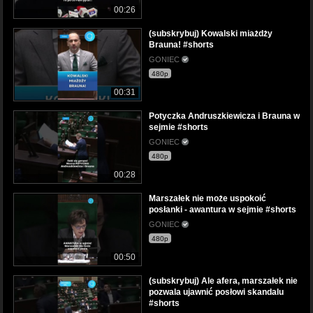
00:26
(subskrybuj) Kowalski miażdży
Brauna! #shorts
GONIEC
480p
00:31
Potyczka Andruszkiewicza i Brauna w
sejmie #shorts
GONIEC
480p
00:28
Marszałek nie może uspokoić
posłanki - awantura w sejmie #shorts
GONIEC
480p
00:50
(subskrybuj) Ale afera, marszałek nie
pozwala ujawnić posłowi skandalu
#shorts