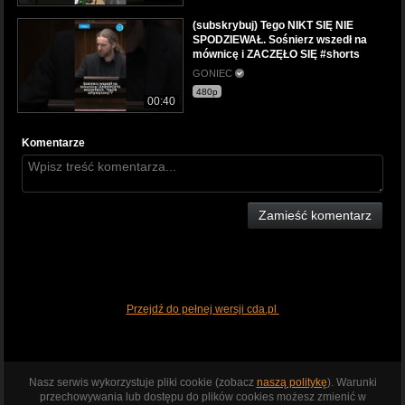
(subskrybuj) Tego NIKT SIĘ NIE
SPODZIEWAŁ. Sośnierz wszedł na
mównicę i ZACZĘŁO SIĘ #shorts
GONIEC
480p
00:40
Komentarze
Zamieść komentarz
Przejdź do pełnej wersji cda.pl
Nasz serwis wykorzystuje pliki cookie (zobacz
naszą politykę
). Warunki
przechowywania lub dostępu do plików cookies możesz zmienić w