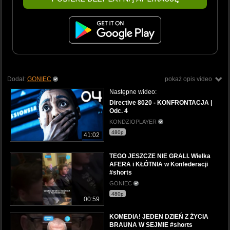
Dodał:
GONIEC
pokaż opis video
Następne wideo:
Directive 8020 - KONFRONTACJA |
Odc. 4
KONDZIOPLAYER
480p
41:02
TEGO JESZCZE NIE GRALI. Wielka
AFERA i KŁÓTNIA w Konfederacji
#shorts
GONIEC
480p
00:59
KOMEDIA! JEDEN DZIEŃ Z ŻYCIA
BRAUNA W SEJMIE #shorts