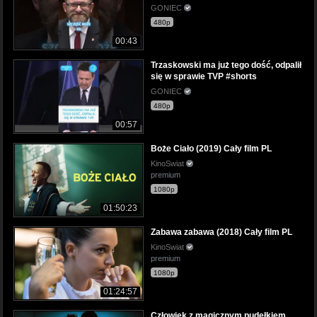
GONIEC
480p
00:43
Trzaskowski ma już tego dość, odpalił
się w sprawie TVP #shorts
GONIEC
480p
00:57
Boże Ciało (2019) Cały film PL
KinoSwiat
premium
1080p
01:50:23
Zabawa zabawa (2018) Cały film PL
KinoSwiat
premium
1080p
01:24:57
Człowiek z magicznym pudełkiem