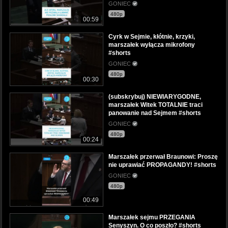
GONIEC
480p
00:59
Cyrk w Sejmie, kłótnie, krzyki,
marszałek wyłącza mikrofony
#shorts
GONIEC
480p
00:30
(subskrybuj) NIEWIARYGODNE,
marszałek Witek TOTALNIE traci
panowanie nad Sejmem #shorts
GONIEC
480p
00:24
Marszałek przerwał Braunowi: Proszę
nie uprawiać PROPAGANDY! #shorts
GONIEC
480p
00:49
Marszałek sejmu PRZEGANIA
Senyszyn. O co poszło? #shorts