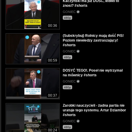
Kaczyński ma już DOŚĆ, ledwo to
znosi? #shorts
GONIEC
480p
00:36
(Subskrybuj) Rolnicy mają dość PiS!
Poziom niewiedzy zastraszający!
#shorts
GONIEC
480p
00:59
DOSYĆ TEGO!. Poseł nie wytrzymał
na mównicy #shorts
GONIEC
480p
00:37
Zarobki nauczycieli - żadna partia nie
uratuje tego systemu. Artur Dziambor
#shorts
GONIEC
480p
00:24