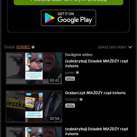
Dodał:
GONIEC
pokaż opis video
Następne wideo:
(subskrybuj) Dziadek MIAŻDŻY rząd
#shorts
goniec
480p
00:42
Grabarczyk MIAŻDŻY rząd #shorts
GONIEC
480p
00:58
(subskrybuj) Dziadek MIAŻDŻY rząd
#shorts