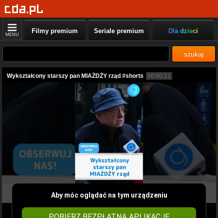
Filmy premium
Seriale premium
Dla dzieci
MENU
szukaj
Wykształcony starszy pan MIAŻDŻY rząd #shorts
00:00:21
Aby móc oglądać na tym urządzeniu
POBIERZ BEZPŁATNĄ APLIKACJĘ