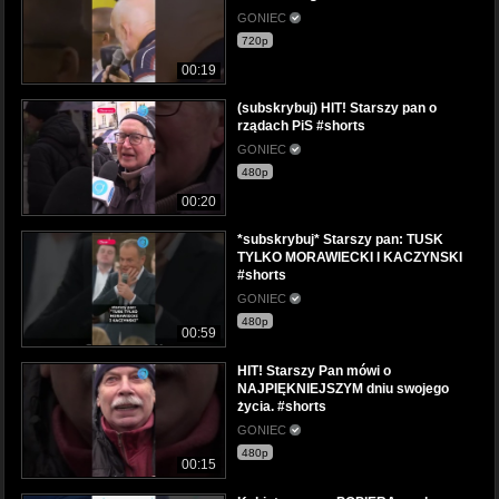
GONIEC
720p
00:19
(subskrybuj) HIT! Starszy pan o
rządach PiS #shorts
GONIEC
480p
00:20
*subskrybuj* Starszy pan: TUSK
TYLKO MORAWIECKI I KACZYNSKI
#shorts
GONIEC
480p
00:59
HIT! Starszy Pan mówi o
NAJPIĘKNIEJSZYM dniu swojego
życia. #shorts
GONIEC
480p
00:15