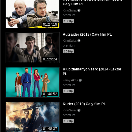
Cały Film PL
KinoSwiat
premium
1080p
01:27:19
Autsajder (2018) Cały film PL
KinoSwiat
premium
1080p
01:29:24
Klub złamanych serc (2024) Lektor
PL
Filmy Akcji
premium
1080p
01:40:52
Kurier (2019) Cały film PL
KinoSwiat
premium
1080p
01:48:37