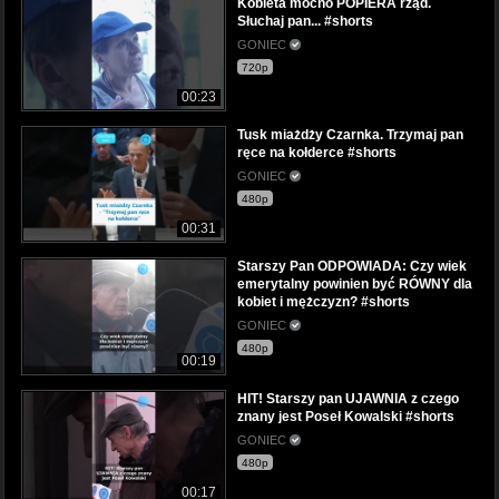
Kobieta mocno POPIERA rząd.
Słuchaj pan... #shorts
GONIEC
720p
00:23
Tusk miażdży Czarnka. Trzymaj pan
ręce na kołderce #shorts
GONIEC
480p
00:31
Starszy Pan ODPOWIADA: Czy wiek
emerytalny powinien być RÓWNY dla
kobiet i mężczyzn? #shorts
GONIEC
480p
00:19
HIT! Starszy pan UJAWNIA z czego
znany jest Poseł Kowalski #shorts
GONIEC
480p
00:17