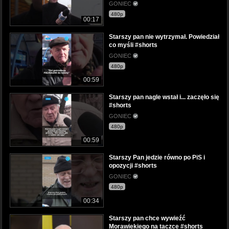
GONIEC
480p
00:17
Starszy pan nie wytrzymał. Powiedział
co myśli #shorts
GONIEC
480p
00:59
Starszy pan nagle wstał i... zaczęło się
#shorts
GONIEC
480p
00:59
Starszy Pan jedzie równo po PiS i
opozycji #shorts
GONIEC
480p
00:34
Starszy pan chce wywieźć
Morawiekiego na taczce #shorts