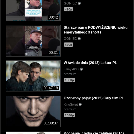
GONIEC
480p
00:42
Starszy pan o PODWYŻSZENIU wieku
emerytalnego #shorts
GONIEC
480p
00:31
W świetle dnia (2013) Lektor PL
Filmy Akcji
premium
1080p
01:47:19
Czerwony pająk (2015) Cały film PL
KinoSwiat
premium
1080p
01:30:37
Kochanie, chyba cię zabiłem (2014)