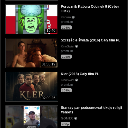
Porucznik Kabura Odcinek 9 (Cyber
Tusk)
Kabura
premium
1080p
10:40
Szczęście świata (2016) Cały film PL
KinoSwiat
premium
1080p
01:38:19
Kler (2018) Cały film PL
KinoSwiat
premium
1080p
02:09:25
Starszy pan podsumował lekcje religii
#shorts
GONIEC
480p