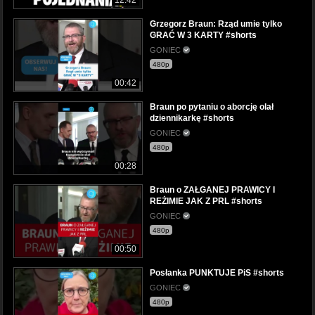
Grzegorz Braun: Rząd umie tylko
GRAĆ W 3 KARTY #shorts
GONIEC
480p
00:42
Braun po pytaniu o aborcję olał
dziennikarkę #shorts
GONIEC
480p
00:28
Braun o ZAŁGANEJ PRAWICY I
REŻIMIE JAK Z PRL #shorts
GONIEC
480p
00:50
Posłanka PUNKTUJE PiS #shorts
GONIEC
480p