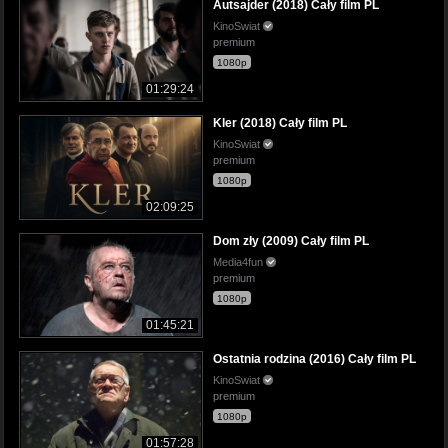
Autsajder (2018) Cały film PL
KinoSwiat
premium
1080p
01:29:24
Kler (2018) Cały film PL
KinoSwiat
premium
1080p
02:09:25
Dom zły (2009) Cały film PL
Media4fun
premium
1080p
01:45:21
Ostatnia rodzina (2016) Cały film PL
KinoSwiat
premium
1080p
01:57:28