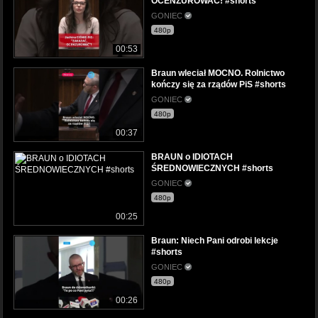
OCENZUROWAĆ! #shorts
GONIEC
480p
00:53
Braun wleciał MOCNO. Rolnictwo
kończy się za rządów PiS #shorts
GONIEC
480p
00:37
BRAUN o IDIOTACH
ŚREDNOWIECZNYCH #shorts
GONIEC
480p
00:25
Braun: Niech Pani odrobi lekcje
#shorts
GONIEC
480p
00:26