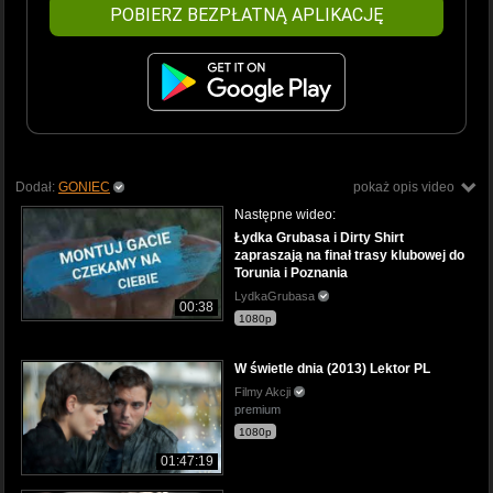
POBIERZ BEZPŁATNĄ APLIKACJĘ
Dodał:
GONIEC
pokaż opis video
Następne wideo:
Łydka Grubasa i Dirty Shirt
zapraszają na finał trasy klubowej do
Torunia i Poznania
LydkaGrubasa
00:38
1080p
W świetle dnia (2013) Lektor PL
Filmy Akcji
premium
1080p
01:47:19