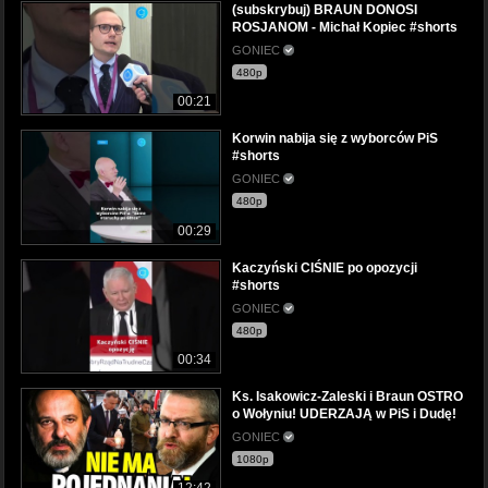
(subskrybuj) BRAUN DONOSI
ROSJANOM - Michał Kopiec #shorts
GONIEC
480p
00:21
Korwin nabija się z wyborców PiS
#shorts
GONIEC
480p
00:29
Kaczyński CIŚNIE po opozycji
#shorts
GONIEC
480p
00:34
Ks. Isakowicz-Zaleski i Braun OSTRO
o Wołyniu! UDERZAJĄ w PiS i Dudę!
GONIEC
1080p
12:42