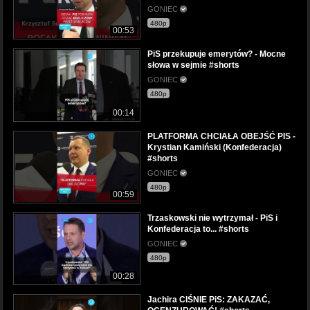
GONIEC
480p
00:53
PiS przekupuje emerytów? - Mocne
słowa w sejmie #shorts
GONIEC
480p
00:14
PLATFORMA CHCIAŁA OBEJŚĆ PIS -
Krystian Kamiński (Konfederacja)
#shorts
GONIEC
480p
00:59
Trzaskowski nie wytrzymał - PiS i
Konfederacja to... #shorts
GONIEC
480p
00:28
Jachira CIŚNIE PiS: ZAKAZAĆ,