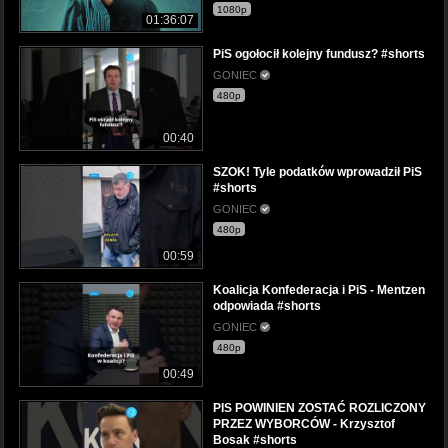
1080p
01:36:07
PiS ogołocił kolejny fundusz? #shorts
GONIEC
480p
00:40
SZOK! Tyle podatków wprowadził PiS
#shorts
GONIEC
480p
00:59
Koalicja Konfederacja i PiS - Mentzen
odpowiada #shorts
GONIEC
480p
00:49
PIS POWINIEN ZOSTAĆ ROZLICZONY
PRZEZ WYBORCÓW - Krzysztof
Bosak #shorts