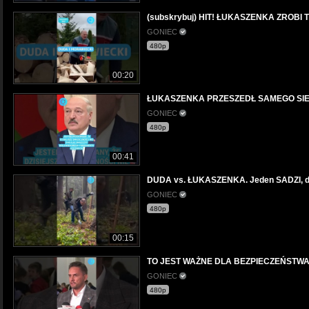
(subskrybuj) HIT! ŁUKASZENKA ZROBI
GONIEC
480p
00:20
ŁUKASZENKA PRZESZEDŁ SAMEGO SIEBI
GONIEC
480p
00:41
DUDA vs. ŁUKASZENKA. Jeden SADZI, d
GONIEC
480p
00:15
TO JEST WAŻNE DLA BEZPIECZEŃSTWA
GONIEC
480p