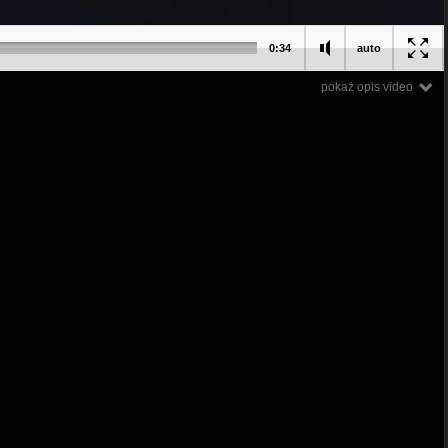
0:34
auto
pokaż opis video