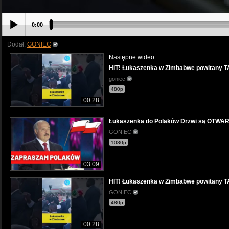
0:00
Dodał:
GONIEC
Następne wideo:
HIT! Łukaszenka w Zimbabwe powitany 
goniec
480p
00:28
Łukaszenka do Polaków Drzwi są OTWA
GONIEC
1080p
03:09
HIT! Łukaszenka w Zimbabwe powitany 
GONIEC
480p
00:28