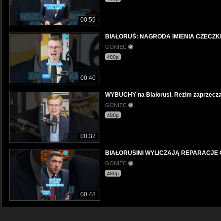
00:59
BIAŁORUŚ: NAGRODA IMIENIA CZECZKI 
GONIEC
480p
00:40
WYBUCHY na Białorusi. Reżim zaprzecza
GONIEC
480p
00:32
BIAŁORUSINI WYLICZAJĄ REPARACJE O
GONIEC
480p
00:48
KONFEDERACJA WYŚMIEWA POMYSŁ BIAŁ