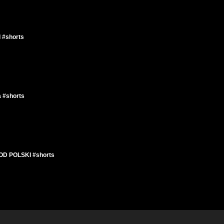
#shorts
 #shorts
D POLSKI #shorts
ORUSI - Michał Urbaniak #shorts