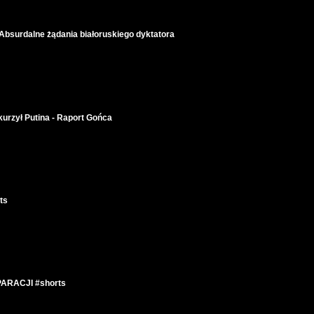
bsurdalne żądania białoruskiego dyktatora
rzył Putina - Raport Gońca
ts
RACJI #shorts