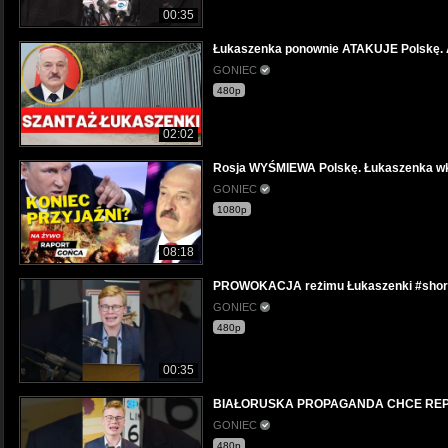
00:35
Łukaszenka ponownie ATAKUJE Polskę. A
GONIEC
480p
02:02
Rosja WYŚMIEWA Polskę. Łukaszenka wku
GONIEC
1080p
08:18
PROWOKACJA reżimu Łukaszenki #shor
GONIEC
480p
00:35
BIAŁORUSKA PROPAGANDA CHCE REPA
GONIEC
480p