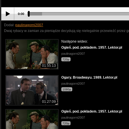
0:00
Dodał:
paulinagorni2007
Dwaj rybacy w zamian za pieniądze decydują się nielegalnie przewieźć przez gr
Następne wideo:
Ogień. pod. pokładem. 1957. Lektor.pl
paulinagorni2007
720p
01:55:13
Ogary. Broadwayu. 1989. Lektor.pl
paulinagorni2007
1080p
01:27:09
Ogień. pod. pokładem. 1957. Lektor.pl
paulinagorni2007
720p