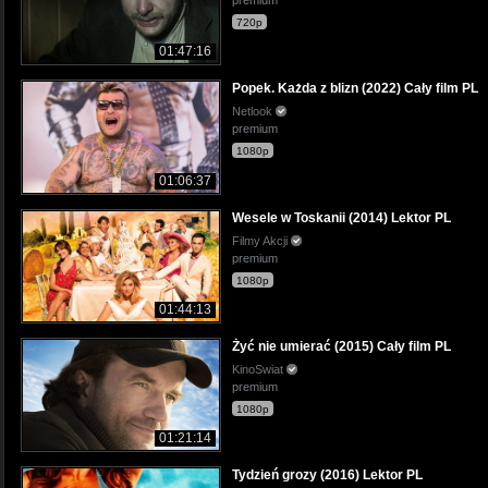
premium
720p
01:47:16
Popek. Każda z blizn (2022) Cały film PL
Netlook
premium
1080p
01:06:37
Wesele w Toskanii (2014) Lektor PL
Filmy Akcji
premium
1080p
01:44:13
Żyć nie umierać (2015) Cały film PL
KinoSwiat
premium
1080p
01:21:14
Tydzień grozy (2016) Lektor PL