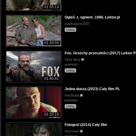
01:55:13
Ogień. z. ogniem. 1986. Lektor.pl
paulinagorni2007
1080p
01:43:54
Fox: Grzechy przeszłości (2017) Lektor 
Filmy Akcji
premium
1080p
01:40:41
Jedna dusza (2023) Cały film PL
KinoSwiat
premium
1080p
01:33:19
Fotograf (2014) Cały film
KinoSwiat