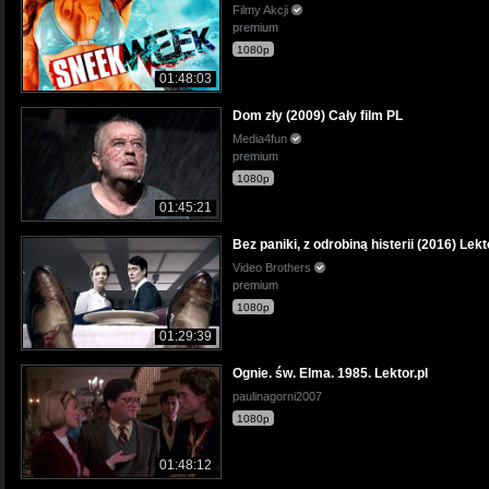
Filmy Akcji
premium
1080p
01:48:03
Dom zły (2009) Cały film PL
Media4fun
premium
1080p
01:45:21
Bez paniki, z odrobiną histerii (2016) Lek
Video Brothers
premium
1080p
01:29:39
Ognie. św. Elma. 1985. Lektor.pl
paulinagorni2007
1080p
01:48:12