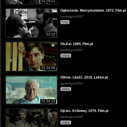
01:29:21
Ogłoszenie. Matrymonialne. 1972. Film.pl
paulinagorni2007
720p
52:10
Oh,Kal. 1985. Film.pl
paulinagorni2007
1080p
01:34:58
Oiktos. Litość. 2018. Lektor.pl
paulinagorni2007
1080p
01:34:19
Ojciec. Królowej. 1979. Film.pl
paulinagorni2007
1080p