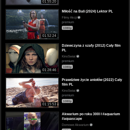
01:55:20
Miłość na Bali (2024) Lektor PL
Filmy Akcji
premium
1080p
01:52:24
Dziewczyna z szafy (2012) Cały film
PL
KinoSwiat
premium
1080p
01:28:46
Prawdziwe życie aniołów (2022) Cały
film PL
KinoSwiat
premium
1080p
01:15:53
Akwarium po roku 300l ł #aquarium
#aquascape
Domowe Akwarium