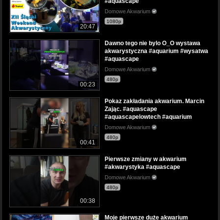
#aquascape
Domowe Akwarium
1080p
20:47
Dawno tego nie bylo O_O wystawa
akwarystyczna #aquarium #wysatwa
#aquascape
Domowe Akwarium
480p
00:23
Pokaz zakładania akwarium. Marcin
Zając. #aquascape
#aquascapelowtech #aquarium
Domowe Akwarium
480p
00:41
Pierwsze zmiany w akwarium
#akwarystyka #aquascape
Domowe Akwarium
480p
00:38
Moje pierwsze duże akwarium