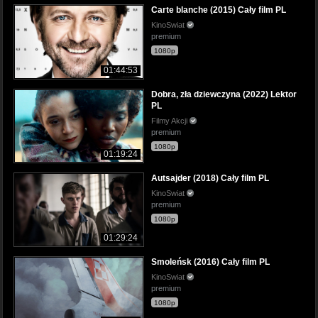
Carte blanche (2015) Cały film PL
KinoSwiat
premium
1080p
01:44:53
Dobra, zła dziewczyna (2022) Lektor
PL
Filmy Akcji
premium
1080p
01:19:24
Autsajder (2018) Cały film PL
KinoSwiat
premium
1080p
01:29:24
Smoleńsk (2016) Cały film PL
KinoSwiat
premium
1080p