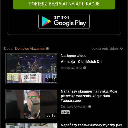
POBIERZ BEZPŁATNĄ APLIKACJĘ
Dodał:
Domowe Akwarium
pokaż opis video
Następne wideo:
Amnezja - Cien Moich Dni
AmnezjaOfficial
04:46
Najtańszy skimmer na rynku. Moje
pierwsze wrażenia. #aquarium
#aquascape
Domowe Akwarium
480p
00:18
Najtańszy zestaw akwarystyczny jaki