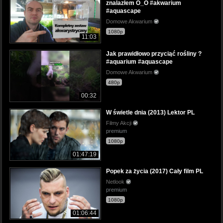
znalazłem O_O #akwarium
#aquascape
Domowe Akwarium
1080p
11:03
Jak prawidłowo przyciąć rośliny ?
#aquarium #aquascape
Domowe Akwarium
480p
00:32
W świetle dnia (2013) Lektor PL
Filmy Akcji
premium
1080p
01:47:19
Popek za życia (2017) Cały film PL
Netlook
premium
1080p
01:06:44