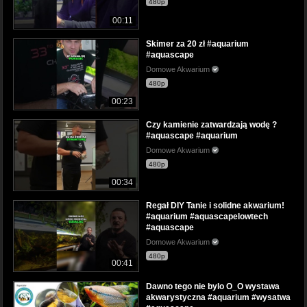
480p
00:11
Skimer za 20 zł #aquarium
#aquascape
Domowe Akwarium
480p
00:23
Czy kamienie zatwardzają wodę ?
#aquascape #aquarium
Domowe Akwarium
480p
00:34
Regał DIY Tanie i solidne akwarium!
#aquarium #aquascapelowtech
#aquascape
Domowe Akwarium
480p
00:41
Dawno tego nie bylo O_O wystawa
akwarystyczna #aquarium #wysatwa