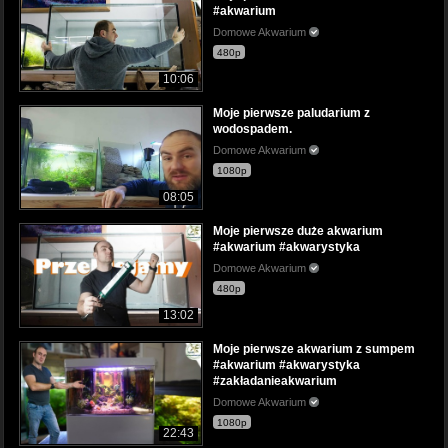
#akwarium
Domowe Akwarium
480p
10:06
Moje pierwsze paludarium z
wodospadem.
Domowe Akwarium
1080p
08:05
Moje pierwsze duże akwarium
#akwarium #akwarystyka
Domowe Akwarium
480p
13:02
Moje pierwsze akwarium z sumpem
#akwarium #akwarystyka
#zakładanieakwarium
Domowe Akwarium
1080p
22:43