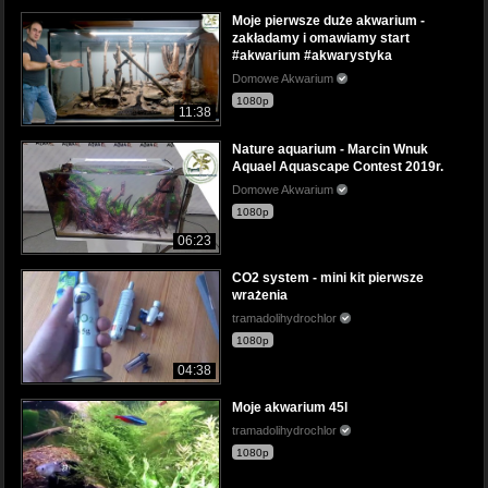
Moje pierwsze duże akwarium -
zakładamy i omawiamy start
#akwarium #akwarystyka
Domowe Akwarium
1080p
11:38
Nature aquarium - Marcin Wnuk
Aquael Aquascape Contest 2019r.
Domowe Akwarium
1080p
06:23
CO2 system - mini kit pierwsze
wrażenia
tramadolihydrochlor
1080p
04:38
Moje akwarium 45l
tramadolihydrochlor
1080p