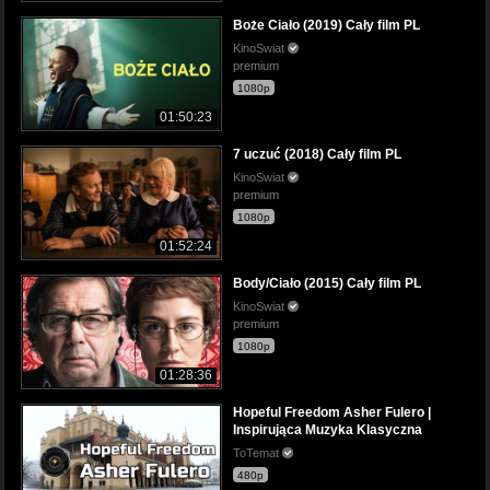
Boże Ciało (2019) Cały film PL
KinoSwiat
premium
1080p
01:50:23
7 uczuć (2018) Cały film PL
KinoSwiat
premium
1080p
01:52:24
Body/Ciało (2015) Cały film PL
KinoSwiat
premium
1080p
01:28:36
Hopeful Freedom Asher Fulero |
Inspirująca Muzyka Klasyczna
ToTemat
480p