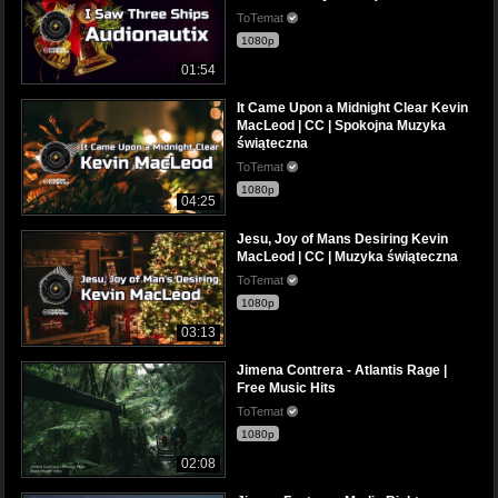
ToTemat
1080p
01:54
It Came Upon a Midnight Clear Kevin
MacLeod | CC | Spokojna Muzyka
świąteczna
ToTemat
1080p
04:25
Jesu, Joy of Mans Desiring Kevin
MacLeod | CC | Muzyka świąteczna
ToTemat
1080p
03:13
Jimena Contrera - Atlantis Rage |
Free Music Hits
ToTemat
1080p
02:08