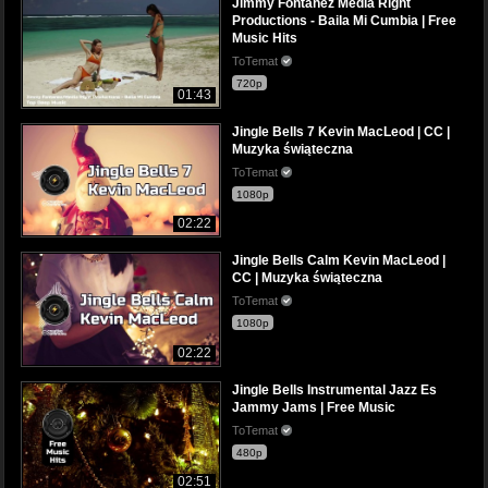
Jimmy Fontanez Media Right
Productions - Baila Mi Cumbia | Free
Music Hits
ToTemat
720p
01:43
Jingle Bells 7 Kevin MacLeod | CC |
Muzyka świąteczna
ToTemat
1080p
02:22
Jingle Bells Calm Kevin MacLeod |
CC | Muzyka świąteczna
ToTemat
1080p
02:22
Jingle Bells Instrumental Jazz Es
Jammy Jams | Free Music
ToTemat
480p
02:51