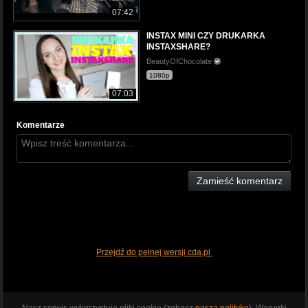
07:42
INSTAX MINI CZY DRUKARKA
INSTAXSHARE?
BeautyOfChocolate
1080p
07:03
Komentarze
Zamieść komentarz
Przejdź do pełnej wersji cda.pl
Nasz serwis wykorzystuje pliki cookie (zobacz
naszą politykę
). Warunki