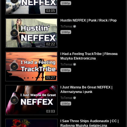
1080p
03:05
Hustlin NEFFEX | Punk / Rock / Pop
ToTemat
1080p
02:22
I Had a Feeling TrackTribe | Filmowa
Muzyka Elektroniczna
ToTemat
1080p
05:27
I Just Wanna Be Great NEFFEX |
Alternatywna i punk
ToTemat
1080p
03:03
I Saw Three Ships Audionautix | CC |
Radosna Muzyka świąteczna