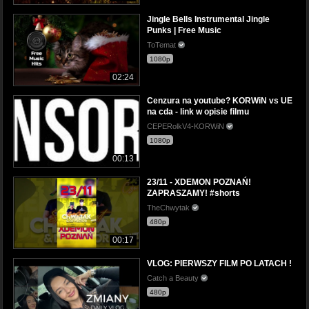
Jingle Bells Instrumental Jingle
Punks | Free Music
ToTemat
1080p
02:24
Cenzura na youtube? KORWiN vs UE
na cda - link w opisie filmu
CEPERolkV4-KORWiN
1080p
00:13
23/11 - XDEMON POZNAŃ!
ZAPRASZAMY! #shorts
TheChwytak
480p
00:17
VLOG: PIERWSZY FILM PO LATACH !
Catch a Beauty
480p