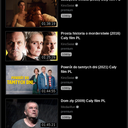
KinoSwiat
premium
1080p
01:38:19
Prosta historia o morderstwie (2016)
Cały film PL
KinoSwiat
premium
1080p
01:25:29
Powrót do tamtych dni (2021) Cały
film PL
KinoSwiat
premium
1080p
01:44:55
Dom zły (2009) Cały film PL
Media4fun
premium
1080p
01:45:21