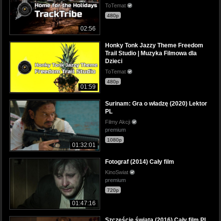
ToTemat
480p
02:56
Honky Tonk Jazzy Theme Freedom
Trail Studio | Muzyka Filmowa dla
Dzieci
ToTemat
480p
01:59
Surinam: Gra o władzę (2020) Lektor
PL
Filmy Akcji
premium
1080p
01:32:01
Fotograf (2014) Cały film
KinoSwiat
premium
720p
01:47:16
Szczęście świata (2016) Cały film PL