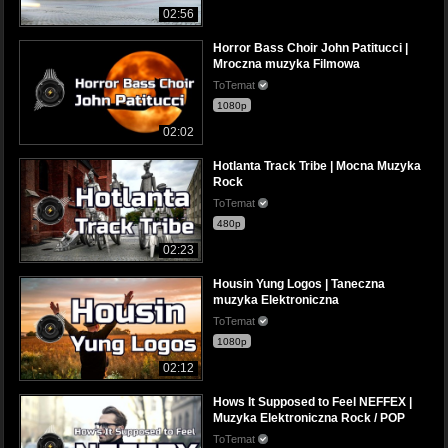
02:56
Horror Bass Choir John Patitucci |
Mroczna muzyka Filmowa
ToTemat
1080p
02:02
Hotlanta Track Tribe | Mocna Muzyka
Rock
ToTemat
480p
02:23
Housin Yung Logos | Taneczna
muzyka Elektroniczna
ToTemat
1080p
02:12
Hows It Supposed to Feel NEFFEX |
Muzyka Elektroniczna Rock / POP
ToTemat