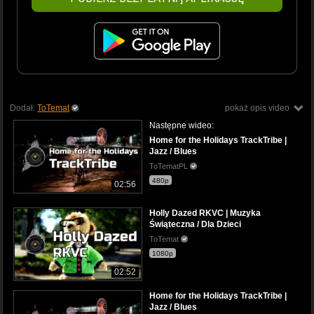
Dodał:
ToTemat
pokaż opis video
Następne wideo:
Home for the Holidays TrackTribe |
Jazz / Blues
ToTematPL
480p
02:56
Holly Dazed RKVC | Muzyka
Świąteczna / Dla Dzieci
ToTemat
1080p
02:52
Home for the Holidays TrackTribe |
Jazz / Blues