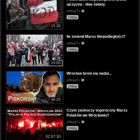
ojczyzna - dwa światy.
eMisjaTv
1080p
15:30
Ile zmienił Marsz Niepodległości?
eMisjaTv
1080p
24:00
Wrocław broni się nadal...
eMisjaTv
1080p
46:25
Czym zaskoczy tegoroczny Marsz
Polaków we Wrocławiu?
eMisjaTv
1080p
02:07:30