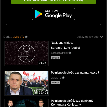
Dodał:
eMisjaTv
pokaż opis video
Następne wideo:
Sarcast - Lato (audio)
SarcastOfficial
1080p
01:25
Po niepodległość czy na manowce?
eMisjaTv
1080p
52:40
Po niepodległość, czy donikąd? -
Komentarz Konieczny