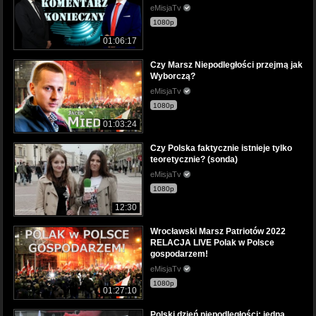
eMisjaTv
1080p
01:06:17
Czy Marsz Niepodległości przejmą jak
Wyborczą?
eMisjaTv
1080p
01:03:24
Czy Polska faktycznie istnieje tylko
teoretycznie? (sonda)
eMisjaTv
1080p
12:30
Wrocławski Marsz Patriotów 2022
RELACJA LIVE Polak w Polsce
gospodarzem!
eMisjaTv
1080p
01:27:10
Polski dzień niepodległości: jedna