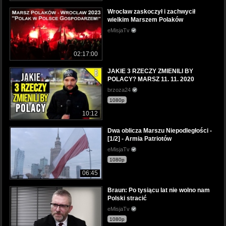
Wrocław zaskoczył i zachwycił
wielkim Marszem Polaków
eMisjaTv
02:17:00
JAKIE 3 RZECZY ZMIENILI BY
POLACY? MARSZ 11. 11. 2020
brzoza24
1080p
10:12
Dwa oblicza Marszu Niepodległości -
[1/2] - Armia Patriotów
eMisjaTv
1080p
06:45
Braun: Po tysiącu lat nie wolno nam
Polski stracić
eMisjaTv
1080p