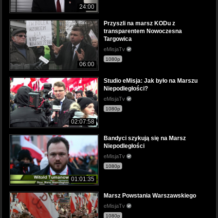
24:00
Przyszli na marsz KODu z
transparentem Nowoczesna
Targowica
eMisjaTv
1080p
06:00
Studio eMisja: Jak było na Marszu
Niepodległości?
eMisjaTv
1080p
02:07:58
Bandyci szykują się na Marsz
Niepodległości
eMisjaTv
1080p
01:01:35
Marsz Powstania Warszawskiego
eMisjaTv
1080p