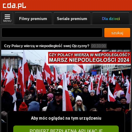
Filmy premium
Seriale premium
Dla dzieci
MENU
szukaj
Czy Polacy wierzą w niepodległość swej Ojczyzny?
00:33:00
Aby móc oglądać na tym urządzeniu
POBIERZ BEZPŁATNĄ APLIKACJĘ