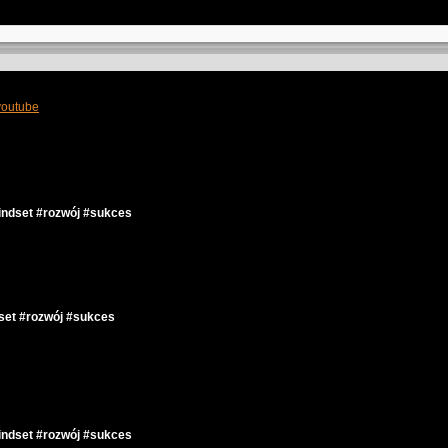
lyoutube
indset #rozwój #sukces
set #rozwój #sukces
indset #rozwój #sukces