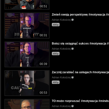
00:51
Zmień swoją perspektywę #motywacja #
Adrian Kołodziej
480p
00:31
Boisz się osiągnąć sukces #motywacja #
Adrian Kołodziej
480p
00:39
Zacznij zarabiać na usługach #motywacj
Adrian Kołodziej
480p
00:53
TO może rozpraszać #motywacja #mindse
Adrian Kołodziej