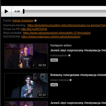
0:00
Dodał:
Adrian Kołodziej
Darmowy trening :
https://kolodziejconsulting.pl/pro/trening/zapis-na-trening/?e
Grupa na FB:
http://bit.ly/2M7hHy6
Moje produkty:
https://www.adriankolodziej.pl/produkty-2/?elyoutube
INSTAGRAM:
https://www.instagram.com/mr.adriankolodziej/
Następne wideo:
Jesteś zbyt rozproszony #motywacja #m
kolodziejadrian
480p
00:59
Reklamy retargetowe #motywacja #mind
Adrian Kołodziej
480p
00:42
Jesteś zbyt rozproszony #motywacja #m