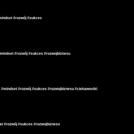
mindset #rozwój #sukces
mindset #rozwój #sukces #rozwojbiznesu
a #mindset #rozwój #sukces #rozwojbiznesu #ciekawostki
t #rozwój #sukces #rozwojbiznesu