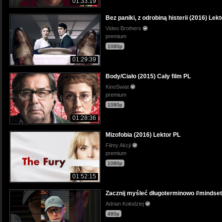
01:33:19
Bez paniki, z odrobiną histerii (2016) Lek
Video Brothers
premium
1080p
01:29:39
Body/Ciało (2015) Cały film PL
KinoSwiat
premium
1080p
01:28:36
Mizofobia (2016) Lektor PL
Filmy Akcji
premium
1080p
01:52:15
Zacznij myśleć długoterminowo #mindse
Adrian Kołodziej
480p