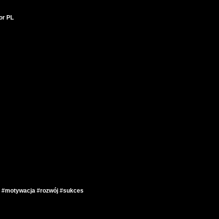
tor PL
t #motywacja #rozwój #sukces