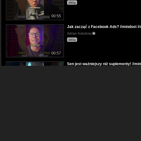
480p
00:55
Jak zacząć z Facebook Ads? #mindset #
Adrian Kołodziej
480p
00:57
Sen jest ważniejszy niż suplementy! #m
Adrian Kołodziej
480p
00:58
Pamiętaj, że nie jesteś milionerem #min
Adrian Kołodziej
480p
00:54
Przekuwanie energii w biznes #mindset 