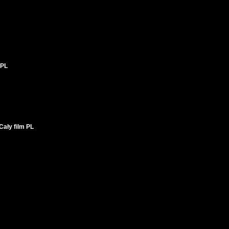
 PL
ały film PL