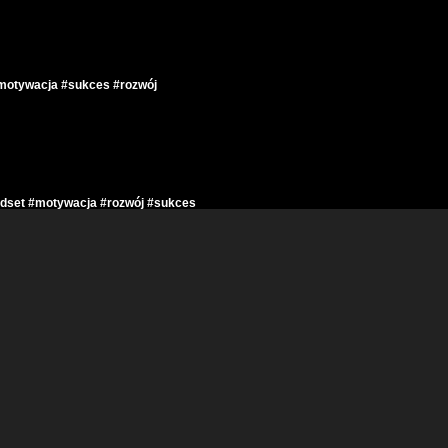
motywacja #sukces #rozwój
indset #motywacja #rozwój #sukces
dset #motywacja #rozwój #sukces
#motywacja #sukces #rozwój