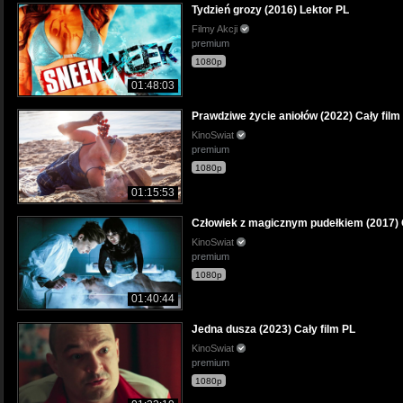
Tydzień grozy (2016) Lektor PL
Filmy Akcji
premium
1080p
01:48:03
Prawdziwe życie aniołów (2022) Cały film
KinoSwiat
premium
1080p
01:15:53
Człowiek z magicznym pudełkiem (2017) C
KinoSwiat
premium
1080p
01:40:44
Jedna dusza (2023) Cały film PL
KinoSwiat
premium
1080p