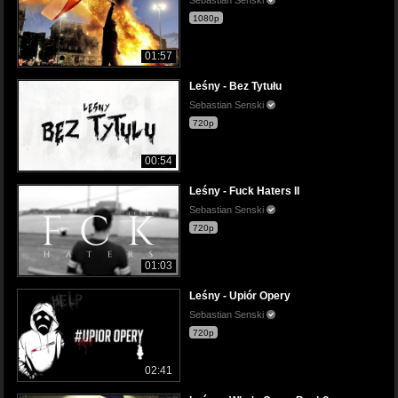
1080p
01:57
Leśny - Bez Tytułu
Sebastian Senski
720p
00:54
Leśny - Fuck Haters II
Sebastian Senski
720p
01:03
Leśny - Upiór Opery
Sebastian Senski
720p
02:41