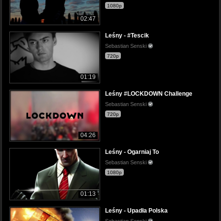
1080p
02:47
Leśny - #Tescik
Sebastian Senski
720p
01:19
Leśny #LOCKDOWN Challenge
Sebastian Senski
720p
04:26
Leśny - Ogarniaj To
Sebastian Senski
1080p
01:13
Leśny - Upadła Polska
Sebastian Senski