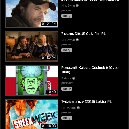
KinoSwiat
premium
1080p
01:21:14
7 uczuć (2018) Cały film PL
KinoSwiat
premium
1080p
01:52:24
Porucznik Kabura Odcinek 9 (Cyber
Tusk)
Kabura
premium
1080p
10:40
Tydzień grozy (2016) Lektor PL
Filmy Akcji
premium
1080p
01:48:03