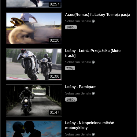
02:57
Aces(Remas) ft. Leśny-To moja pasja
Sebastian Senski
1080p
02:20
Leśny - Letnia Przejażdka [Moto
track]
Sebastian Senski
720p
01:06
Leśny - Pamiętam
Sebastian Senski
1080p
01:47
Leśny - Niespełniona miłość
motocyklisty
Sebastian Senski