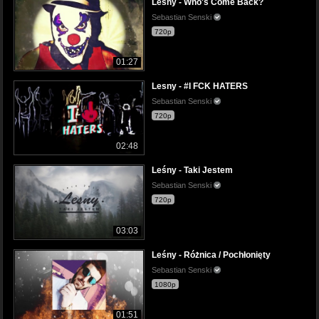
Leśny - Who's Come Back?
Sebastian Senski
720p
01:27
Lesny - #I FCK HATERS
Sebastian Senski
720p
02:48
Leśny - Taki Jestem
Sebastian Senski
720p
03:03
Leśny - Różnica / Pochłonięty
Sebastian Senski
1080p
01:51