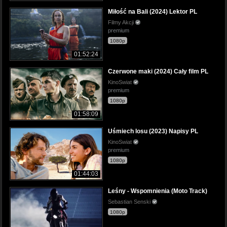
Miłość na Bali (2024) Lektor PL
Filmy Akcji
premium
1080p
01:52:24
Czerwone maki (2024) Cały film PL
KinoSwiat
premium
1080p
01:58:09
Uśmiech losu (2023) Napisy PL
KinoSwiat
premium
1080p
01:44:03
Leśny - Wspomnienia (Moto Track)
Sebastian Senski
1080p