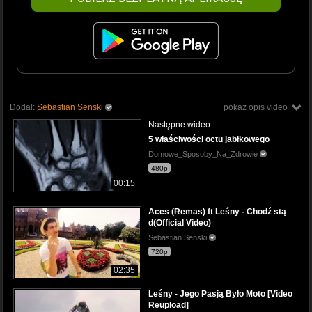
Dodał:
Sebastian Senski
pokaż opis video
Następne wideo:
5 właściwości octu jabłkowego
Domowe_Sposoby_Na_Zdrowie
480p
00:15
Aces (Remas) ft Leśny - Chodź stą
d(Official Video)
Sebastian Senski
720p
02:35
Leśny - Jego Pasją Było Moto [Video
Reupload]