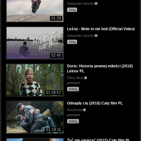
Sebastian Senski
720p
01:28
Leśny - Mnie to nie boli (Official Video)
Sebastian Senski
720p
02:45
Doris: Historia pewnej miłości (2018)
Lektor PL
Filmy Akcji
premium
1080p
01:28:57
Odnajdę cię (2018) Cały film PL
KinoSwiat
premium
1080p
01:19:11
Żyć nie umierać (2015) Cały film PL