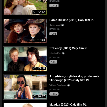
premium
1080p
01:22:12
Panie Dulskie (2015) Cały film PL
KinoSwiat
premium
720p
01:27:43
Szaleńcy (2007) Cały film PL
Media4fun
premium
720p
01:23:08
Arcydzieło, czyli dekalog producenta
filmowego (2023) Cały film PL
Video Brothers
premium
1080p
01:26:47
Mayday (2020) Cały film PL