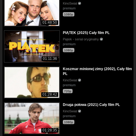
KinoSwiat
premium
1080p
01:48:50
PIĄTEK (2025) Cały film PL
Piątek - serial oryginalny
premium
1080p
01:11:36
Koszmar minionej zimy (2002), Cały film
PL
KinoSwiat
premium
720p
01:28:42
Druga połowa (2021) Cały film PL
KinoSwiat
premium
1080p
01:28:35