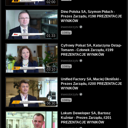
02:00
Dino Polska SA, Szymon Piduch -
Prezes Zarządu, #198 PREZENTACJE
WYNIKÓW
inwestorzytv
1080p
01:33
Cyfrowy Polsat SA, Katarzyna Ostap-
Tomann - Członek Zarządu, #199
PREZENTACJE WYNIKÓW
inwestorzytv
1080p
03:10
Unified Factory SA, Maciej Okniński -
Prezes Zarządu, #200 PREZENTACJE
WYNIKÓW
inwestorzytv
1080p
06:30
Lokum Deweloper SA, Bartosz
Kuźniar - Prezes Zarządu, #201
PREZENTACJE WYNIKÓW