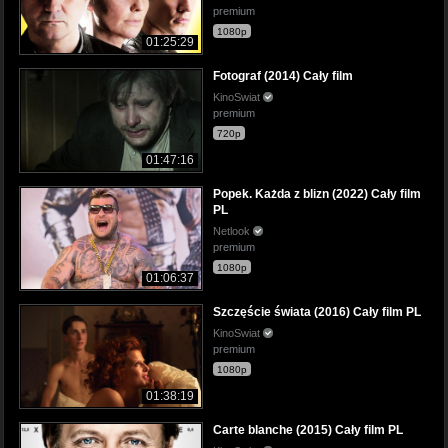
premium
1080p
01:25:29
Fotograf (2014) Cały film
KinoSwiat
premium
720p
01:47:16
Popek. Każda z blizn (2022) Cały film
PL
Netlook
premium
1080p
01:06:37
Szczęście świata (2016) Cały film PL
KinoSwiat
premium
1080p
01:38:19
Carte blanche (2015) Cały film PL