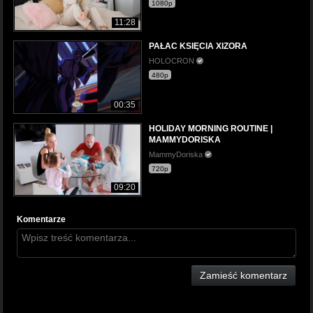
1080p
11:28
PAŁAC KSIĘCIA XIZORA
HOLOCRON
480p
00:35
HOLIDAY MORNING ROUTINE |
MAMMYDORISKA
MammyDoriska
720p
09:20
Komentarze
Zamieść komentarz