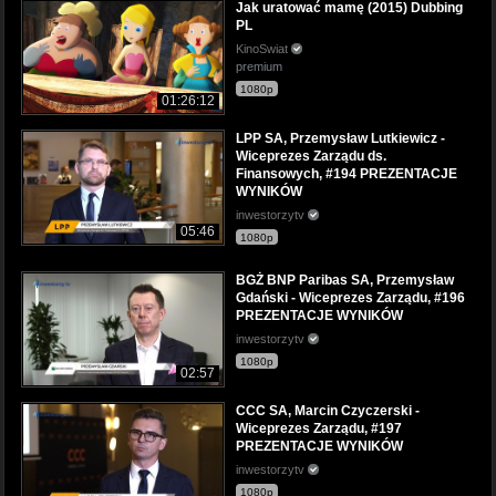
Jak uratować mamę (2015) Dubbing
PL
KinoSwiat
premium
1080p
01:26:12
LPP SA, Przemysław Lutkiewicz -
Wiceprezes Zarządu ds.
Finansowych, #194 PREZENTACJE
WYNIKÓW
inwestorzytv
05:46
1080p
BGŻ BNP Paribas SA, Przemysław
Gdański - Wiceprezes Zarządu, #196
PREZENTACJE WYNIKÓW
inwestorzytv
1080p
02:57
CCC SA, Marcin Czyczerski -
Wiceprezes Zarządu, #197
PREZENTACJE WYNIKÓW
inwestorzytv
1080p