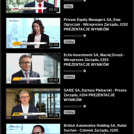
inwestorzytv
720p
03:42
Private Equity Managers SA, Ewa
Ogryczak - Wiceprezes Zarządu, #202
PREZENTACJE WYNIKÓW
inwestorzytv
1080p
02:59
Echo Investment SA, Maciej Drozd -
Wiceprezes Zarządu, #203
PREZENTACJE WYNIKÓW
inwestorzytv
1080p
03:43
SARE SA, Dariusz Piekarski - Prezes
Zarządu, #204 PREZENTACJE
WYNIKÓW
inwestorzytv
1080p
04:26
British Automotive Holding SA, Rafał
Suchan - Członek Zarządu, #205