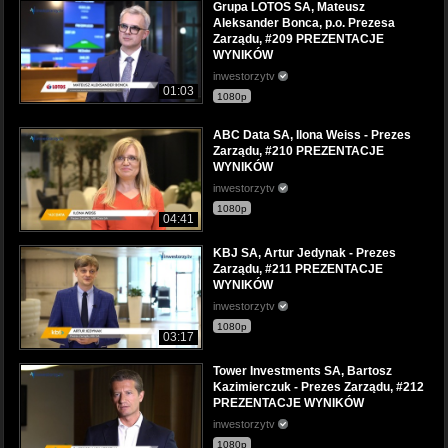
Grupa LOTOS SA, Mateusz
Aleksander Bonca, p.o. Prezesa
Zarządu, #209 PREZENTACJE
WYNIKÓW
inwestorzytv
01:03
1080p
ABC Data SA, Ilona Weiss - Prezes
Zarządu, #210 PREZENTACJE
WYNIKÓW
inwestorzytv
1080p
04:41
KBJ SA, Artur Jedynak - Prezes
Zarządu, #211 PREZENTACJE
WYNIKÓW
inwestorzytv
1080p
03:17
Tower Investments SA, Bartosz
Kazimierczuk - Prezes Zarządu, #212
PREZENTACJE WYNIKÓW
inwestorzytv
1080p