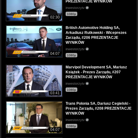
PREZENTACJE WYNIKÓW
inwestorzytv
1080p
02:30
British Automotive Holding SA,
Arkadiusz Rutkowski - Wiceprezes
Zarządu, #206 PREZENTACJE
WYNIKÓW
inwestorzytv
04:07
1080p
Marvipol Development SA, Mariusz
Książek - Prezes Zarządu, #207
PREZENTACJE WYNIKÓW
inwestorzytv
1080p
03:41
Trans Polonia SA, Dariusz Cegielski -
Prezes Zarządu, #208 PREZENTACJE
WYNIKÓW
inwestorzytv
1080p
04:07