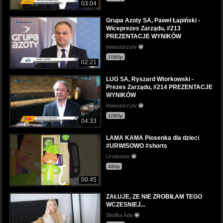
03:04
Grupa Azoty SA, Paweł Łapiński -
Wiceprezes Zarządu, #213
PREZENTACJE WYNIKÓW
inwestorzytv
1080p
02:21
LUG SA, Ryszard Wtorkowski -
Prezes Zarządu, #214 PREZENTACJE
WYNIKÓW
inwestorzytv
1080p
04:33
LAMA KAMA Piosenka dla dzieci
#URWISOWO #shorts
Urwisowo
480p
00:45
ZAŁUJE, ZE NIE ZROBIŁAM TEGO
WCZESNIEJ...
Słodka Ada