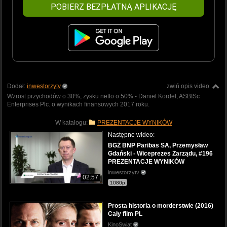
POBIERZ BEZPŁATNĄ APLIKACJĘ
Dodał:
inwestorzytv
zwiń opis video
Wzrost przychodów o 30%, zysku netto o 50% - Daniel Kordel, ASBISc
Enterprises Plc. o wynikach finansowych 2017 roku.
W katalogu:
PREZENTACJE WYNIKÓW
Następne wideo:
BGŻ BNP Paribas SA, Przemysław
Gdański - Wiceprezes Zarządu, #196
PREZENTACJE WYNIKÓW
inwestorzytv
02:57
1080p
Prosta historia o morderstwie (2016)
Cały film PL
KinoSwiat