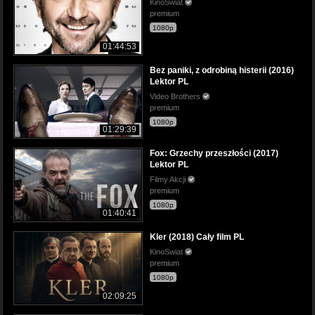
KinoSwiat
premium
1080p
01:44:53
Bez paniki, z odrobiną histerii (2016)
Lektor PL
Video Brothers
premium
1080p
01:29:39
Fox: Grzechy przeszłości (2017)
Lektor PL
Filmy Akcji
premium
1080p
01:40:41
Kler (2018) Cały film PL
KinoSwiat
premium
1080p
02:09:25