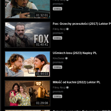
premium
1080p
01:32:01
Fox: Grzechy przeszłości (2017) Lektor 
Filmy Akcji
premium
1080p
01:40:41
Uśmiech losu (2023) Napisy PL
KinoSwiat
premium
1080p
01:44:03
Miłość od kuchni (2022) Lektor PL
Filmy Akcji
premium
1080p
01:29:08