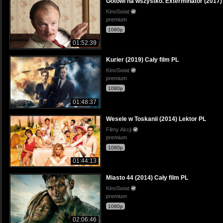
Gotowi na wszystko. Exterminator (2017) 
KinoSwiat
premium
1080p
01:52:39
Kurier (2019) Cały film PL
KinoSwiat
premium
1080p
01:48:37
Wesele w Toskanii (2014) Lektor PL
Filmy Akcji
premium
1080p
01:44:13
Miasto 44 (2014) Cały film PL
KinoSwiat
premium
1080p
02:06:46