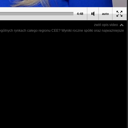
4:48
auto
zwiń opis video
czególnych rynkach całego regionu CEE? Wyniki roczne spółki oraz najważniejsze