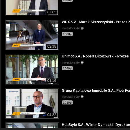
02:05
WDX S.A., Marek Skrzeczyński - Preze
inwestorzytv
1080p
02:38
Unimot S.A., Robert Brzozowski - Pre
inwestorzytv
1080p
01:16
Grupa Kapitałowa Immobile S.A., Piotr
inwestorzytv
1080p
04:32
HubStyle S.A., Wiktor Dymecki - Dyre