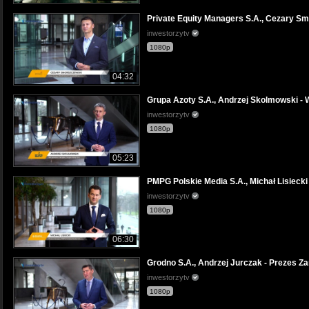
Private Equity Managers S.A., Cezary
inwestorzytv
1080p
04:32
Grupa Azoty S.A., Andrzej Skolmowski
inwestorzytv
1080p
05:23
PMPG Polskie Media S.A., Michał Lisie
inwestorzytv
1080p
06:30
Grodno S.A., Andrzej Jurczak - Preze
inwestorzytv
1080p