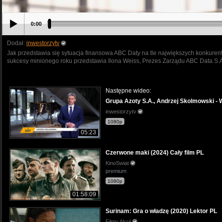
0:00
Dodał:
inwestorzytv
Jak przedstawia się sytuacja finansowa ABC Daty na tle największych konkurent
sukcesy minionego roku przedstawia Ilona Weiss, Prezes Zarządu ABC Data S.
Następne wideo:
Grupa Azoty S.A., Andrzej Skolmowski
inwestorzytv
1080p
05:23
Czerwone maki (2024) Cały film PL
KinoSwiat
premium
1080p
01:58:09
Surinam: Gra o władzę (2020) Lektor PL
Filmy Akcji