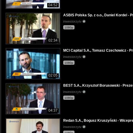
04:52
ASBIS Polska Sp. z o.o., Daniel Korde
inwestorzytv
1080p
02:34
MCI Capital S.A., Tomasz Czechowicz 
inwestorzytv
1080p
02:05
BEST S.A., Krzysztof Borusowski - Pr
inwestorzytv
1080p
04:37
Redan S.A., Bogusz Kruszyński - Wice
inwestorzytv
1080p