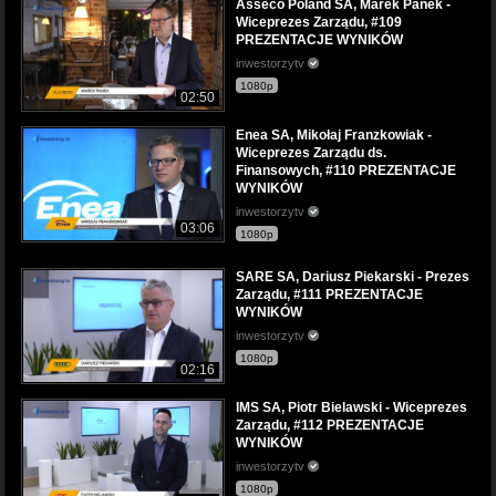
Asseco Poland SA, Marek Panek -
Wiceprezes Zarządu, #109
PREZENTACJE WYNIKÓW
inwestorzytv
1080p
02:50
Enea SA, Mikołaj Franzkowiak -
Wiceprezes Zarządu ds.
Finansowych, #110 PREZENTACJE
WYNIKÓW
inwestorzytv
03:06
1080p
SARE SA, Dariusz Piekarski - Prezes
Zarządu, #111 PREZENTACJE
WYNIKÓW
inwestorzytv
1080p
02:16
IMS SA, Piotr Bielawski - Wiceprezes
Zarządu, #112 PREZENTACJE
WYNIKÓW
inwestorzytv
1080p