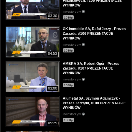
Finansowych, #105 PREZENTACJE
WYNIKÓW
inwestorzytv
03:30
1080p
GK Immobile SA, Rafał Jerzy - Prezes
Zarządu, #106 PREZENTACJE
WYNIKÓW
inwestorzytv
1080p
04:53
AMBRA SA, Robert Ogór - Prezes
Zarządu, #107 PREZENTACJE
WYNIKÓW
inwestorzytv
1080p
03:00
Alumetal SA, Szymon Adamczyk -
Prezes Zarządu, #108 PREZENTACJE
WYNIKÓW
inwestorzytv
1080p
05:25