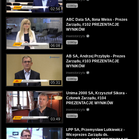
1080p
02:56
ABC Data SA, Ilona Weiss - Prezes
Zarządu, #102 PREZENTACJE
WYNIKÓW
inwestorzytv
1080p
06:08
AB SA, Andrzej Przybyło - Prezes
Zarządu, #103 PREZENTACJE
WYNIKÓW
inwestorzytv
1080p
05:31
Unima 2000 SA, Krzysztof Sikora -
Członek Zarządu, #104
PREZENTACJE WYNIKÓW
inwestorzytv
1080p
03:49
LPP SA, Przemysław Lutkiewicz -
Wiceprezes Zarządu ds.