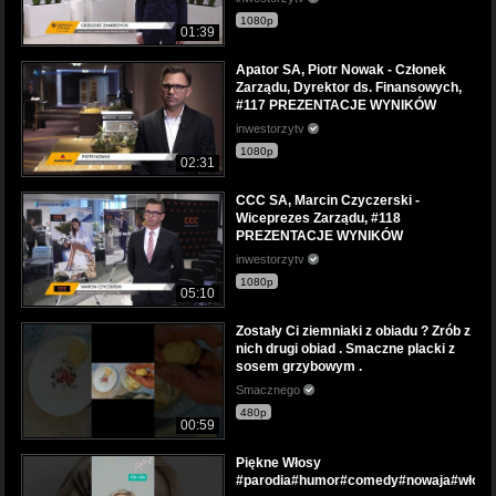
1080p
01:39
Apator SA, Piotr Nowak - Członek
Zarządu, Dyrektor ds. Finansowych,
#117 PREZENTACJE WYNIKÓW
inwestorzytv
1080p
02:31
CCC SA, Marcin Czyczerski -
Wiceprezes Zarządu, #118
PREZENTACJE WYNIKÓW
inwestorzytv
1080p
05:10
Zostały Ci ziemniaki z obiadu ? Zrób z
nich drugi obiad . Smaczne placki z
sosem grzybowym .
Smacznego
480p
00:59
Piękne Włosy
#parodia#humor#comedy#nowaja#włochy#