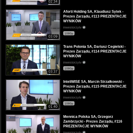
02:34
Aforti Holding SA, Klaudiusz Sytek -
Prezes Zarządu, #113 PREZENTACJE
WYNIKÓW
inwestorzytv
1080p
03:09
Trans Polonia SA, Dariusz Cegielski -
Prezes Zarządu, #114 PREZENTACJE
WYNIKÓW
inwestorzytv
1080p
03:37
InteliWISE SA, Marcin Strzałkowski -
Prezes Zarządu, #115 PREZENTACJE
WYNIKÓW
inwestorzytv
1080p
01:40
Mennica Polska SA, Grzegorz
Zambrzycki - Prezes Zarządu, #116
PREZENTACJE WYNIKÓW
inwestorzytv