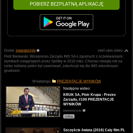
POBIERZ BEZPŁATNĄ APLIKACJĘ
Dodał:
inwestorzytv
zwiń opis video
Piotr Bielawski, Wiceprezes Zarządu IMS SA o zgodnych z oczekiwaniami
wynikach osiągniętych przez Spółkę w 2016 roku. Chociaż ubiegły rok na
rynku reklamy pełen był zawirowań, zakończył się dla IMS rekordowym
grudniem.
W katalogu:
PREZENTACJE WYNIKÓW
Następne wideo:
KRUK SA, Piotr Krupa - Prezes
Zarządu, #100 PREZENTACJE
WYNIKÓW
inwestorzytv
04:45
1080p
Szczęście świata (2016) Cały film PL