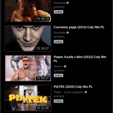
KinoSwiat
premium
1080p
01:38:19
Czerwony pająk (2015) Cały film PL
KinoSwiat
premium
1080p
01:30:37
Popek. Każda z blizn (2022) Cały film
PL
Netlook
premium
1080p
01:06:37
PIĄTEK (2025) Cały film PL
Piątek - serial oryginalny
premium
1080p
01:11:36