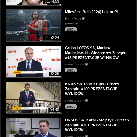
01:44:53
Miłość na Bali (2024) Lektor PL
Filmy Akcji
premium
1080p
01:52:24
Grupa LOTOS SA, Mariusz
Machajewski - Wiceprezes Zarządu,
#98 PREZENTACJE WYNIKÓW
inwestorzytv
1080p
02:39
KRUK SA, Piotr Krupa - Prezes
Zarządu, #100 PREZENTACJE
WYNIKÓW
inwestorzytv
1080p
04:45
URSUS SA, Karol Zarajczyk - Prezes
Zarządu, #101 PREZENTACJE
WYNIKÓW
inwestorzytv