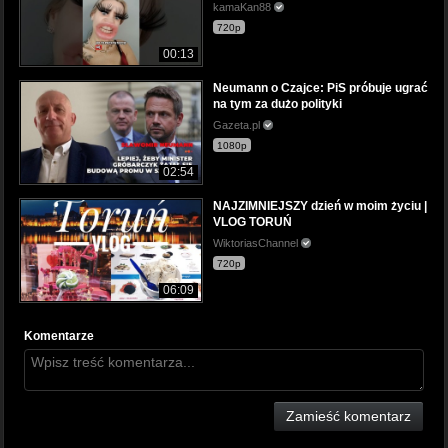
kamaKan88
720p
00:13
Neumann o Czajce: PiS próbuje ugrać
na tym za dużo polityki
Gazeta.pl
1080p
02:54
NAJZIMNIEJSZY dzień w moim życiu |
VLOG TORUŃ
WiktoriasChannel
720p
06:09
Komentarze
Zamieść komentarz