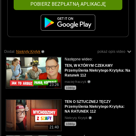
POBIERZ BEZPŁATNĄ APLIKACJĘ
Dodał:
Niekryty Krytyk
pokaż opis video
Następne wideo:
TEN, W KTÓRYM CZEKAMY
Przemyślenia Niekrytego Krytyka: Na
Ratunek 112
maciej-fraczyk
23:26
1080p
TEN O SZTUCZNEJ TĘCZY
Przemyślenia Niekrytego Krytyka:
NA RATUNEK 112
Niekryty Krytyk
1080p
21:40