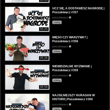
UCZ SIĘ, A DOSTANIESZ NAGRODĘ |
Poszukiwacz #357
poszukiwacz
1080p
05:25
MIĘSO CZY WARZYWA? |
Poszukiwacz #358
poszukiwacz
1080p
05:26
NIEWIDZIALNE WYZWANIE |
Poszukiwacz #359
poszukiwacz
1080p
06:59
NAJSILNIEJSZY HURAGAN W
HISTORII | Poszukiwacz #360
poszukiwacz
1080p