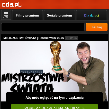
Filmy premium
Seriale premium
Dla dzieci
MENU
szukaj
MISTRZOSTWA ŚWIATA | Poszukiwacz #346
00:05:47
Aby móc oglądać na tym urządzeniu
POBIERZ BEZPŁATNĄ APLIKACJĘ