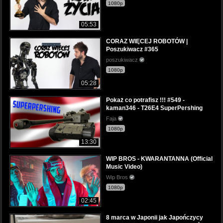
1080p
05:53
CORAZ WIĘCEJ ROBOTÓW |
Poszukiwacz #365
poszukiwacz
1080p
05:28
Pokaż co potrafisz !!! #549 -
kaman346 - T26E4 SuperPershing
Faja
1080p
13:30
WIP BROS - KWARANTANNA (Official
Music Video)
Wip Bros
1080p
02:45
8 marca w Japonii jak Japończycy