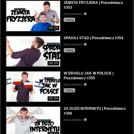
ZEMSTA FRYZJERA | Poszukiwacz
#353
poszukiwacz
1080p
06:10
SPADAJ STĄD | Poszukiwacz #354
poszukiwacz
1080p
04:20
W IZRAELU JAK W POLSCE |
Poszukiwacz #355
poszukiwacz
1080p
04:34
ZA DUŻO INTERNETU | Poszukiwacz
#356
poszukiwacz
05:53