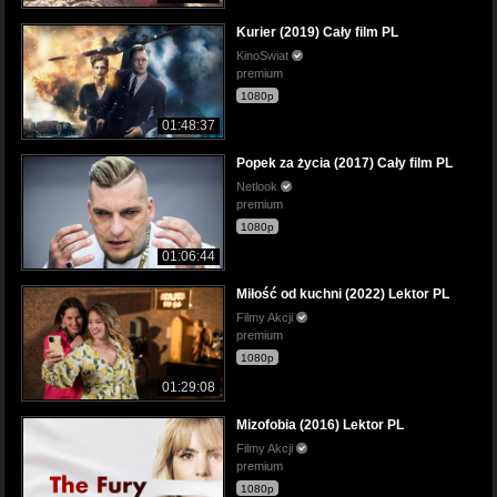
Kurier (2019) Cały film PL
KinoSwiat
premium
1080p
01:48:37
Popek za życia (2017) Cały film PL
Netlook
premium
1080p
01:06:44
Miłość od kuchni (2022) Lektor PL
Filmy Akcji
premium
1080p
01:29:08
Mizofobia (2016) Lektor PL
Filmy Akcji
premium
1080p