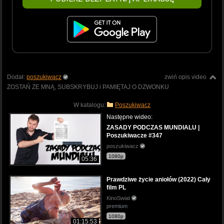
Dodał:
poszukiwacz
zwiń opis video
ZOSTAŃ ZE MNĄ, SUBSKRYBUJ i PAMIĘTAJ O DZWONKU
W katalogu:
Poszukiwacz
Następne wideo:
ZASADY PODCZAS MUNDIALU |
Poszukiwacze #347
poszukiwacz
1080p
05:36
Prawdziwe życie aniołów (2022) Cały
film PL
KinoSwiat
premium
1080p
01:15:53