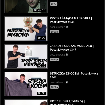
720p
01:47:16
PRZERAŻAJĄCA MASKOTKA |
Poszukiwacz #345
poszukiwacz
1080p
05:27
ZASADY PODCZAS MUNDIALU |
Poszukiwacze #347
poszukiwacz
1080p
05:36
SZTUCZKA Z KOCEM | Poszukiwacz
#348
poszukiwacz
1080p
05:36
KOT Z LUDZKĄ TWARZĄ |