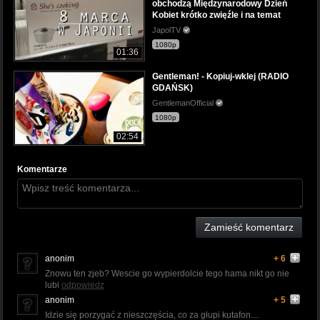
obchodzą Międzynarodowy Dzień
Kobiet krótko zwięźle i na temat
JapolTV
1080p
01:36
Gentleman! - Kopiuj-wklej (RADIO
GDAŃSK)
GentlemanOfficial
1080p
02:54
Komentarze
Zamieść komentarz
anonim
+ 6
Znowu ten zjeb? Wescie go wypierdolcie tego hama nikt go nie
lubi
odpowiedz
anonim
+ 5
Idzie się porzygać z nieszczęścia, co za głupi kutafon....