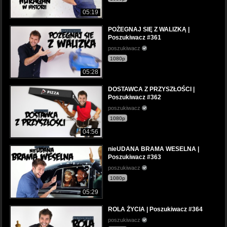
05:19
POŻEGNAJ SIĘ Z WALIZKĄ |
Poszukiwacz #361
poszukiwacz
1080p
05:28
DOSTAWCA Z PRZYSZŁOŚCI |
Poszukiwacz #362
poszukiwacz
1080p
04:56
nieUDANA BRAMA WESELNA |
Poszukiwacz #363
poszukiwacz
1080p
05:29
ROLA ŻYCIA | Poszukiwacz #364
poszukiwacz