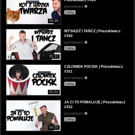
Poszukiwacz #349
poszukiwacz
1080p
04:36
WYSIĄDŹ I TAŃCZ | Poszukiwacz
#350
poszukiwacz
1080p
05:37
CZŁOWIEK POCISK | Poszukiwacz
#351
poszukiwacz
1080p
05:02
JA CI TO POMALUJĘ | Poszukiwacz
#352
poszukiwacz
1080p
04:55