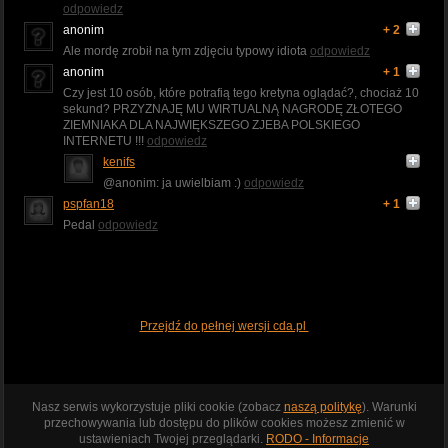
odpowiedz
anonim
+ 2
Ale mordę zrobił na tym zdjęciu typowy idiota
odpowiedz
anonim
+ 1
Czy jest 10 osób, które potrafią tego kretyna oglądać?, chociaż 10
sekund? PRZYZNAJĘ MU WIRTUALNĄ NAGRODĘ ZŁOTEGO
ZIEMNIAKA DLA NAJWIĘKSZEGO ZJEBA POLSKIEGO
INTERNETU !!!
odpowiedz
kenifs
@anonim: ja uwielbiam :)
odpowiedz
pspfan18
+ 1
Pedal
odpowiedz
Przejdź do pełnej wersji cda.pl
Nasz serwis wykorzystuje pliki cookie (zobacz
naszą politykę
). Warunki
przechowywania lub dostępu do plików cookies możesz zmienić w
ustawieniach Twojej przeglądarki.
RODO - Informacje