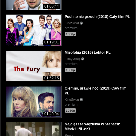
01:06:44
Pech to nie grzech (2018) Cały film PL
KinoSwiat
premium
1080p
01:19:01
Mizofobia (2016) Lektor PL
Filmy Akcji
premium
1080p
01:52:15
Ciemno, prawie noc (2019) Cały film
PL
KinoSwiat
premium
1080p
01:49:04
Najcięższe więzienia w Stanach:
Młodzi i źli -cz3
Ryno