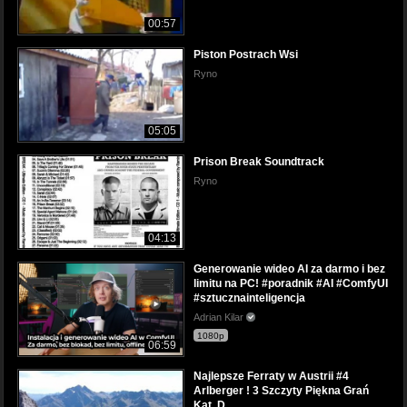
00:57
Piston Postrach Wsi
Ryno
05:05
Prison Break Soundtrack
Ryno
04:13
Generowanie wideo AI za darmo i bez
limitu na PC! #poradnik #AI #ComfyUI
#sztucznainteligencja
Adrian Kilar
1080p
06:59
Najlepsze Ferraty w Austrii #4
Arlberger ! 3 Szczyty Piękna Grań
Kat. D