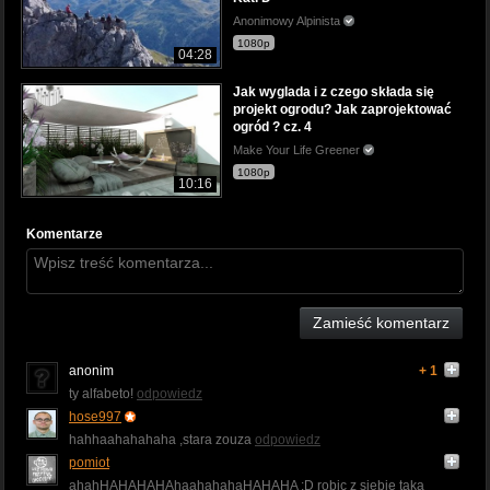
Anonimowy Alpinista
1080p
04:28
Jak wyglada i z czego składa się
projekt ogrodu? Jak zaprojektować
ogród ? cz. 4
Make Your Life Greener
1080p
10:16
Komentarze
Zamieść komentarz
anonim
+ 1
ty alfabeto!
odpowiedz
hose997
hahhaahahahaha ,stara zouza
odpowiedz
pomiot
ahahHAHAHAHAhaahahahaHAHAHA :D robic z siebie taka