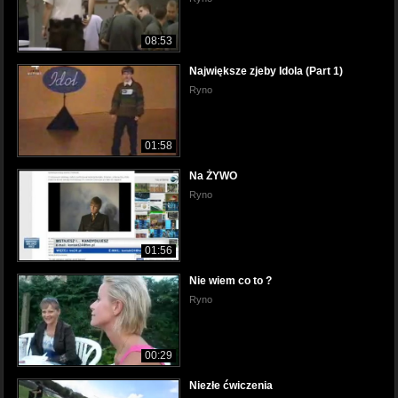
08:53
Największe zjeby Idola (Part 1)
Ryno
01:58
Na ŻYWO
Ryno
01:56
Nie wiem co to ?
Ryno
00:29
Niezłe ćwiczenia