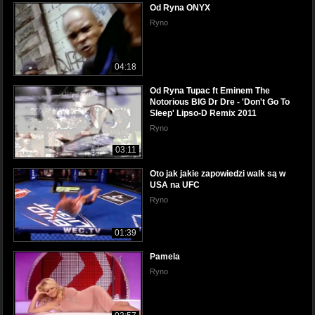
Od Ryna ONYX
Ryno
04:18
Od Ryna Tupac ft Eminem The
Notorious BIG Dr Dre - 'Don't Go To
Sleep' Lipso-D Remix 2011
Ryno
03:11
Oto jak jakie zapowiedzi walk są w
USA na UFC
Ryno
01:39
Pamela
Ryno