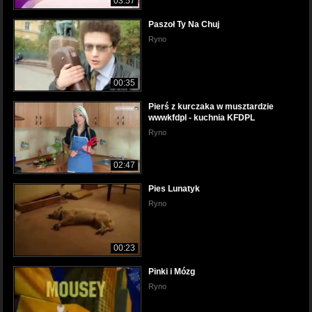
03:57
Paszoł Ty Na Chuj
Ryno
00:35
Pierś z kurczaka w musztardzie
wwwkfdpl - kuchnia KFDPL
Ryno
02:47
Pies Lunatyk
Ryno
00:23
Pinki i Mózg
Ryno