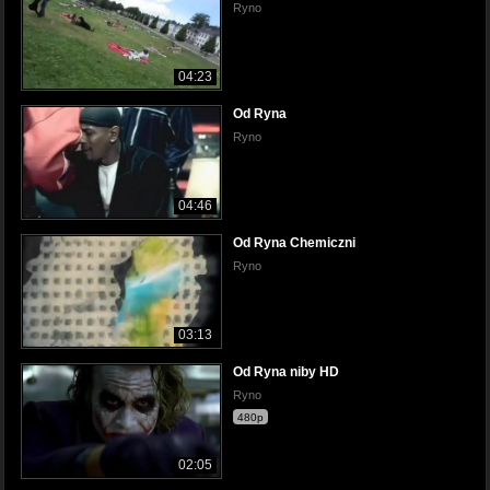
Ryno
04:23
Od Ryna
Ryno
04:46
Od Ryna Chemiczni
Ryno
03:13
Od Ryna niby HD
Ryno
480p
02:05