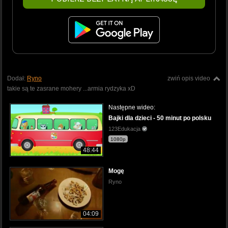
Dodał:
Ryno
zwiń opis video
takie są te zasrane mohery ...armia rydzyka xD
Następne wideo:
Bajki dla dzieci - 50 minut po polsku
123Edukacja
1080p
48:44
Mogę
Ryno
04:09