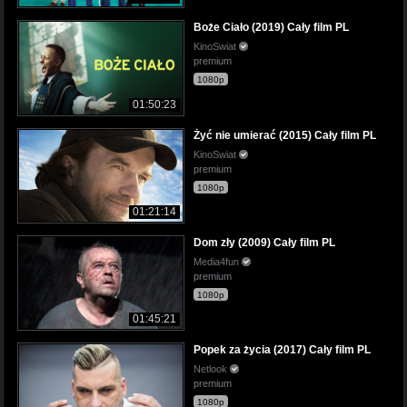
Boże Ciało (2019) Cały film PL
KinoSwiat
premium
1080p
01:50:23
Żyć nie umierać (2015) Cały film PL
KinoSwiat
premium
1080p
01:21:14
Dom zły (2009) Cały film PL
Media4fun
premium
1080p
01:45:21
Popek za życia (2017) Cały film PL
Netlook
premium
1080p