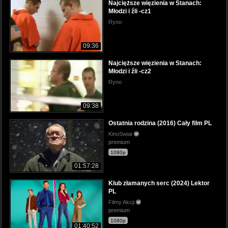
Najcięższe więzienia w Stanach:
Młodzi i źli -cz1
Ryno
09:36
Najcięższe więzienia w Stanach:
Młodzi i źli -cz2
Ryno
09:38
Ostatnia rodzina (2016) Cały film PL
KinoSwiat
premium
1080p
01:57:28
Klub złamanych serc (2024) Lektor
PL
Filmy Akcji
premium
1080p
01:40:52